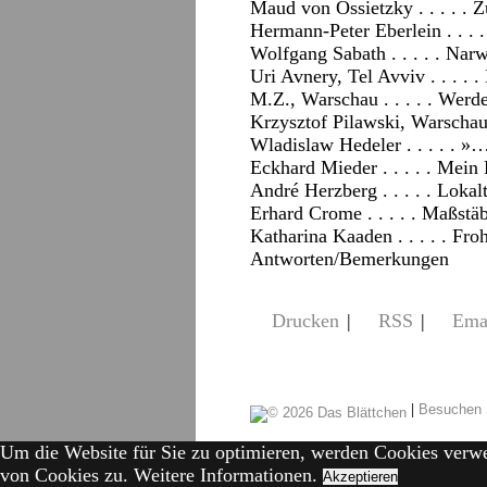
Maud von Ossietzky . . . . . 
Hermann-Peter Eberlein . . . 
Wolfgang Sabath . . . . . Nar
Uri Avnery, Tel Avviv . . . . 
M.Z., Warschau . . . . . Werde
Krzysztof Pilawski, Warschau .
Wladislaw Hedeler . . . . .
Eckhard Mieder . . . . . Mei
André Herzberg . . . . . Loka
Erhard Crome . . . . . Maßstä
Katharina Kaaden . . . . . Fr
Antworten/Bemerkungen
Drucken
|
RSS
|
Ema
|
Besuchen 
Um die Website für Sie zu optimieren, werden Cookies verw
von Cookies zu.
Weitere Informationen.
Akzeptieren