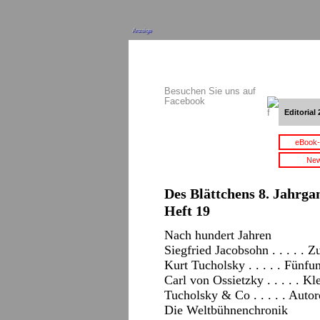
Anzeige
Besuchen Sie uns auf
Facebook
Editorial 
eBook-
New
Des Blättchens 8. Jahrgan
Heft 19
Nach hundert Jahren
Siegfried Jacobsohn . . . . . 
Kurt Tucholsky . . . . . Fünf
Carl von Ossietzky . . . . . K
Tucholsky & Co . . . . . Auto
Die Weltbühnenchronik