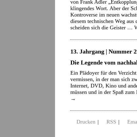
von Frank Adler „Entkopplung
klingendes Wort. Aber der Sch
Kontroverse im neuen wachst
diesem technischen Weg aus 
scheiden sich die Geister …
W
13. Jahrgang | Nummer 21
Die Legende vom nachha
Ein Plädoyer für den Verzich
vermissen, in der man sich 
Internet, DVD, Kino und ande
müssen und in der Spaß zum 
→
Drucken
|
RSS
|
Ema