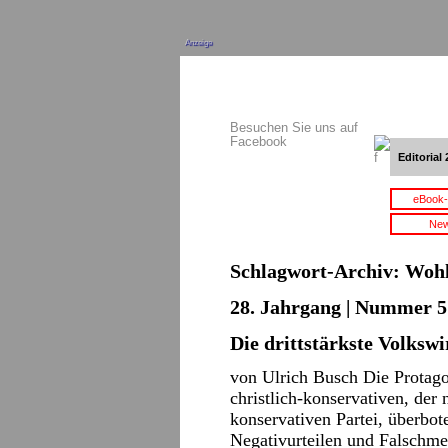
Anzeige
Besuchen Sie uns auf
Facebook
Editorial 
eBook-
New
Schlagwort-Archiv:
Wohl
28. Jahrgang | Nummer 5 
Die drittstärkste Volkswi
von Ulrich Busch Die Protagon
christlich-konservativen, der 
konservativen Partei, überbo
Negativurteilen und Falschm