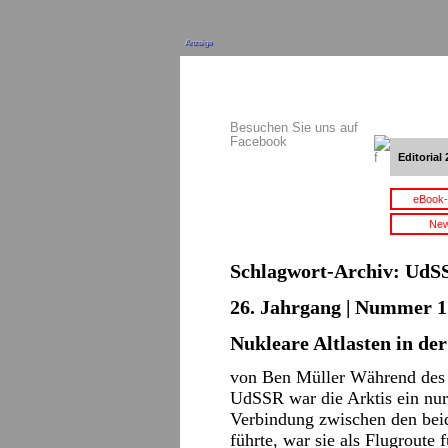
Anzeige
Besuchen Sie uns auf
Facebook
Editorial 
eBook-
New
Schlagwort-Archiv:
UdS
26. Jahrgang | Nummer 1 
Nukleare Altlasten in der
von Ben Müller Während des 
UdSSR war die Arktis ein nur
Verbindung zwischen den bei
führte, war sie als Flugroute