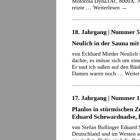
Motorola DynaTAC 8000X. All
reizte …
Weiterlesen
→
18. Jahrgang | Nummer 5 
Neulich in der Sauna mit
von Eckhard Mieder Neulich t
dachte, es müsse sich um ein
Er und ich saßen auf den Bän
Damen waren noch …
Weite
17. Jahrgang | Nummer 15
Planlos in stürmischen Z
Eduard Schewardnadse, l
von Stefan Bollinger Eduard 
Deutschland und im Westen al