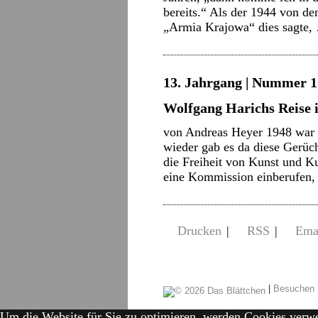
bereits.“ Als der 1944 von de
„Armia Krajowa“ dies sagte
13. Jahrgang | Nummer 17
Wolfgang Harichs Reise 
von Andreas Heyer 1948 war 
wieder gab es da diese Gerüc
die Freiheit von Kunst und Ku
eine Kommission einberufen
Drucken
|
RSS
|
Ema
|
Besuchen 
Um die Website für Sie zu optimieren, werden Cookies verw