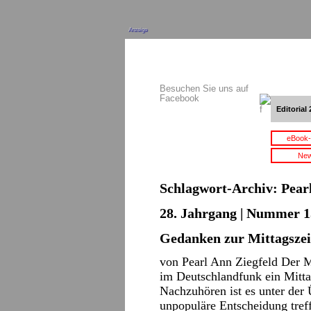
Anzeige
Besuchen Sie uns auf
Facebook
Editorial 
eBook-
New
Schlagwort-Archiv:
Pear
28. Jahrgang | Nummer 15
Gedanken zur Mittagszei
von Pearl Ann Ziegfeld Der M
im Deutschlandfunk ein Mitta
Nachzuhören ist es unter der 
unpopuläre Entscheidung tre