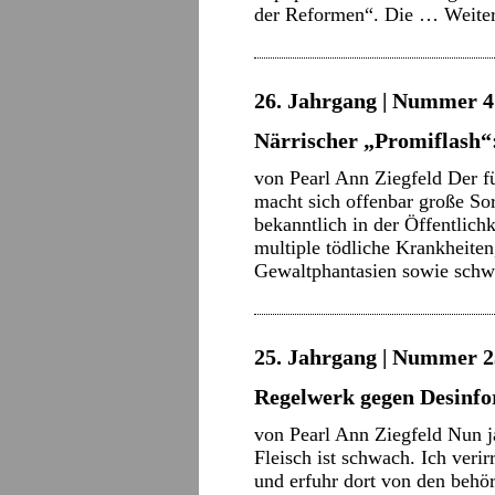
der Reformen“. Die …
Weite
26. Jahrgang | Nummer 4 
Närrischer „Promiflash“
von Pearl Ann Ziegfeld Der f
macht sich offenbar große Sor
bekanntlich in der Öffentlich
multiple tödliche Krankheite
Gewaltphantasien sowie sc
25. Jahrgang | Nummer 2
Regelwerk gegen Desinf
von Pearl Ann Ziegfeld Nun ja
Fleisch ist schwach. Ich veri
und erfuhr dort von den beh