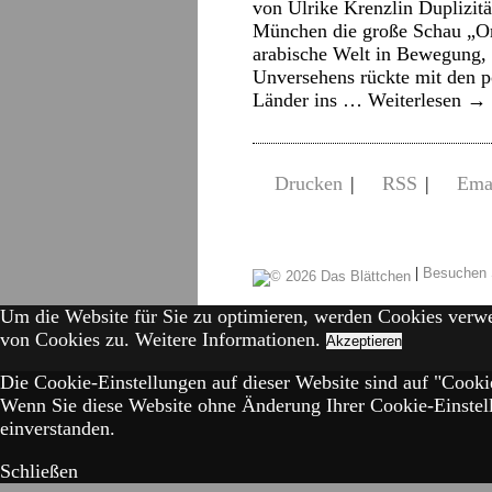
von Ulrike Krenzlin Duplizitä
München die große Schau „Ori
arabische Welt in Bewegung, 
Unversehens rückte mit den p
Länder ins …
Weiterlesen
→
Drucken
|
RSS
|
Ema
|
Besuchen 
Um die Website für Sie zu optimieren, werden Cookies verw
von Cookies zu.
Weitere Informationen.
Akzeptieren
Die Cookie-Einstellungen auf dieser Website sind auf "Cookie
Wenn Sie diese Website ohne Änderung Ihrer Cookie-Einstell
einverstanden.
Schließen