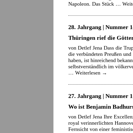
Napoleon. Das Stück …
Weit
28. Jahrgang | Nummer 14
Thüringen rief die Götte
von Detlef Jena Dass die Tr
die verbündeten Preußen und 
haben, ist hinreichend bekann
selbstverständlich im völker
…
Weiterlesen
→
27. Jahrgang | Nummer 16
Wo ist Benjamin Badhurs
von Detlef Jena Ihre Excelle
royal verinnerlichten Hannove
Fernsicht von einer feministi