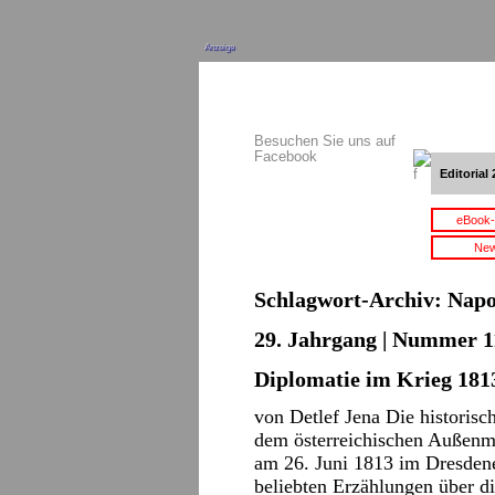
Anzeige
Besuchen Sie uns auf
Facebook
Editorial 
eBook-
New
Schlagwort-Archiv:
Napo
29. Jahrgang | Nummer 11
Diplomatie im Krieg 181
von Detlef Jena Die histori
dem österreichischen Außenm
am 26. Juni 1813 im Dresdene
beliebten Erzählungen über di