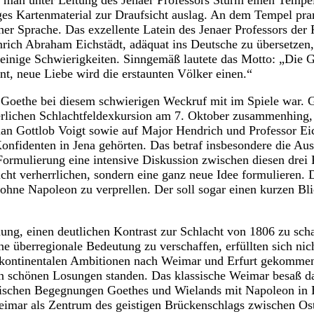
e man unter Leitung des Jenaer Professors Sturm einen Tempel
ges Kartenmaterial zur Draufsicht auslag. An dem Tempel pra
cher Sprache. Das exzellente Latein des Jenaer Professors der
rich Abraham Eichstädt, adäquat ins Deutsche zu übersetzen,
 einige Schwierigkeiten. Sinngemäß lautete das Motto: „Die Gö
int, neue Liebe wird die erstaunten Völker einen.“
ss Goethe bei diesem schwierigen Weckruf mit im Spiele war. 
erlichen Schlachtfeldexkursion am 7. Oktober zusammenhing,
ian Gottlob Voigt sowie auf Major Hendrich und Professor Eic
Konfidenten in Jena gehörten. Das betraf insbesondere die Au
 Formulierung eine intensive Diskussion zwischen diesen drei 
ht verherrlichen, sondern eine ganz neue Idee formulieren. 
ohne Napoleon zu verprellen. Der soll sogar einen kurzen Blic
ung, einen deutlichen Kontrast zur Schlacht von 1806 zu sch
ine überregionale Bedeutung zu verschaffen, erfüllten sich ni
 kontinentalen Ambitionen nach Weimar und Erfurt gekommen
en schönen Losungen standen. Das klassische Weimar besaß da
orischen Begegnungen Goethes und Wielands mit Napoleon in 
Weimar als Zentrum des geistigen Brückenschlags zwischen O