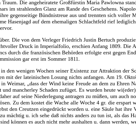
in Traum. Die angeheiratete Großfürstin Maria Pawlowna stand
ars im strahlenden Glanz am Rande des Geschehens. Napole
ihre gegenseitige Bündnistreue aus und trennten sich voller M
me Hasenjagd auf dem ehemaligen Schlachtfeld rief lediglic
ervor.
über. Die von dem Verleger Friedrich Justin Bertuch produziert
achtvoller Druck in Imperialfolio, erschien Anfang 1809. Die 
ncs durch die französischen Behörden erfolgte erst gegen En
ommission gar erst im Sommer 1811.
n den wenigen Wochen seiner Existenz zur Attraktion der Sch
n mit der lateinischen Losung nichts anfangen. Am 19. Okto
 in Weimar, „dass der Wind keine Freude an dem zu Ehren Na
t und mancherley Schaden zufüget. Es wurden heute wi(eder
e daher auf seine Niederlegung antragen zu müßen, um auch 
lösen. Zu dem kostet die Wache alle Woche 4 gr. die erspart
ebst den Creutzen eingedrückt worden u. eine Säule hat ihre 
zu mächtig u. ich sehe daß nichts anders zu tun ist, als das 
sind können es auch nicht mehr aushalten u. dann werden, w