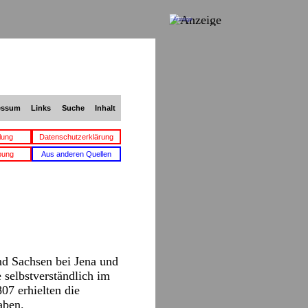
Anzeige
essum
Links
Suche
Inhalt
lung
Datenschutzerklärung
bung
Aus anderen Quellen
d Sachsen bei Jena und
 selbstverständlich im
07 erhielten die
aben.