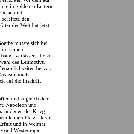
 errichtet, vor dem auf
ngte in goldenen Lettern
 Poesie und
 bereitete den
tter der Welt hat jetzt
Goethe musste sich bei
 auf seinen
hstädt verlassen, die zu
swahl des Leitmotivs.
Persönlichkeiten hervor.
Das ist damals
k auf die Inschrift
affen und zugleich dem
cht. Napoleon und
, in denen der Krieg
rin keinen Platz. Daran
Erfurt und in Weimar
st- und Westeuropa