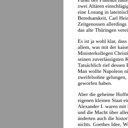
Punkt des Plateaus hatt
zwei Altären einschlägi
eine Losung in lateinis
Beredsamkeit, Carl Hein
Zeitgenossen allerdings
das alte Thüringen vere
Es ist ja wohl klar, da
allem, was mit der kais
Ministerkollegen Christ
seinen zuverlässigsten 
Tatsächlich rief dessen
Man wollte Napoleon nic
zweifelsohne gelungen, 
geworfen haben.
Aber die geheime Hoffn
eigenen kleinen Staat e
Alexander I. waren mit
und die Macht über all
änderten auch die hist
nichts. Goethes Idee, 