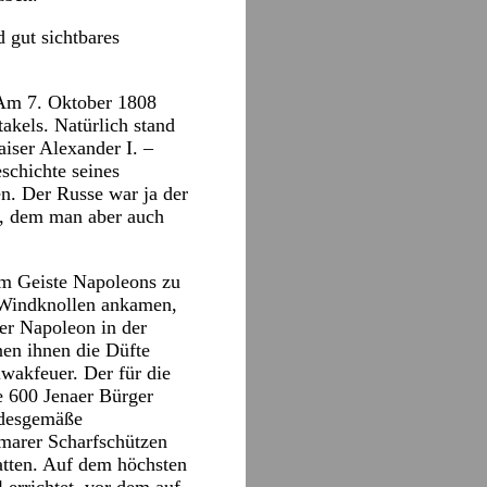
 gut sichtbares
. Am 7. Oktober 1808
akels. Natürlich stand
iser Alexander I. –
chichte seines
en. Der Russe war ja der
te, dem man aber auch
im Geiste Napoleons zu
 Windknollen ankamen,
der Napoleon in der
nen ihnen die Düfte
iwakfeuer. Der für die
e 600 Jenaer Bürger
andesgemäße
marer Scharfschützen
atten. Auf dem höchsten