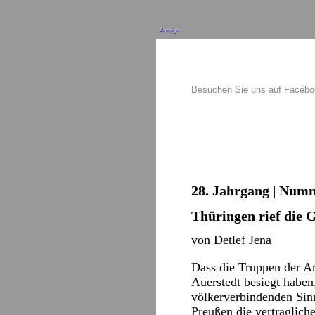
Anzeige
Besuchen Sie uns auf Faceb
28. Jahrgang | Numm
Thüringen rief die 
von Detlef Jena
Dass die Truppen der A
Auerstedt besiegt haben,
völkerverbindenden Sinn
Preußen die vertraglich