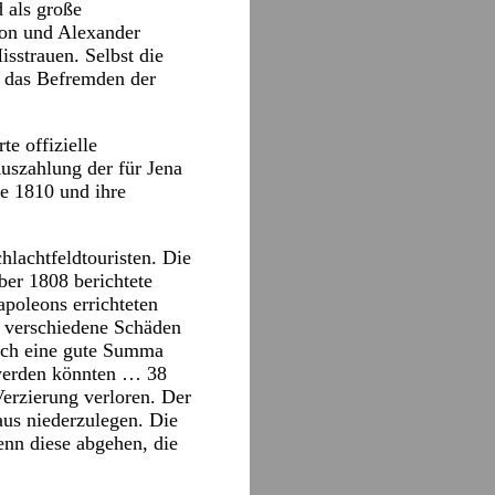
 als große
on und Alexander
isstrauen. Selbst die
h das Befremden der
e offizielle
Auszahlung der für Jena
de 1810 und ihre
lachtfeldtouristen. Die
ber 1808 berichtete
poleons errichteten
) verschiedene Schäden
noch eine gute Summa
 werden könnten … 38
Verzierung verloren. Der
Haus niederzulegen. Die
enn diese abgehen, die