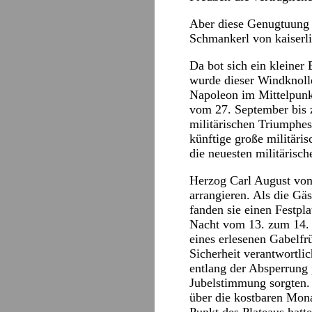
Aber diese Genugtuung r
Schmankerl von kaiserl
Da bot sich ein kleiner
wurde dieser Windknolle
Napoleon im Mittelpunkt
vom 27. September bis 
militärischen Triumphes 
künftige große militäri
die neuesten militärisc
Herzog Carl August von
arrangieren. Als die G
fanden sie einen Festpla
Nacht vom 13. zum 14. O
eines erlesenen Gabelfr
Sicherheit verantwortli
entlang der Absperrung 
Jubelstimmung sorgten.
über die kostbaren Mon