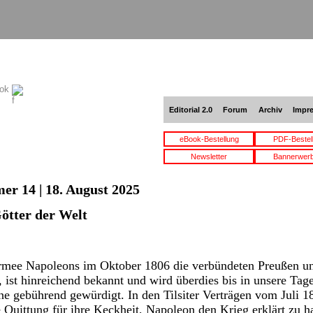
ook
Editorial 2.0
Forum
Archiv
Impr
eBook-Bestellung
PDF-Bestel
Newsletter
Bannerwer
er 14 | 18. August 2025
Götter der Welt
rmee Napoleons im Oktober 1806 die verbündeten Preußen un
 ist hinreichend bekannt und wird überdies bis in unsere Tage
e gebührend gewürdigt. In den Tilsiter Verträgen vom Juli 18
e Quittung für ihre Keckheit, Napoleon den Krieg erklärt zu h