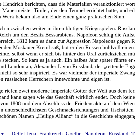
endrich berichten, dass die Materialien verauktioniert wor
 Mauermeister Timler, der den Tempel errichtet hatte, und er
 Werk bekam also am Ende einen ganz praktischen Sinn.
h inzwischen weiter in ihren blutigen Kriegsspielen. Russla
eich um den Besitz Bessarabiens. Napoleon schlug die Aufst
erreich. 1812 kam es dann zur Aggression Napoleons gegen R
nden Moskauer Kreml saß, bot er den Russen huldvoll einen 
nte, selbst wenn er sich bis hinter den Ural zurückziehen müs
 stecken. So kam es ja auch. Ein halbes Jahr später führte er
und London an, Alexander I. von Russland, der „rettende Enge
 nicht so sehr inspiriert. Es war vielmehr der imperiale Zwan
en russischen Herrschern innewohnte und eigen ist.
e riefen zwei moderne imperiale Götter der Welt aus dem fe
mand kann sagen wie das Geschäft wirklich endet. Doch kein
 von 1808 und dem Abschluss der Friedensakte auf dem Wie
n unterschiedlichsten Geschmacksrichtungen und Tischsitten
schönen Namen „Heilige Allianz“ in die Geschichte eingegang
r I.
,
Detlef Jena
,
Frankreich
,
Goethe
,
Napoleon
,
Russland
,
T