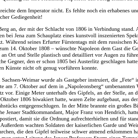
eichte dem Imperator nicht. Es fehlte noch ein erhabenes und
icher Gediegenheit!
 Berg an, der mit der Schlacht von 1806 in Verbindung stand
n bei Jena zum Schauplatz eines kunstvoll inszenierten Spekt
. Während seines Erfurter Fürstentags mit dem russischen Ka
zum 14. Oktober 1808 – wünschte Napoleon dem Gast die Ges
an Ort und Stelle plastisch und detailliert vor Augen zu führ
sche Gegner, den er schon 1805 bei Austerlitz geschlagen hat
hen Künste nicht oft genug vorführen konnte.
 Sachsen-Weimar wurde als Gastgeber instruiert, die „Fete“ 
äste am 7. Oktober auf dem in „Napoleonsberg“ umbenannten
tz vor. Einige Meter unterhalb des Gipfels, an der Stelle, an 
ktober 1806 biwakiert hatte, waren Zelte aufgebaut, aus de
ühstücks entgegenschlugen. In der Mitte brannte ein großes B
che Jenaer Stadtkommandant, Major Franz von Hendrich, hatt
postiert, damit sie die Ordnung aufrechterhielten und für st
 Außerdem wachten Soldaten der kaiserlichen Garde und Wei
archen, die den Gipfel teilweise schwer atmend erklommen h