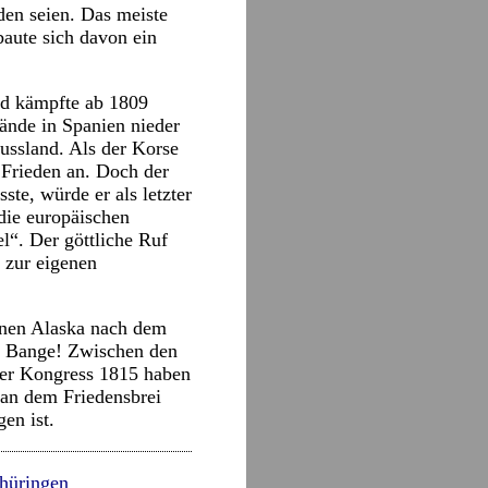
den seien. Das meiste
baute sich davon ein
nd kämpfte ab 1809
ände in Spanien nieder
ussland. Als der Korse
Frieden an. Doch der
ste, würde er als letzter
 die europäischen
l“. Der göttliche Ruf
g zur eigenen
rnen Alaska nach dem
e Bange! Zwischen den
ner Kongress 1815 haben
 an dem Friedensbrei
en ist.
hüringen