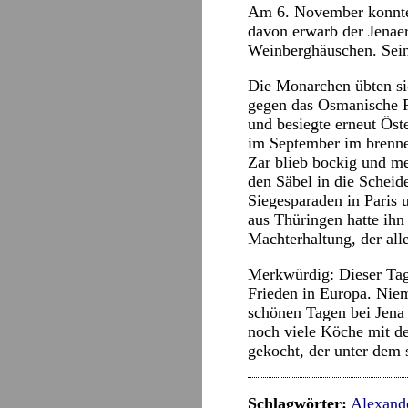
Am 6. November konnte H
davon erwarb der Jenaer
Weinberghäuschen. Sein
Die Monarchen übten sic
gegen das Osmanische R
und besiegte erneut Öst
im September im brenne
Zar blieb bockig und mei
den Säbel in die Scheide
Siegesparaden in Paris 
aus Thüringen hatte ihn
Machterhaltung, der all
Merkwürdig: Dieser Tag
Frieden in Europa. Nie
schönen Tagen bei Jena
noch viele Köche mit de
gekocht, der unter dem 
Schlagwörter:
Alexande