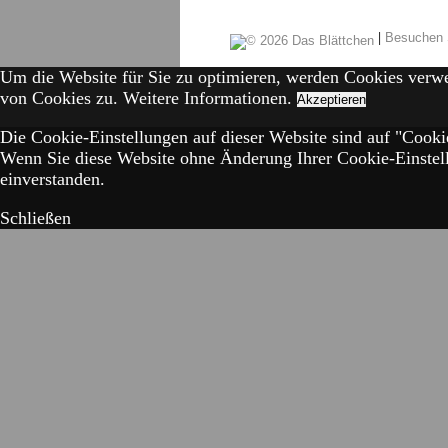
|
Besuchen 
Um die Website für Sie zu optimieren, werden Cookies verw
von Cookies zu.
Weitere Informationen.
Akzeptieren
Die Cookie-Einstellungen auf dieser Website sind auf "Cookie
Wenn Sie diese Website ohne Änderung Ihrer Cookie-Einstell
einverstanden.
Schließen