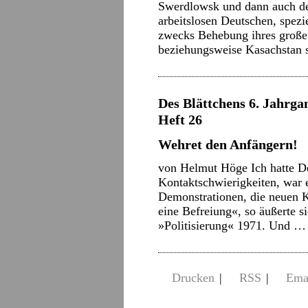
Swerdlowsk und dann auch der
arbeitslosen Deutschen, spezi
zwecks Behebung ihres große
beziehungsweise Kasachstan 
Des Blättchens 6. Jahrga
Heft 26
Wehret den Anfängern!
von Helmut Höge Ich hatte De
Kontaktschwierigkeiten, war e
Demonstrationen, die neuen K
eine Befreiung«, so äußerte s
»Politisierung« 1971. Und 
Drucken
|
RSS
|
Ema