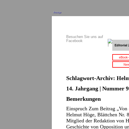
Anzeige
Besuchen Sie uns auf
Facebook
Editorial 
eBook-
New
Schlagwort-Archiv:
Helm
14. Jahrgang | Nummer 9 
Bemerkungen
Einspruch Zum Beitrag „Von
Helmut Höge, Blättchen Nr. 8
Mitglied der Redaktion von Ho
Geschichte von Opposition u