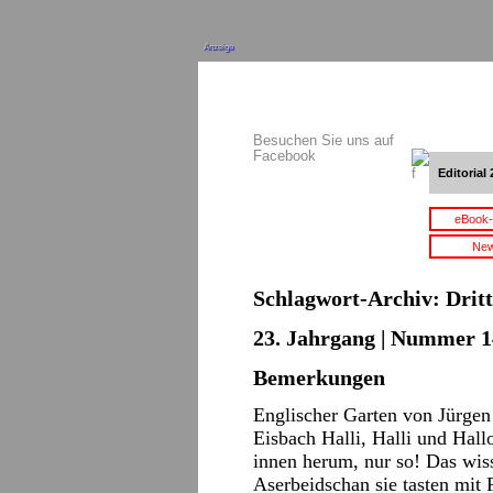
Anzeige
Besuchen Sie uns auf
Facebook
Editorial 
eBook-
New
Schlagwort-Archiv:
Drit
23. Jahrgang | Nummer 14 
Bemerkungen
Englischer Garten von Jürge
Eisbach Halli, Halli und Hall
innen herum, nur so! Das wis
Aserbeidschan sie tasten mi