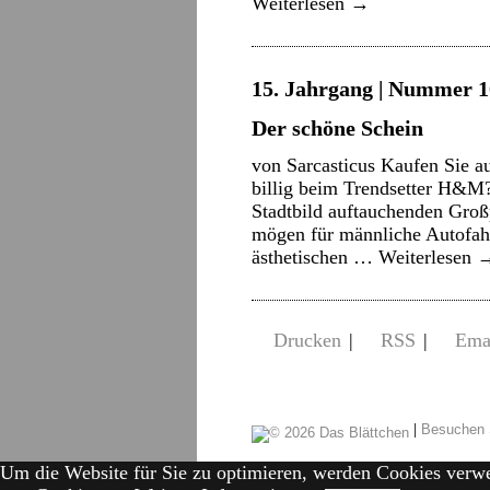
Weiterlesen
→
15. Jahrgang | Nummer 10
Der schöne Schein
von Sarcasticus Kaufen Sie a
billig beim Trendsetter H&
Stadtbild auftauchenden Gro
mögen für männliche Autofahre
ästhetischen …
Weiterlesen
Drucken
|
RSS
|
Ema
|
Besuchen 
Um die Website für Sie zu optimieren, werden Cookies verw