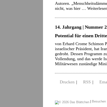
Autoren. „Menschheitsdämmer
nicht, was hier …
Weiterlese
14. Jahrgang | Nummer 2
Potential für einen Dritt
von Erhard Crome Schimon Pe
israelischer Präsident, hat Ir
gedroht. Dessen Programm zu
Vollendung, und das werde Isr
Militärwesen zuständige Min
Drucken
|
RSS
|
Ema
|
Besuchen 