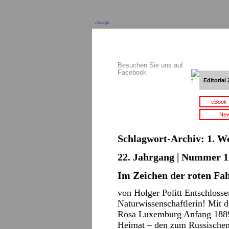
Anzeige
Besuchen Sie uns auf
Facebook
Editorial 
eBook-
New
Schlagwort-Archiv:
1. W
22. Jahrgang | Nummer 1 
Im Zeichen der roten Fa
von Holger Politt Entschlosse
Naturwissenschaftlerin! Mit d
Rosa Luxemburg Anfang 1889 
Heimat – den zum Russischen