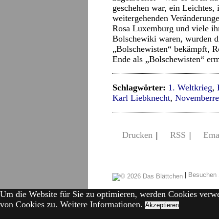
geschehen war, ein Leichtes, 
weitergehenden Veränderungen
Rosa Luxemburg und viele ihr
Bolschewiki waren, wurden di
„Bolschewisten“ bekämpft, 
Ende als „Bolschewisten“ erm
Schlagwörter:
1. Weltkrieg
,
Karl Liebknecht
,
Novemberre
Drucken
|
RSS
|
Ema
|
Besuchen 
Um die Website für Sie zu optimieren, werden Cookies verw
von Cookies zu.
Weitere Informationen.
Akzeptieren