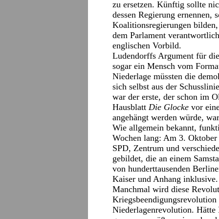
zu ersetzen. Künftig sollte n
dessen Regierung ernennen, s
Koalitionsregierungen bilden,
dem Parlament verantwortlich 
englischen Vorbild.
Ludendorffs Argument für di
sogar ein Mensch vom Format
Niederlage müssten die demok
sich selbst aus der Schusslini
war der erste, der schon im 
Hausblatt
Die Glocke
vor eine
angehängt werden würde, war
Wie allgemein bekannt, funkti
Wochen lang: Am 3. Oktober 
SPD, Zentrum und verschieden
gebildet, die an einem Samst
von hunderttausenden Berline
Kaiser und Anhang inklusive.
Manchmal wird diese Revolut
Kriegsbeendigungsrevolution 
Niederlagenrevolution. Hätte