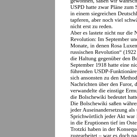
gewonnen, säßen wir wahrsch
USPD hatte zwar Pläne zum St
in einem siegreichen Deutsc
tapferen, aber noch viel schw
nicht erst zu reden.
Aber es lastete nicht nur die 
Revolution: Im September und
Monate, in denen Rosa Luxem
russischen Revolution“ (1922 
die Haltung gegenüber den B
September 1918 hatte eine ni
führenden USDP-Funktionären 
sich ansonsten zu den Method
Nachrichten über den Furor, 
verwandelte die einstige Erm
die Bolschewiki bedeutet hatt
Die Bolschewiki saßen währe
jeder Auseinandersetzung als 
Sprichwörtlich jeder Akt war 
in die Eruptionen tief im Ost
Trotzki haben in der Konsequ
zugearbeitet – war es doch n