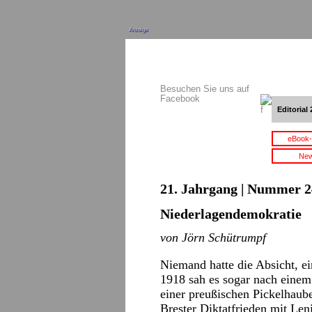
Anzeige
Besuchen Sie uns auf
Facebook
Editorial 
eBook-
New
21. Jahrgang | Nummer 2
Niederlagendemokratie
von Jörn Schütrumpf
Niemand hatte die Absicht, e
1918 sah es sogar nach einem
einer preußischen Pickelhau
Brester Diktatfrieden mit Len