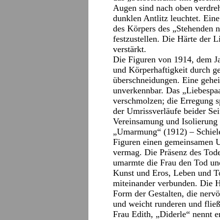
Augen sind nach oben verdreh
dunklen Antlitz leuchtet. Ei
des Körpers des „Stehenden 
festzustellen. Die Härte der 
verstärkt.
Die Figuren von 1914, dem Ja
und Körperhaftigkeit durch 
überschneidungen. Eine gehe
unverkennbar. Das „Liebespaa
verschmolzen; die Erregung s
der Umrissverläufe beider Sei
Vereinsamung und Isolierung 
„Umarmung“ (1912) – Schiele
Figuren einen gemeinsamen U
vermag. Die Präsenz des Tod
umarmte die Frau den Tod und 
Kunst und Eros, Leben und T
miteinander verbunden. Die He
Form der Gestalten, die nerv
und weicht runderen und flie
Frau Edith, „Diderle“ nennt er