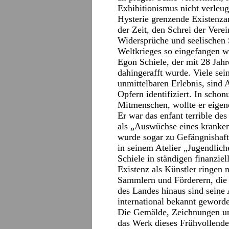
Exhibitionismus nicht verleug
Hysterie grenzende Existenza
der Zeit, den Schrei der Ver
Widersprüche und seelischen
Weltkrieges so eingefangen w
Egon Schiele, der mit 28 Jah
dahingerafft wurde. Viele se
unmittelbaren Erlebnis, sind 
Opfern identifiziert. In scho
Mitmenschen, wollte er eigen
Er war das enfant terrible de
als „Auswüchse eines kranken
wurde sogar zu Gefängnishaft 
in seinem Atelier „Jugendlic
Schiele in ständigen finanzie
Existenz als Künstler ringen 
Sammlern und Förderern, die 
des Landes hinaus sind seine 
international bekannt geword
Die Gemälde, Zeichnungen und
das Werk dieses Frühvollende