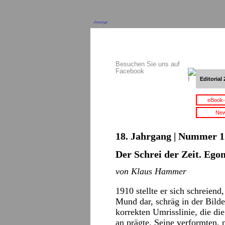
Anzeige
Besuchen Sie uns auf
Facebook
Editorial 
eBook-
New
18. Jahrgang | Nummer 12
Der Schrei der Zeit. Egon
von Klaus Hammer
1910 stellte er sich schreien
Mund dar, schräg in der Bilde
korrekten Umrisslinie, die di
an prägte. Seine verformten, 