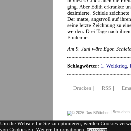
in dieses Glück auch die Freu
ging. Aber Edith erkrankte un
dezimierte. Schiele zeichnete 
Der matte, angstvoll auf ihre
seine letzte Zeichnung zu ei
werden. Drei Tage nach ihrem 
Epidemie.
Am 9. Juni wäre Egon Schiele
Schlagwörter:
1. Weltkrieg
,
Drucken
|
RSS
|
Ema
|
Besuchen 
Um die Website für Sie zu optimieren, werden Cookies verw
von Cookies zu.
Weitere Informationen.
Akzeptieren