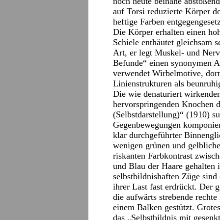
noch heute beinahe abstoßend
auf Torsi reduzierte Körper 
heftige Farben entgegengesetz
Die Körper erhalten einen ho
Schiele enthäutet gleichsam s
Art, er legt Muskel- und Nerv
Befunde“ einen synonymen Au
verwendet Wirbelmotive, dorn
Linienstrukturen als beunruh
Die wie denaturiert wirkenden
hervorspringenden Knochen d
(Selbstdarstellung)“ (1910) s
Gegenbewegungen komponiert
klar durchgeführter Binnengli
wenigen grünen und gelblich
riskanten Farbkontrast zwisc
und Blau der Haare gehalten i
selbstbildnishaften Züge sind 
ihrer Last fast erdrückt. Der
die aufwärts strebende recht
einem Balken gestützt. Grote
das „Selbstbildnis mit gesenk