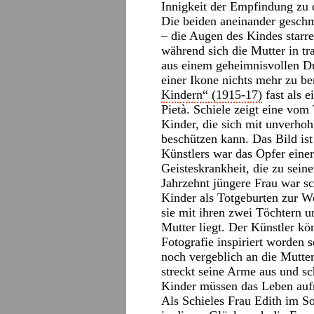
Innigkeit der Empfindung zu 
Die beiden aneinander gesch
– die Augen des Kindes starre
während sich die Mutter in tr
aus einem geheimnisvollen Du
einer Ikone nichts mehr zu b
Kindern“ (1915-17)
fast als e
Pietà. Schiele zeigt eine vom
Kinder, die sich mit unverho
beschützen kann. Das Bild ist
Künstlers war das Opfer einer
Geisteskrankheit, die zu seine
Jahrzehnt jüngere Frau war sc
Kinder als Totgeburten zur W
sie mit ihren zwei Töchtern 
Mutter liegt. Der Künstler kö
Fotografie inspiriert worden s
noch vergeblich an die Mutte
streckt seine Arme aus und s
Kinder müssen das Leben auf
Als Schieles Frau Edith im 