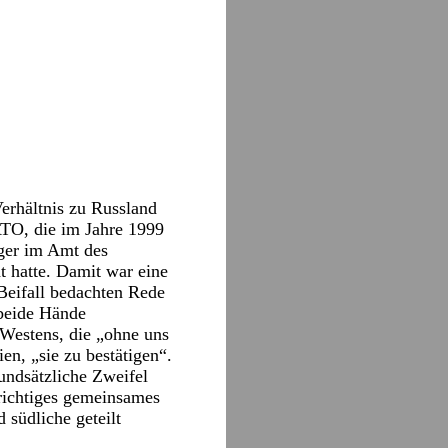
erhältnis zu Russland
NATO, die im Jahre 1999
ger im Amt des
t hatte. Damit war eine
 Beifall bedachten Rede
 beide Hände
 Westens, die „ohne uns
n, „sie zu bestätigen“.
rundsätzliche Zweifel
 richtiges gemeinsames
 südliche geteilt