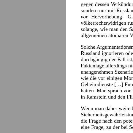
gegen dessen Verkündung
sondern nur mit Russla
vor
[Hervorhebung – G.M
völkerrechtswidrigen ru
solange, wie man den S
allgemeinen atomaren V
Solche Argumentationsmu
Russland ignorieren ode
durchgängig der Fall ist
Faktenlage allerdings n
unangenehmen Szenarien.
wie die vor einigen Mon
Geheimdienste […] Funk
hatten. Man sprach von 
in Ramstein und den Fl
Wenn man daher weiterhi
Sicherheitsgewährleistu
die Frage nach den pote
eine Frage, zu der bei 