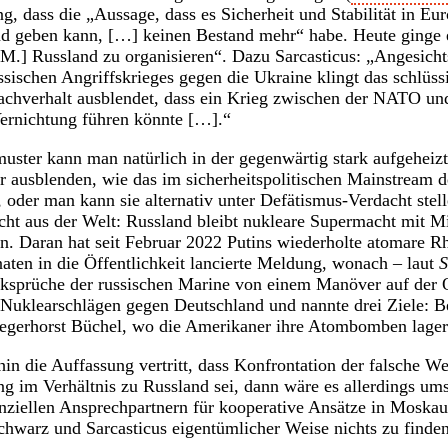
, dass die „Aussage, dass es Sicherheit und Stabilität in Eur
nd geben kann, […] keinen Bestand mehr“ habe. Heute ginge 
.] Russland zu organisieren“. Dazu Sarcasticus: „Angesicht
ssischen Angriffskrieges gegen die Ukraine klingt das schlüss
achverhalt ausblendet, dass ein Krieg zwischen der NATO un
ernichtung führen könnte […].“
ster kann man natürlich in der gegenwärtig stark aufgeheiz
r ausblenden, wie das im sicherheitspolitischen Mainstream 
, oder man kann sie alternativ unter Defätismus-Verdacht stell
icht aus der Welt: Russland bleibt nukleare Supermacht mit Mi
 Daran hat seit Februar 2022 Putins wiederholte atomare Rh
aten in die Öffentlichkeit lancierte Meldung, wonach – laut
sprüche der russischen Marine von einem Manöver auf der 
Nuklearschlägen gegen Deutschland und nannte drei Ziele: B
iegerhorst Büchel, wo die Amerikaner ihre Atombomben lager
n die Auffassung vertritt, dass Konfrontation der falsche W
ng im Verhältnis zu Russland sei, dann wäre es allerdings ums
nziellen Ansprechpartnern für kooperative Ansätze in Moska
Schwarz und Sarcasticus eigentümlicher Weise nichts zu finden 