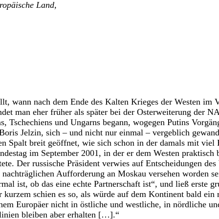
uropäische Land,
llt, wann nach dem Ende des Kalten Krieges der Westen im V
andet man eher früher als später bei der Osterweiterung der 
s, Tschechiens und Ungarns begann, wogegen Putins Vorgän
Boris Jelzin, sich – und nicht nur einmal – vergeblich gewand
n Spalt breit geöffnet, wie sich schon in der damals mit viel
ndestag im September 2001, in der er dem Westen praktisch
tete. Der russische Präsident verwies auf Entscheidungen des
r nachträglichen Aufforderung an Moskau versehen worden seie
rmal ist, ob das eine echte Partnerschaft ist“, und ließ erste g
 kurzem schien es so, als würde auf dem Kontinent bald ein
em Europäer nicht in östliche und westliche, in nördliche und
nien bleiben aber erhalten […].“