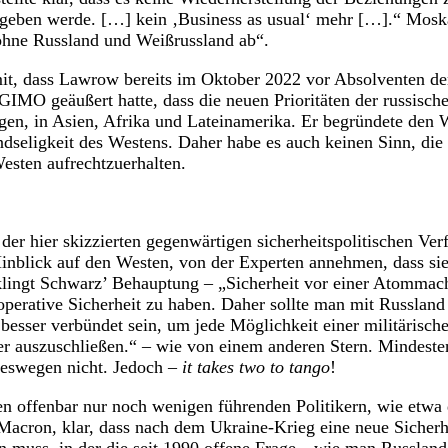
eben werde. […] kein ‚Business as usual‘ mehr […].“ Mosk
 ohne Russland und Weißrussland ab“.
it, dass Lawrow bereits im Oktober 2022 vor Absolventen de
O geäußert hatte, dass die neuen Prioritäten der russische
gen, in Asien, Afrika und Lateinamerika. Er begründete den 
seligkeit des Westens. Daher habe es auch keinen Sinn, die 
esten aufrechtzuerhalten.
 der hier skizzierten gegenwärtigen sicherheitspolitischen Verf
inblick auf den Westen, von der Experten annehmen, dass sie
klingt Schwarz’ Behauptung – „Sicherheit vor einer Atommach
perative Sicherheit zu haben. Daher sollte man mit Russland k
 besser verbündet sein, um jede Möglichkeit einer militärisc
 auszuschließen.“ – wie von einem anderen Stern. Mindesten
 deswegen nicht. Jedoch –
it takes two to tango
!
en offenbar nur noch wenigen führenden Politikern, wie etwa
cron, klar, dass nach dem Ukraine-Krieg eine neue Sicherhe