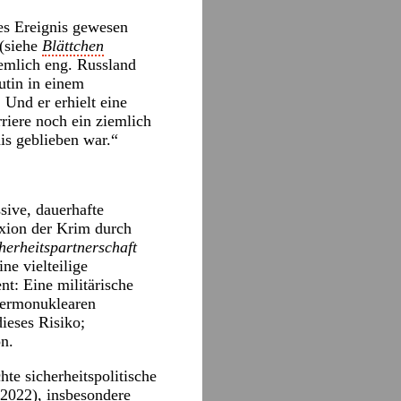
hes Ereignis gewesen
 (siehe
Blättchen
emlich eng. Russland
utin in einem
Und er erhielt eine
iere noch ein ziemlich
is geblieben war.“
ive, dauerhafte
exion der Krim durch
herheitspartnerschaft
ne vielteilige
t: Eine militärische
hermonuklearen
ieses Risiko;
n.
te sicherheitspolitische
2022
), insbesondere