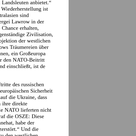
 Landsleuten anbietet.“
 Wiederherstellung ist
ralasien sind
Sergei Lawrow in der
e Chance erhalten,
enständige Zivilisation,
ojektion der westlichen
chows Träumereien über
onen, ein Großeuropa
r den NATO-Beitritt
d einschließt, ist de
itte des russischen
europäischen Sicherheit
auf die Ukraine, dass
ihre direkte
ie NATO lieferten nicht
traf die OSZE: Diese
nehat, habe der
zerstört.“ Und die
zu den westlichen