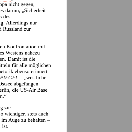
opa nicht gegen,
es darum, „Sicherheit
s des
ig. Allerdings nur
d Russland zur
ten Konfrontation mit
des Westens nahezu
en. Damit ist die
tteln für alle möglichen
etorik ebenso erinnert
SPIEGEL
– „westliche
Ostsee abgefangen
erlin, die US-Air Base
n.“
eg zur
o wichtiger, stets auch
u im Auge zu behalten –
ist.