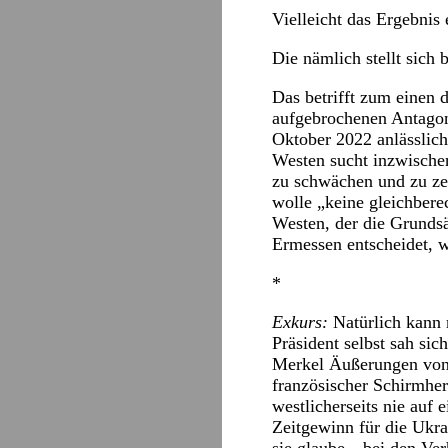
Vielleicht das Ergebnis 
Die nämlich stellt sich
Das betrifft zum einen 
aufgebrochenen Antagon
Oktober 2022 anlässlich
Westen sucht inzwische
zu schwächen und zu zer
wolle „keine gleichber
Westen, der die Grundsä
Ermessen entscheidet, 
*
Exkurs:
Natürlich kann 
Präsident selbst sah sic
Merkel Äußerungen von s
französischer Schirmhe
westlicherseits nie auf 
Zeitgewinn für die Ukr