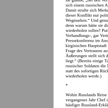
sie glaube, „bei den Ve
sich einem russischen An
Damit strafte sich Merke
dieser Konflikt nur pol
Wegmarken.“ Und genau 
denn warum hätte sie di
wiederholen sollen? Put
Verhandlungs-, gar Vert
Pressekonferenz im Ansc
kirgisischen Hauptstad
Frage des Vertrauens au
Äußerungen stellt sich 
liegt.“ (Bereits einige 
russischer Soldaten di
statt des sofortigen Rüc
wiederholen werde.)
*
Wohin Russlands Reise n
vergangenes Jahr Chef d
häufiger Russland-Erklä