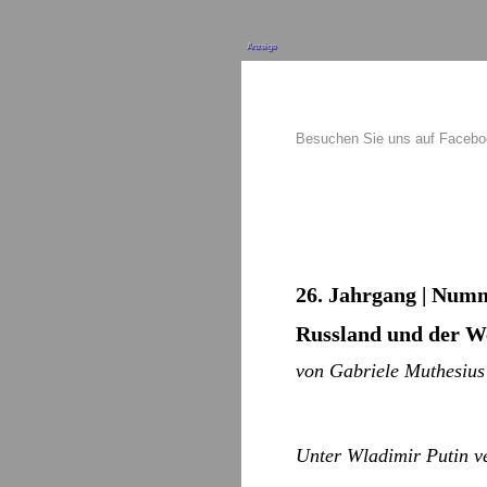
Anzeige
Besuchen Sie uns auf Faceb
26. Jahrgang | Numm
Russland und der We
von Gabriele Muthesius
Unter Wladimir Putin ve