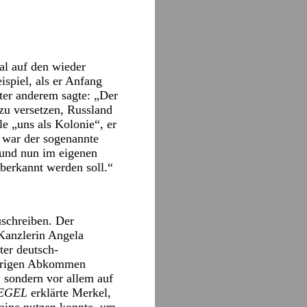
al auf den wieder
piel, als er Anfang
ter anderem sagte: „Der
zu versetzen, Russland
e „uns als Kolonie“, er
 war der sogenannte
 und nun im eigenen
berkannt werden soll.“
uschreiben. Der
-Kanzlerin Angela
ter deutsch-
ehörigen Abkommen
, sondern vor allem auf
EGEL
erklärte Merkel,