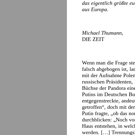
das eigentlich größte e
aus Europa.
Michael Thumann,
DIE ZEIT
Wenn man die Frage ste
falsch abgebogen ist, l
mit der Aufnahme Polen
russischen Präsidenten, 
Büchse der Pandora eine
Putins im Deutschen Bu
entgegenstreckte, andeu
getroffen“, doch mit de
Putin fragte, „ob das no
durchblicken: „Noch vor
Haus entstehen, in welch
werden. […] Trennungsli