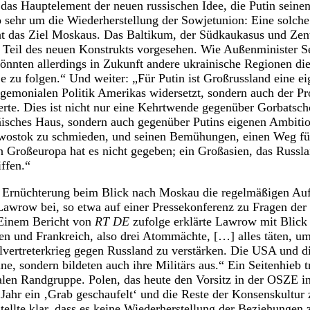
 das Hauptelement der neuen russischen Idee, die Putin seinen
o sehr um die Wiederherstellung der Sowjetunion: Eine solche
t das Ziel Moskaus. Das Baltikum, der Südkaukasus und Zent
s Teil des neuen Konstrukts vorgesehen. Wie Außenminister 
önnten allerdings in Zukunft andere ukrainische Regionen di
 zu folgen.“ Und weiter: „Für Putin ist Großrussland eine eig
hegemonialen Politik Amerikas widersetzt, sondern auch der Pr
erte. Dies ist nicht nur eine Kehrtwende gegenüber Gorbats
isches Haus, sondern auch gegenüber Putins eigenen Ambiti
wostok zu schmieden, und seinen Bemühungen, einen Weg fü
n Großeuropa hat es nicht gegeben; ein Großasien, das Russlan
ffen.“
 Ernüchterung beim Blick nach Moskau die regelmäßigen Auftr
awrow bei, so etwa auf einer Pressekonferenz zu Fragen der 
Einem Bericht von
RT DE
zufolge erklärte Lawrow mit Blick 
n und Frankreich, also drei Atommächte, […] alles täten, um 
lvertreterkrieg gegen Russland zu verstärken. Die USA und d
ne, sondern bildeten auch ihre Militärs aus.“ Ein Seitenhieb 
len Randgruppe. Polen, das heute den Vorsitz in der OSZE in
 Jahr ein ‚Grab geschaufelt‘ und die Reste der Konsenskultur 
ellte klar, dass es keine Wiederherstellung der Beziehungen 