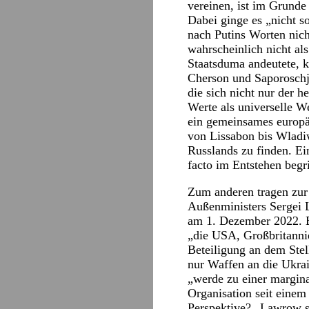
vereinen, ist im Grunde
Dabei ginge es „nicht s
nach Putins Worten nich
wahrscheinlich nicht al
Staatsduma andeutete, k
Cherson und Saporoschje
die sich nicht nur der 
Werte als universelle W
ein gemeinsames europä
von Lissabon bis Wladi
Russlands zu finden. Ei
facto im Entstehen begri
Zum anderen tragen zur
Außenministers Sergei L
am 1. Dezember 2022. 
„die USA, Großbritannie
Beteiligung an dem Stel
nur Waffen an die Ukrai
„werde zu einer margina
Organisation seit einem
Perspektive? „Lawrow st