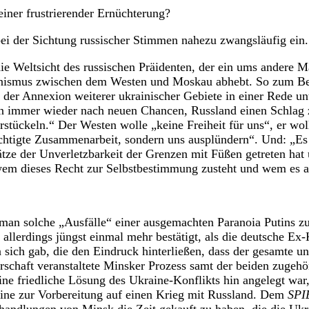
einer frustrierender Ernüchterung?
 bei der Sichtung russischer Stimmen nahezu zwangsläufig ein.
die Weltsicht des russischen Präidenten, der ein ums andere M
ismus zwischen dem Westen und Moskau abhebt. So zum Beis
 der Annexion weiterer ukrainischer Gebiete in einer Rede un
n immer wieder nach neuen Chancen, Russland einen Schlag 
stückeln.“ Der Westen wolle „keine Freiheit für uns“, er woll
echtigte Zusammenarbeit, sondern uns ausplündern“. Und: „Es
tze der Unverletzbarkeit der Grenzen mit Füßen getreten hat
wem dieses Recht zur Selbstbestimmung zusteht und wem es a
man solche „Ausfälle“ einer ausgemachten Paranoia Putins z
h allerdings jüngst einmal mehr bestätigt, als die deutsche Ex
ich gab, die den Eindruck hinterließen, dass der gesamte un
rrschaft veranstaltete Minsker Prozess samt der beiden zug
eine friedliche Lösung des Ukraine-Konflikts hin angelegt war
aine zur Vorbereitung auf einen Krieg mit Russland. Dem
SPI