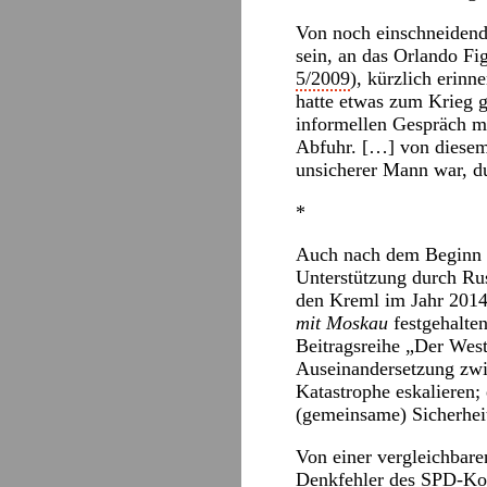
Von noch einschneidende
sein, an das Orlando Fi
5/2009
), kürzlich erin
hatte etwas zum Krieg g
informellen Gespräch mi
Abfuhr. […] von diesem
unsicherer Mann war, du
*
Auch nach dem Beginn d
Unterstützung durch Rus
den Kreml im Jahr 2014 
mit Moskau
festgehalten
Beitragsreihe „Der Wes
Auseinandersetzung zw
Katastrophe eskalieren;
(gemeinsame) Sicherhei
Von einer vergleichbare
Denkfehler des SPD-Ko-