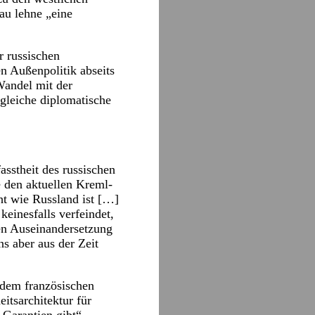
au lehne „eine
r russischen
n Außenpolitik abseits
Wandel mit der
gleiche diplomatische
asstheit des russischen
 den aktuellen Kreml-
t wie Russland ist […]
einesfalls verfeindet,
hen Auseinandersetzung
s aber aus der Zeit
 dem französischen
itsarchitektur für