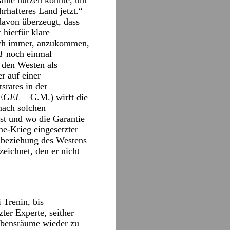
raine nutzen konnte, um
hrhafteres Land jetzt.“
 davon überzeugt, dass
hierfür klare
uch immer, anzukommen,
T
noch einmal
 den Westen als
r auf einer
srates in der
EGEL
– G.M.) wirft die
 nach solchen
st und wo die Garantie
ne-Krieg eingesetzter
nbeziehung des Westens
zeichnet, den er nicht
 Trenin, bis
er Experte, seither
Lebensräume wieder zu