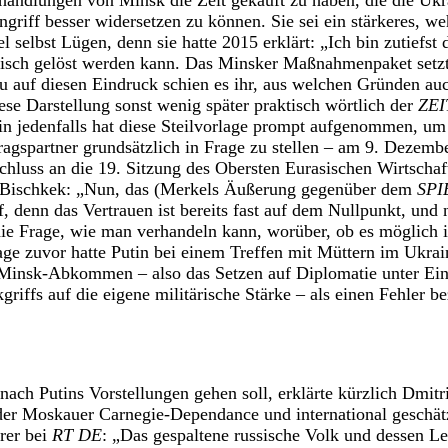
rhandlungen von Minsk die Zeit gekauft zu haben, die die Uk
griff besser widersetzen zu können. Sie sei ein stärkeres, we
l selbst Lügen, denn sie hatte 2015 erklärt: „Ich bin zutiefst
itisch gelöst werden kann. Das Minsker Maßnahmenpaket setzt 
auf diesen Eindruck schien es ihr, aus welchen Gründen a
ese Darstellung sonst wenig später praktisch wörtlich der
ZEI
in jedenfalls hat diese Steilvorlage prompt aufgenommen, um
ragspartner grundsätzlich in Frage zu stellen – am 9. Dezembe
hluss an die 19. Sitzung des Obersten Eurasischen Wirtschaft
t Bischkek: „Nun, das (Merkels Äußerung gegenüber dem
SPI
f, denn das Vertrauen ist bereits fast auf dem Nullpunkt, und
die Frage, wie man verhandeln kann, worüber, ob es möglich i
Tage zuvor hatte Putin bei einem Treffen mit Müttern im Ukrai
e Minsk-Abkommen – also das Setzen auf Diplomatie unter Ei
kgriffs auf die eigene militärische Stärke – als einen Fehler be
ach Putins Vorstellungen gehen soll, erklärte kürzlich Dmitri
er Moskauer Carnegie-Dependance und international geschätzt
rer bei
RT DE
: „Das gespaltene russische Volk und dessen 