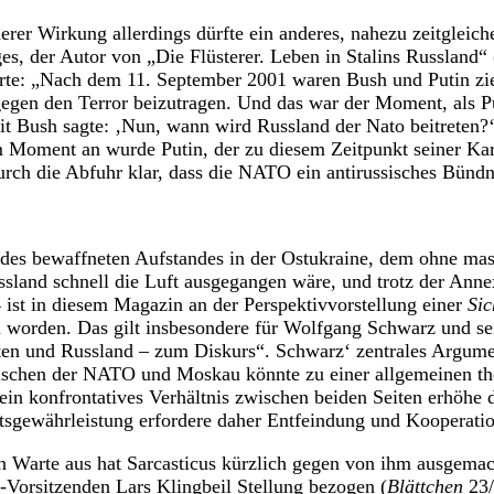
rer Wirkung allerdings dürfte ein anderes, nahezu zeitgleic
ges, der Autor von „Die Flüsterer. Leben in Stalins Russland“
nerte: „Nach dem 11. September 2001 waren Bush und Putin zi
egen den Terror beizutragen. Und das war der Moment, als P
t Bush sagte: ‚Nun, wann wird Russland der Nato beitreten?‘ 
 Moment an wurde Putin, der zu diesem Zeitpunkt seiner Karr
rch die Abfuhr klar, dass die NATO ein antirussisches Bündn
es bewaffneten Aufstandes in der Ostukraine, dem ohne mass
sland schnell die Luft ausgegangen wäre, und trotz der Ann
ist in diesem Magazin an der Perspektivvorstellung einer
Sic
 worden. Das gilt insbesondere für Wolfgang Schwarz und sei
ten und Russland – zum Diskurs“. Schwarz‘ zentrales Argumen
ischen der NATO und Moskau könnte zu einer allgemeinen t
 ein konfrontatives Verhältnis zwischen beiden Seiten erhöhe d
tsgewährleistung erfordere daher Entfeindung und Kooperatio
n Warte aus hat Sarcasticus kürzlich gegen von ihm ausgemach
Vorsitzenden Lars Klingbeil Stellung bezogen (
Blättchen
23/