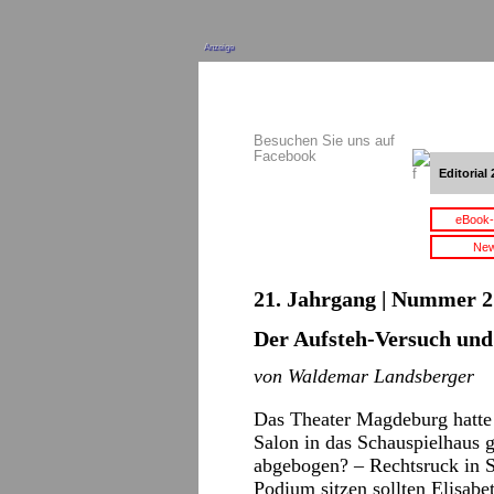
Anzeige
Besuchen Sie uns auf
Facebook
Editorial 
eBook-
New
21. Jahrgang | Nummer 21
Der Aufsteh-Versuch und
von Waldemar Landsberger
Das Theater Magdeburg hatte 
Salon in das Schauspielhaus 
abgebogen? – Rechtsruck in 
Podium sitzen sollten Elisab