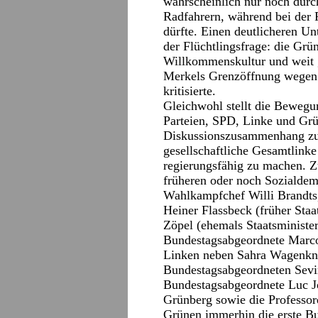
wahrscheinlich nur noch durc
Radfahrern, während bei der 
dürfte. Einen deutlicheren Un
der Flüchtlingsfrage: die Grü
Willkommenskultur und weit 
Merkels Grenzöffnung wegen f
kritisierte.
Gleichwohl stellt die Bewegu
Parteien, SPD, Linke und Grün
Diskussionszusammenhang zu 
gesellschaftliche Gesamtlink
regierungsfähig zu machen. Z
früheren oder noch Sozialdem
Wahlkampfchef Willi Brandts
Heiner Flassbeck (früher Staa
Zöpel (ehemals Staatsministe
Bundestagsabgeordnete Marco
Linken neben Sahra Wagenkne
Bundestagsabgeordneten Sevi
Bundestagsabgeordnete Luc Jo
Grünberg sowie die Professor
Grünen immerhin die erste Bu