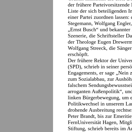
der frühere Parteivorsitzend
Liste der sich beteiligenden I
einer Partei zuordnen lassen:
Stegemann, Wolfgang Engler, 
„Ernst Busch“ und bekannter 
Szenerie, die Schriftsteller
der Theologe Eugen Drewerma
Wolfgang Streeck, die Sängeri
erschöpft.
Der frühere Rektor der Univer
(SPD), schrieb in seiner pers
Engagements, er sage „Nein 
zum Sozialabbau, zur Aushöhl
falschem Sendungsbewusstsei
arroganten Außenpolitik“, und
linken Bürgerbewegung, um e
Politikwechsel in unserem La
drohende Ausbreitung rechtse
Peter Brandt, bis zur Emeriti
FernUniversität Hagen, Mitgli
Stiftung, schrieb bereits im 