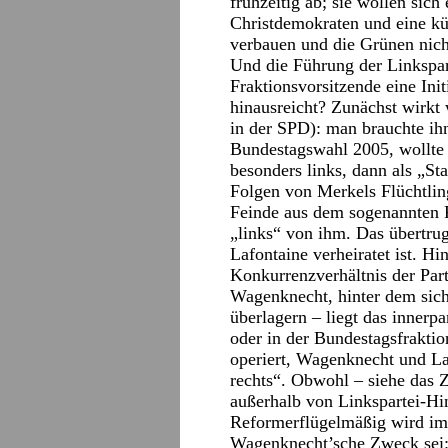
frühzeitig ab; sie wollen sich
Christdemokraten und eine kü
verbauen und die Grünen nich
Und die Führung der Linksparte
Fraktionsvorsitzende eine Init
hinausreicht? Zunächst wirkt 
in der SPD): man brauchte ihn
Bundestagswahl 2005, wollte 
besonders links, dann als „St
Folgen von Merkels Flüchtling
Feinde aus dem sogenannten 
„links“ von ihm. Das übertru
Lafontaine verheiratet ist. 
Konkurrenzverhältnis der Par
Wagenknecht, hinter dem sich 
überlagern – liegt das innerp
oder in der Bundestagsfrakti
operiert, Wagenknecht und La
rechts“. Obwohl – siehe das
außerhalb von Linkspartei-Hi
Reformerflügelmäßig wird im 
Wagenknecht’sche Zweck sei: