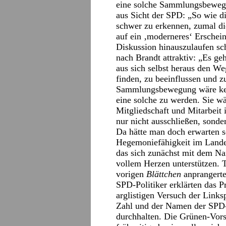
eine solche Sammlungsbewegu
aus Sicht der SPD: „So wie d
schwer zu erkennen, zumal di
auf ein ‚moderneres‘ Erschein
Diskussion hinauszulaufen sc
nach Brandt attraktiv: „Es ge
aus sich selbst heraus den We
finden, zu beeinflussen und 
Sammlungsbewegung wäre keine
eine solche zu werden. Sie w
Mitgliedschaft und Mitarbeit 
nur nicht ausschließen, sonder
Da hätte man doch erwarten so
Hegemoniefähigkeit im Lande 
das sich zunächst mit dem N
vollem Herzen unterstützen. 
vorigen
Blättchen
anprangerte 
SPD-Politiker erklärten das P
arglistigen Versuch der Links
Zahl und der Namen der SPD-U
durchhalten. Die Grünen-Vorsi