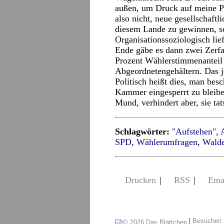
außen, um Druck auf meine Pa
also nicht, neue gesellschaftl
diesem Lande zu gewinnen, son
Organisationssoziologisch lie
Ende gäbe es dann zwei Zerfal
Prozent Wählerstimmenanteil 
Abgeordnetengehältern. Das j
Politisch heißt dies, man besc
Kammer eingesperrt zu bleibe
Mund, verhindert aber, sie ta
Schlagwörter:
"Aufstehen"
,
SPD
,
Wählerumfragen
,
Walde
Drucken
|
RSS
|
Ema
|
Besuchen 