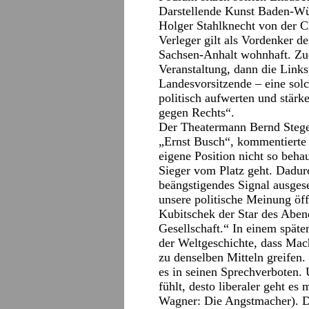
Darstellende Kunst Baden-Wü
Holger Stahlknecht von der 
Verleger gilt als Vordenker d
Sachsen-Anhalt wohnhaft. Zue
Veranstaltung, dann die Links
Landesvorsitzende – eine so
politisch aufwerten und stärk
gegen Rechts“.
Der Theatermann Bernd Stege
„Ernst Busch“, kommentierte 
eigene Position nicht so beh
Sieger vom Platz geht. Dadur
beängstigendes Signal ausgese
unsere politische Meinung öffe
Kubitschek der Star des Abend
Gesellschaft.“ In einem späte
der Weltgeschichte, dass Mach
zu denselben Mitteln greifen. J
es in seinen Sprechverboten. 
fühlt, desto liberaler geht e
Wagner: Die Angstmacher). Da