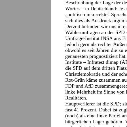
Beschreibung der Lage der de
Wortes – in Deutschland: Je a
„politisch inkorrekte“ Sprech
sich dies als Ausdruck argum
Derzeit befinden wir uns in e
Wählerumfragen an der SPD v
Umfrage-Institut INSA aus Er
jedoch gern als rechter Außen
obwohl es seit Jahren die zu
genauesten prognostiziert ha
Institute – Infratest dimap
die SPD auf dem dritten Platz
Christdemokratie und der sch
Rot-Grün käme zusammen auf
FDP und AfD zusammengerechn
linke Mehrheit im Sinne von R
Realitäten.
Hauptverlierer ist die SPD; s
fast 41 Prozent. Dabei ist zu
(noch) als eine linke Partei a
bürgerlichen Lager gehören. 