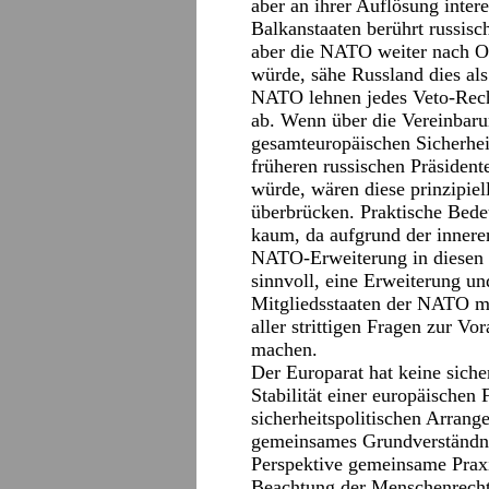
aber an ihrer Auflösung inter
Balkanstaaten berührt russisc
aber die NATO weiter nach Os
würde, sähe Russland dies al
NATO lehnen jedes Veto-Rech
ab. Wenn über die Vereinbaru
gesamteuropäischen Sicherhei
früheren russischen Präsiden
würde, wären diese prinzipie
überbrücken. Praktische Bedeu
kaum, da aufgrund der innere
NATO-Erweiterung in diesen Re
sinnvoll, eine Erweiterung u
Mitgliedsstaaten der NATO m
aller strittigen Fragen zur V
machen.
Der Europarat hat keine sich
Stabilität einer europäischen
sicherheitspolitischen Arran
gemeinsames Grundverständni
Perspektive gemeinsame Praxis
Beachtung der Menschenrecht