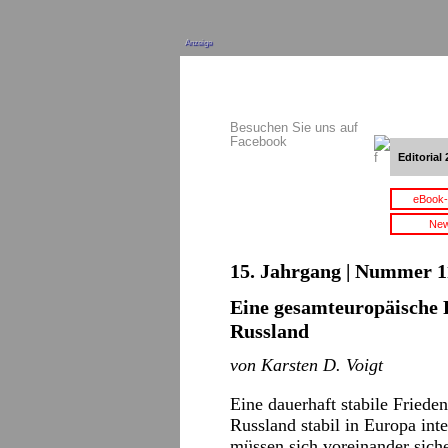
Anzeige
Besuchen Sie uns auf
Facebook
Editorial 
eBook-
New
15. Jahrgang | Nummer 11
Eine gesamteuropäische 
Russland
von Karsten D. Voigt
Eine dauerhaft stabile Friede
Russland stabil in Europa int
müssen sich voreinander siche