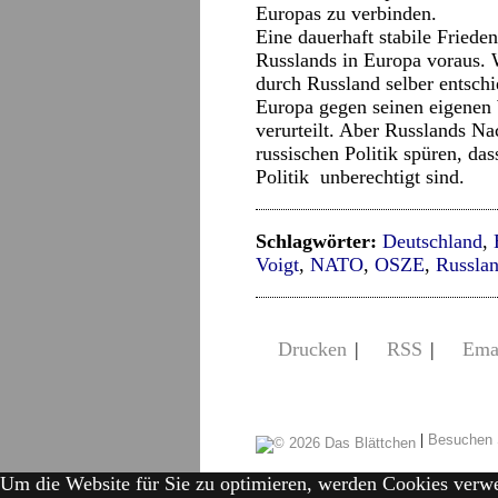
Europas zu verbinden.
Eine dauerhaft stabile Friede
Russlands in Europa voraus. 
durch Russland selber entschi
Europa gegen seinen eigenen 
verurteilt. Aber Russlands N
russischen Politik spüren, da
Politik unberechtigt sind.
Schlagwörter:
Deutschland
,
Voigt
,
NATO
,
OSZE
,
Russla
Drucken
|
RSS
|
Ema
|
Besuchen 
Um die Website für Sie zu optimieren, werden Cookies verw