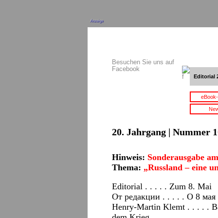
Anzeige
Besuchen Sie uns auf
Facebook
Editorial 
eBook-
New
20. Jahrgang | Nummer 10
Hinweis:
Sonderausgabe am
Thema:
„Russland – eine 
Editorial . . . . . Zum 8. Mai
От редакции . . . . . О 8 мая
Henry-Martin Klemt . . . . . 
dem Krieg