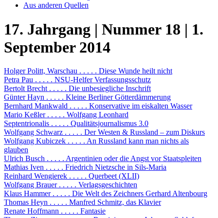
Aus anderen Quellen
17. Jahrgang | Nummer 18 | 1.
September 2014
Holger Politt, Warschau . . . . . Diese Wunde heilt nicht
Petra Pau . . . . . NSU-Helfer Verfassungsschutz
Bertolt Brecht . . . . . Die unbesiegliche Inschrift
Günter Hayn . . . . . Kleine Berliner Götterdämmerung
Bernhard Mankwald . . . . . Konservative im eiskalten Wasser
Mario Keßler . . . . . Wolfgang Leonhard
Septentrionalis . . . . . Qualitätsjournalismus 3.0
Wolfgang Schwarz . . . . . Der Westen & Russland – zum Diskurs
Wolfgang Kubiczek . . . . . An Russland kann man nichts als
glauben
Ulrich Busch . . . . . Argentinien oder die Angst vor Staatspleiten
Mathias Iven . . . . . Friedrich Nietzsche in Sils-Maria
Reinhard Wengierek . . . . . Querbeet (XLII)
Wolfgang Brauer . . . . . Verlagsgeschichten
Klaus Hammer . . . . . Die Welt des Zeichners Gerhard Altenbourg
Thomas Heyn . . . . . Manfred Schmitz, das Klavier
Renate Hoffmann . . . . . Fantasie