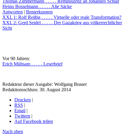
Thomas Zimmermann . . . . . Reminiszenz an Johannes Schlaf
Heino Bosselmann . . . . . Alte Säcke
Antworten
|
Bemerkungen
XXL 1: Rolf Reißig . . . . . Virtuelle oder reale Transformation?
XXL 2: Gerd Seidel . . . . . Der Gazakrieg aus völkerrechtlicher
Sicht
Vor 90 Jahren:
Erich Mühsam . . . . . Leserbrief
Redakteur dieser Ausgabe: Wolfgang Brauer
Redaktionsschluss: 30. August 2014
Drucken
|
RSS
|
Email
|
Twittern
|
Auf Facebook teilen
Nach oben