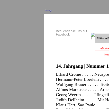
Anzeige
Besuchen Sie uns auf
Facebook
Editorial 
eBook-
New
14. Jahrgang | Nummer 11
Erhard Crome . . . . . Neuspr
Hermann-Peter Eberlein . . . .
Wolfgang Brauer . . . . . Trei
Alfons Markuske . . . . . Arb
Georg Weerth . . . . . Pfingstl
Judith Dellheim . . . . . Mit
Klaus Hart, Sao Paulo . . . . .