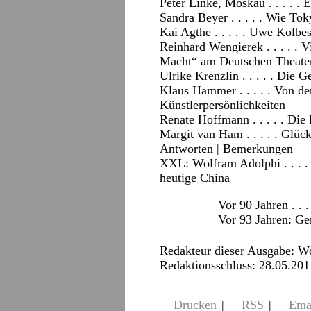
Peter Linke, Moskau . . . . .
Sandra Beyer . . . . . Wie To
Kai Agthe . . . . . Uwe Kolb
Reinhard Wengierek . . . . . 
Macht“ am Deutschen Theate
Ulrike Krenzlin . . . . . Die
Klaus Hammer . . . . . Von d
Künstlerpersönlichkeiten
Renate Hoffmann . . . . . Die
Margit van Ham . . . . . Glüc
Antworten
|
Bemerkungen
XXL: Wolfram Adolphi . . . .
heutige China
Vor 90 Jahren . . . 
Vor 93 Jahren:
Ger
Redakteur dieser Ausgabe: W
Redaktionsschluss: 28.05.201
Drucken
|
RSS
|
Ema