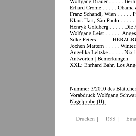
Wolfgang Brauer . . . . . Berl
Erhard Crome . . . . . Obama
Franz Schandl, Wien . . . . . 
Klaus Hart, São Paulo . . . .
Henryk Goldberg . . . . . Die 
Wolfgang Leist . . . . . Ang
Silke Peters . . . . . HERZG
Jochen Mattern . . . . . Winter
Angelika Leitzke . . . . . Nix 
Antworten
|
Bemerkungen
XXL: Ehrhard Bahr, Los Angel
Nummer 3/2010 des Blättchen
Vorabdruck Wolfgang Schwarz
Nagelprobe (II).
Drucken
|
RSS
|
Ema