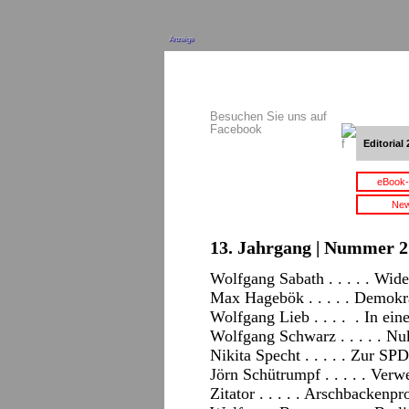
Anzeige
Besuchen Sie uns auf
Facebook
Editorial 
eBook-
New
13. Jahrgang | Nummer 2 
Wolfgang Sabath . . . . . Wid
Max Hagebök . . . . . Demokr
Wolfgang Lieb . . . . . In ei
Wolfgang Schwarz . . . . . Nu
Nikita Specht . . . . . Zur SP
Jörn Schütrumpf . . . . . Ve
Zitator . . . . . Arschbackenpr