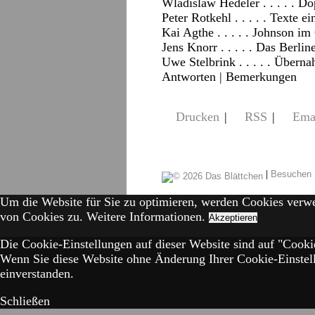
Wladislaw Hedeler . . . . . D
Peter Rotkehl . . . . . Texte
Kai Agthe . . . . . Johnson im
Jens Knorr . . . . . Das Berl
Uwe Stelbrink . . . . . Übern
Antworten
| Bemerkungen
Drucken
|
RSS
|
Ema
|
Besuchen 
Um die Website für Sie zu optimieren, werden Cookies verw
von Cookies zu.
Weitere Informationen.
Akzeptieren
Die Cookie-Einstellungen auf dieser Website sind auf "Cookie
Wenn Sie diese Website ohne Änderung Ihrer Cookie-Einstell
einverstanden.
Schließen