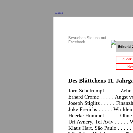
Anzeige
Besuchen Sie uns auf
Facebook
Editorial 
eBook-
New
Des Blättchens 11. Jahrga
Jörn Schütrumpf . . . . . Zehn 
Erhard Crome . . . . . Angst 
Joseph Stiglitz . . . . . Finanz
Joke Frerichs . . . . . Wir kle
Heerke Hummel . . . . . Ohne 
Uri Avnery, Tel Aviv . . . . .
Klaus Hart, São Paulo . . . . 