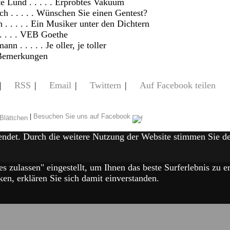
e Lund . . . . . Erprobtes Vakuum
h . . . . . Wünschen Sie einen Gentest?
 . . . . . Ein Musiker unter den Dichtern
. . . . VEB Goethe
n . . . . . Je oller, je toller
Bemerkungen
|
RSS
|
Email
|
Twittern
|
Auf Facebook teilen
|
Besuchen Sie uns auf Facebook
endet. Durch die weitere Nutzung der Website stimmen Sie 
es zulassen" eingestellt, um Ihnen das beste Surferlebnis zu
en, erklären Sie sich damit einverstanden.