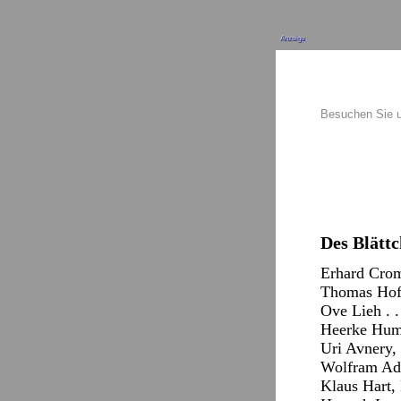
Anzeige
Besuchen Sie 
Des Blättc
Erhard Crome 
Thomas Hofm
Ove Lieh . 
Heerke Humme
Uri Avnery, 
Wolfram Ado
Klaus Hart, 