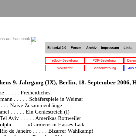
uns auf Facebook
Editorial 2.0
Forum
Archiv
Impressum
Links
eBook-Bestellung
PDF-Bestellung
Daten
Newsletter
Bannerwerbung
Aus 
hens 9. Jahrgang (IX), Berlin, 18. September 2006, H
. . . . . Freiheitliches
ann . . . . . Schäferspiele in Weimar
. . . . Naive Zusammenhänge
l . . . . . Ein Geniestreich (I)
Tel Aviv . . . . . Amerikas Rottweiler
lphi . . . . . »Carmen« in Hasses Lada
Rio de Janeiro . . . . . Bizarrer Wahlkampf