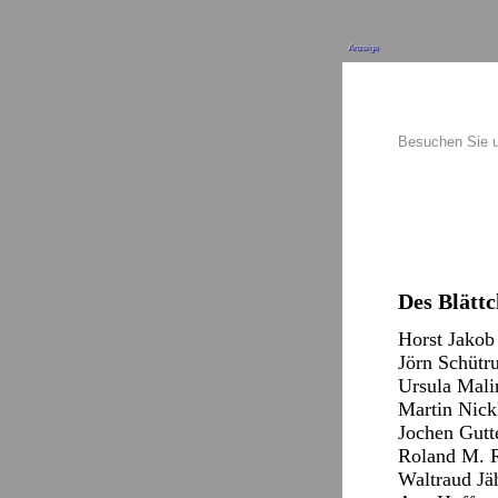
Anzeige
Besuchen Sie 
Des Blättc
Horst Jakob
Jörn Schütru
Ursula Malin
Martin Nickl
Jochen Gutte
Roland M. Ri
Waltraud Jäh