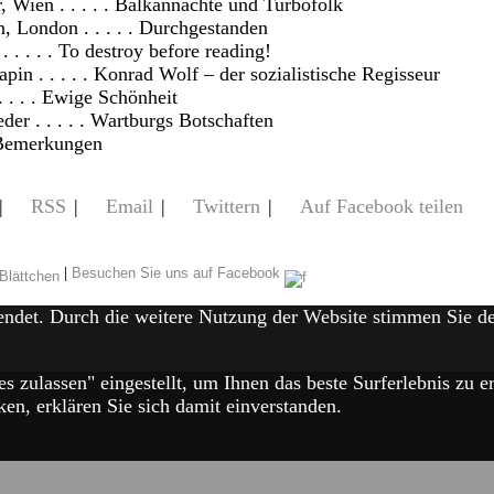
 Wien . . . . . Balkannächte und Turbofolk
, London . . . . . Durchgestanden
. . . . . To destroy before reading!
pin . . . . . Konrad Wolf – der sozialistische Regisseur
. . . . Ewige Schönheit
er . . . . . Wartburgs Botschaften
Bemerkungen
|
RSS
|
Email
|
Twittern
|
Auf Facebook teilen
|
Besuchen Sie uns auf Facebook
endet. Durch die weitere Nutzung der Website stimmen Sie 
es zulassen" eingestellt, um Ihnen das beste Surferlebnis zu
en, erklären Sie sich damit einverstanden.