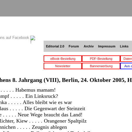
uns auf Facebook
Editorial 2.0
Forum
Archiv
Impressum
Links
eBook-Bestellung
PDF-Bestellung
Daten
Newsletter
Bannerwerbung
Aus 
hens 8. Jahrgang (VIII), Berlin, 24. Oktober 2005, H
 . . . . . Habemus mamam!
mpf . . . . . Ein Linksruck?
ka . . . . . Alles bleibt wie es war
aus . . . . . Die Gegenwart der Steinzeit
 . . . . . Neue Wege braucht das Land!
chter, Kiew . . . . . Orangener Spaltpilz
nichen . . . . . Zeugnis ablegen