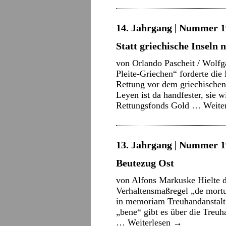
14. Jahrgang | Nummer 19
Statt griechische Inseln
von Orlando Pascheit / Wolfga
Pleite-Griechen“ forderte die
Rettung vor dem griechischen 
Leyen ist da handfester, sie 
Rettungsfonds Gold …
Weite
13. Jahrgang | Nummer 1
Beutezug Ost
von Alfons Markuske Hielte de
Verhaltensmaßregel „de mortui
in memoriam Treuhandanstalt
„bene“ gibt es über die Treu
…
Weiterlesen
→