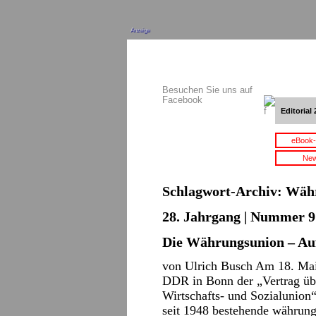
Anzeige
Besuchen Sie uns auf
Facebook
Editorial 
eBook-
New
Schlagwort-Archiv:
Währ
28. Jahrgang | Nummer 9 
Die Währungsunion – Auf
von Ulrich Busch Am 18. Ma
DDR in Bonn der „Vertrag üb
Wirtschafts- und Sozialunio
seit 1948 bestehende währung