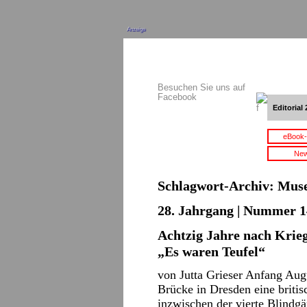
Anzeige
Besuchen Sie uns auf
Facebook
Editorial 
eBook-
New
Schlagwort-Archiv:
Mus
28. Jahrgang | Nummer 14
Achtzig Jahre nach Krieg
„Es waren Teufel“
von Jutta Grieser Anfang Aug
Brücke in Dresden eine briti
inzwischen der vierte Blindg