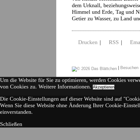
dem Urknall, beziehungsweise
Himmel und Erde, Tag und Nac
Getier zu Wasser, zu Land 
Drucken
|
RSS
|
Ema
|
Besuchen 
Um die Website für Sie zu optimieren, werden Cookies verw
von Cookies zu.
Weitere Informationen.
Akzeptieren
Die Cookie-Einstellungen auf dieser Website sind auf "Cookie
Wenn Sie diese Website ohne Änderung Ihrer Cookie-Einstell
einverstanden.
Schließen