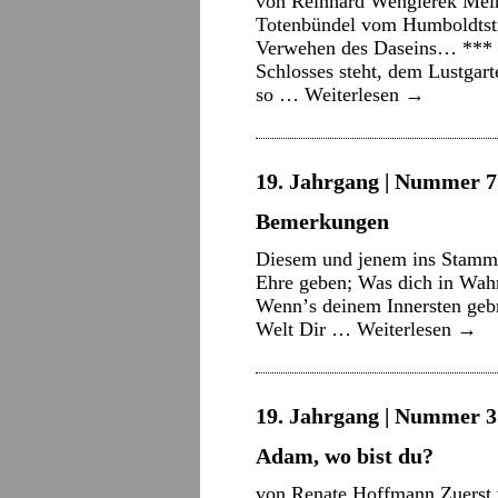
von Reinhard Wengierek Mein
Totenbündel vom Humboldtstr
Verwehen des Daseins… *** V
Schlosses steht, dem Lustgart
so …
Weiterlesen
→
19. Jahrgang | Nummer 7 
Bemerkungen
Diesem und jenem ins Stammb
Ehre geben; Was dich in Wahrh
Wennʼs deinem Innersten gebr
Welt Dir …
Weiterlesen
→
19. Jahrgang | Nummer 3 
Adam, wo bist du?
von Renate Hoffmann Zuerst w