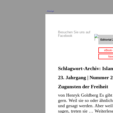
Anzeige
Besuchen Sie uns auf
Facebook
Editorial 
eBook-
New
Schlagwort-Archiv:
Isla
23. Jahrgang | Nummer 2
Zugunsten der Freiheit
von Henryk Goldberg Es gibt S
gern. Weil sie so oder ähnlic
und gesagt werden. Aber weil 
sagen, treten sie …
Weiterle