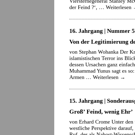
Viersternegeneral Stanley McC
der Feind ?‘, …
Weiterlesen
16. Jahrgang | Nummer 5 
Von der Legitimierung de
von Stephan Wohanka Der Krie
islamistischen Terror ins Blic
dessen Ursachen ganz einfach
Muhammad Yunus sagt es so: 
Armen …
Weiterlesen
→
15. Jahrgang | Sonderaus
Groß’ Feind, wenig Ehr’
von Erhard Crome Unter den 
westliche Perspektive darauf, 
Ruf, der als Nahost-Wissensch