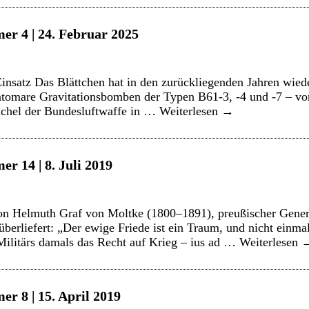
er 4 | 24. Februar 2025
insatz Das Blättchen hat in den zurückliegenden Jahren wiede
 atomare Gravitationsbomben der Typen B61-3, -4 und -7 – vo
üchel der Bundesluftwaffe in …
Weiterlesen
→
r 14 | 8. Juli 2019
on Helmuth Graf von Moltke (1800–1891), preußischer Gener
 überliefert: „Der ewige Friede ist ein Traum, und nicht einm
Militärs damals das Recht auf Krieg – ius ad …
Weiterlesen
r 8 | 15. April 2019