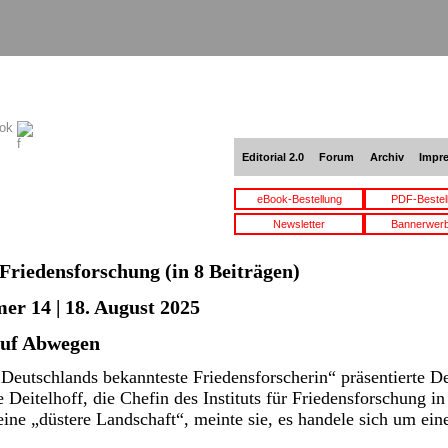
ook
Editorial 2.0
Forum
Archiv
Impr
eBook-Bestellung
PDF-Bestel
Newsletter
Bannerwer
Friedensforschung
(in 8 Beiträgen)
er 14 | 18. August 2025
auf Abwegen
eutschlands bekannteste Friedensforscherin“ präsentierte Der
Deitelhoff, die Chefin des Instituts für Friedensforschung i
 eine „düstere Landschaft“, meinte sie, es handele sich um e