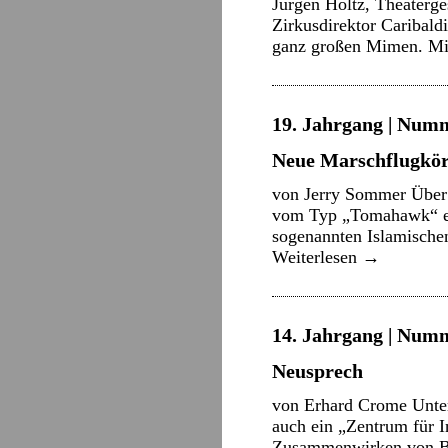
Jürgen Holtz, Theaterge
Zirkusdirektor Caribal
ganz großen Mimen. Mit
19. Jahrgang | Numme
Neue Marschflugkör
von Jerry Sommer Über 
vom Typ „Tomahawk“ ein
sogenannten Islamische
Weiterlesen
→
14. Jahrgang | Numm
Neusprech
von Erhard Crome Unter 
auch ein „Zentrum für I
Zusammenwirken von Bun