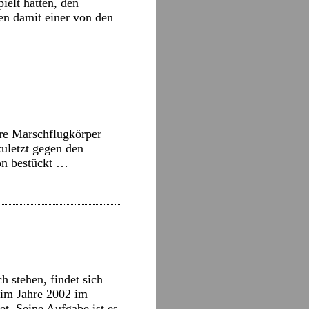
ielt hätten, den
en damit einer von den
re Marschflugkörper
uletzt gegen den
on bestückt …
 stehen, findet sich
 im Jahre 2002 im
 Seine Aufgabe ist es,