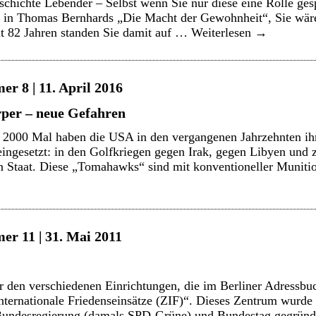
schichte Lebender – Selbst wenn Sie nur diese eine Rolle gesp
di in Thomas Bernhards „Die Macht der Gewohnheit“, Sie wär
 82 Jahren standen Sie damit auf …
Weiterlesen
→
r 8 | 11. April 2016
per – neue Gefahren
2000 Mal haben die USA in den vergangenen Jahrzehnten ih
gesetzt: in den Golfkriegen gegen Irak, gegen Libyen und z
n Staat. Diese „Tomahawks“ sind mit konventioneller Muniti
er 11 | 31. Mai 2011
den verschiedenen Einrichtungen, die im Berliner Adressbuch
nternationale Friedenseinsätze (ZIF)“. Dieses Zentrum wurde
desregierung (damals SPD-Grüne) und Bundestag gegründet.