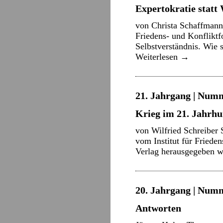
Expertokratie statt
von Christa Schaffmann 
Friedens- und Konfliktf
Selbstverständnis. Wie
Weiterlesen
→
21. Jahrgang | Numm
Krieg im 21. Jahrhu
von Wilfried Schreiber 
vom Institut für Friede
Verlag herausgegeben w
20. Jahrgang | Numm
Antworten