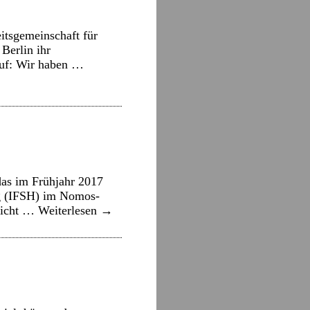
itsgemeinschaft für
Berlin ihr
Ruf: Wir haben …
 das im Frühjahr 2017
rg (IFSH) im Nomos-
 nicht …
Weiterlesen
→