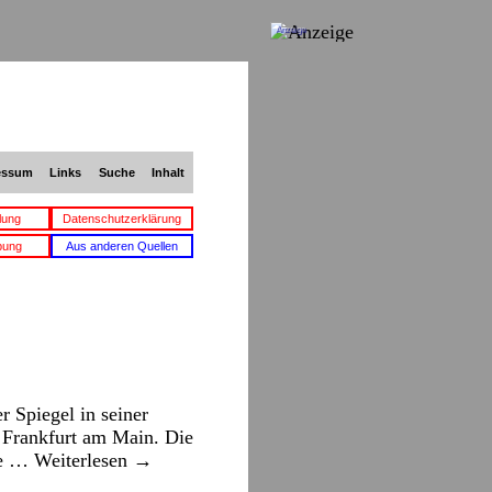
Anzeige
essum
Links
Suche
Inhalt
lung
Datenschutzerklärung
bung
Aus anderen Quellen
 Spiegel in seiner
n Frankfurt am Main. Die
ine …
Weiterlesen
→