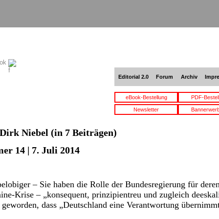
ook
Editorial 2.0
Forum
Archiv
Impr
eBook-Bestellung
PDF-Bestel
Newsletter
Bannerwer
Dirk Niebel
(in 7 Beiträgen)
r 14 | 7. Juli 2014
elobiger – Sie haben die Rolle der Bundesregierung für dere
ne-Krise – „konsequent, prinzipientreu und zugleich deeskal
ch geworden, dass „Deutschland eine Verantwortung übernimmt