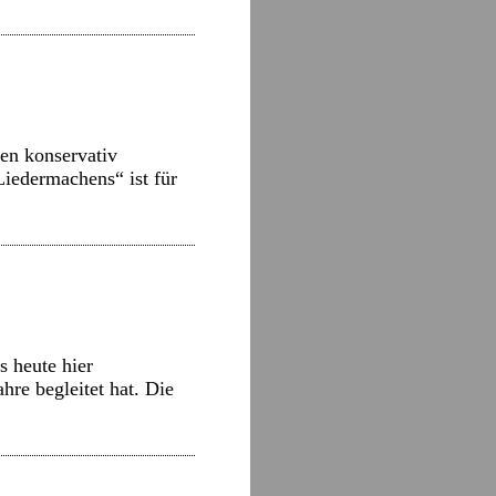
en konservativ
Liedermachens“ ist für
 heute hier
hre begleitet hat. Die