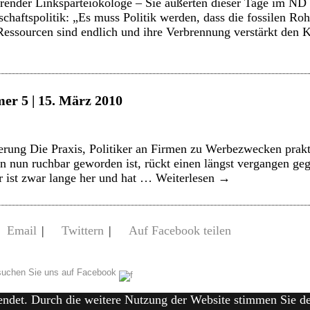
render Linksparteiökologe – Sie äußerten dieser Tage im ND
chaftspolitik: „Es muss Politik werden, dass die fossilen Ro
Ressourcen sind endlich und ihre Verbrennung verstärkt de
er 5 | 15. März 2010
rung Die Praxis, Politiker an Firmen zu Werbezwecken prakt
 nun ruchbar geworden ist, rückt einen längst vergangen geg
r ist zwar lange her und hat …
Weiterlesen
→
Email
|
Twittern
|
Auf Facebook teilen
uchen Sie uns auf Facebook
endet. Durch die weitere Nutzung der Website stimmen Sie 