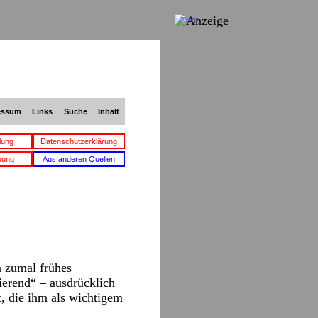
Anzeige
essum
Links
Suche
Inhalt
lung
Datenschutzerklärung
bung
Aus anderen Quellen
n zumal frühes
ierend“ – ausdrücklich
, die ihm als wichtigem