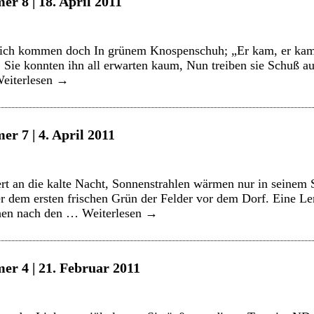
r 8 | 18. April 2011
dlich kommen doch In grünem Knospenschuh; „Er kam, er kam
 Sie konnten ihn all erwarten kaum, Nun treiben sie Schuß a
eiterlesen
→
r 7 | 4. April 2011
t an die kalte Nacht, Sonnenstrahlen wärmen nur in seinem S
r dem ersten frischen Grün der Felder vor dem Dorf. Eine Ler
hen nach den …
Weiterlesen
→
er 4 | 21. Februar 2011