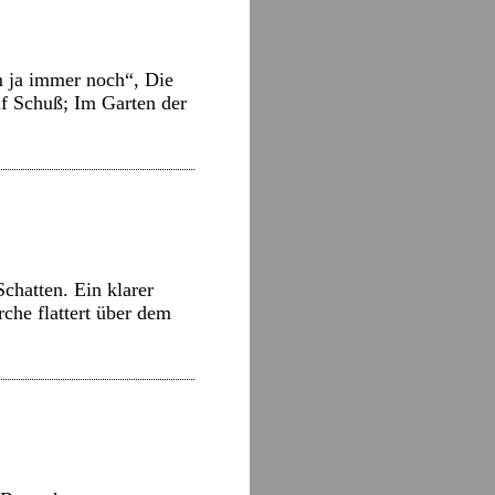
 ja immer noch“, Die
uf Schuß; Im Garten der
chatten. Ein klarer
che flattert über dem