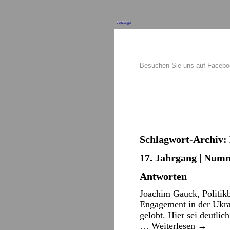
Anzeige
Besuchen Sie uns auf Faceb
Schlagwort-Archiv:
17. Jahrgang | Numme
Antworten
Joachim Gauck, Politikb
Engagement in der Ukrai
gelobt. Hier sei deutli
…
Weiterlesen
→