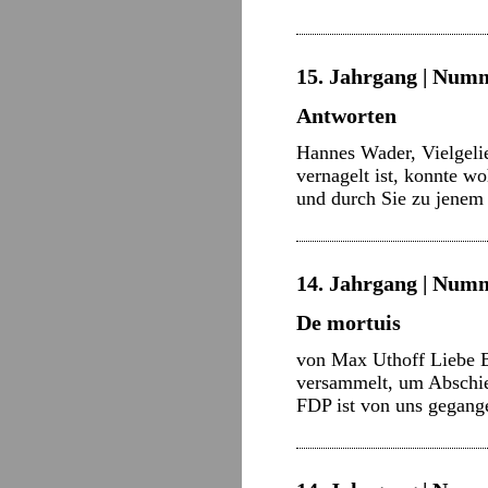
15. Jahrgang | Numm
Antworten
Hannes Wader, Vielgelie
vernagelt ist, konnte w
und durch Sie zu jene
14. Jahrgang | Numm
De mortuis
von Max Uthoff Liebe B
versammelt, um Abschied
FDP ist von uns gegang