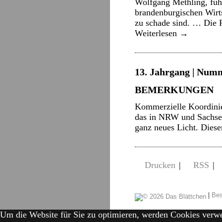
Wolfgang Methling, füh
brandenburgischen Wirts
zu schade sind. … Die 
Weiterlesen
→
13. Jahrgang | Numm
BEMERKUNGEN
Kommerzielle Koordinie
das in NRW und Sachsen
ganz neues Licht. Diese
Drucken
|
RSS
|
|
Bes
Um die Website für Sie zu optimieren, werden Cookies verw