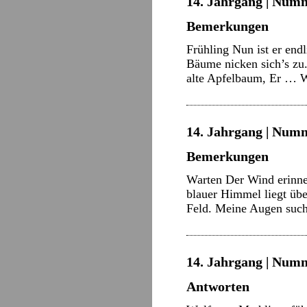
14. Jahrgang | Numme
Bemerkungen
Frühling Nun ist er en
Bäume nicken sich’s zu.
alte Apfelbaum, Er …
W
14. Jahrgang | Numme
Bemerkungen
Warten Der Wind erinner
blauer Himmel liegt übe
Feld. Meine Augen suc
14. Jahrgang | Numm
Antworten