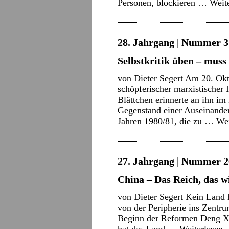
Personen, blockieren …
Weit
28. Jahrgang | Nummer 3 
Selbstkritik üben – muss 
von Dieter Segert Am 20. Okto
schöpferischer marxistischer 
Blättchen erinnerte an ihn i
Gegenstand einer Auseinande
Jahren 1980/81, die zu …
Wei
27. Jahrgang | Nummer 2
China – Das Reich, das w
von Dieter Segert Kein Land h
von der Peripherie ins Zentr
Beginn der Reformen Deng Xi