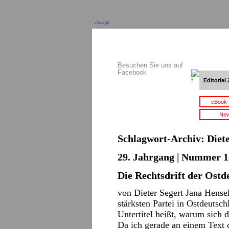
Anzeige
Besuchen Sie uns auf
Facebook
Editorial 
eBook-
New
Schlagwort-Archiv:
Diet
29. Jahrgang | Nummer 13
Die Rechtsdrift der Ostd
von Dieter Segert Jana Hense
stärksten Partei in Ostdeutsc
Untertitel heißt, warum sich 
Da ich gerade an einem Text