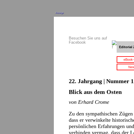
Anzeige
Besuchen Sie uns auf
Facebook
Editorial 
eBook-
New
22. Jahrgang | Nummer 15
Blick aus dem Osten
von Erhard Crome
Zu den sympathischen Zügen d
dass er verwinkelte historis
persönlichen Erfahrungen und
verbinden vermag, dass der L