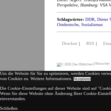
Perspektive, Hamburg: VSA Ve
Schlagwörter:
DDR
,
Dieter 
Ostdeutsche
,
Sozialismus
Drucken
|
RSS
|
Ema
|
Besuchen 
Um die Website für Sie zu optimieren, werden Cookies verw
von Cookies zu.
Weitere Informationen.
Akzeptieren
Die Cookie-Einstellungen auf dieser Website sind auf "Cookie
Wenn Sie diese Website ohne Änderung Ihrer Cookie-Einstell
einverstanden.
Schließen