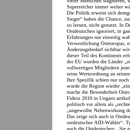
vieler Menschen stagnieren, w
Superreicher immer weiter wä
Die Politik erweist sich dem
Sieger“ haben die Chance, au
zu lernen, nicht genutzt. In 
Ostdeutschen ignoriert, in g
Erfahrungen nur einseitig wa
Verwestlichung Osteuropas, ni
Änderungsbedarf sichtbar wir
dieser Teil des Kontinents er
der EU wurden die Länder „zu
vollwertigen Mitgliedern jene
seine Werteordnung an seinen 
Ihre Spezifik schien nur noch
wurde die Region wieder „ein
mache die Besonderheit Osteu
Fidesz 2010 in Ungarn artikul
politisch vor allem als „rech
„ungewollte Nebenwirkung der
Das zeige sich auch in Ostdeu
ostdeutscher AfD-Wähler“. T
auch die Ostdeutschen: „Sie m