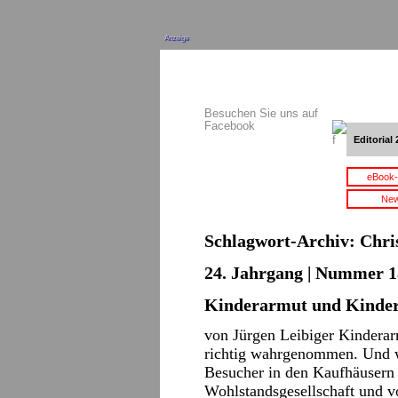
Anzeige
Besuchen Sie uns auf
Facebook
Editorial 
eBook-
New
Schlagwort-Archiv:
Chri
24. Jahrgang | Nummer 18
Kinderarmut und Kinde
von Jürgen Leibiger Kinderarm
richtig wahrgenommen. Und w
Besucher in den Kaufhäusern 
Wohlstandsgesellschaft und 