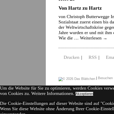
Von Hartz zu Hartz
von Christoph Butterwegge In
Sozialstaat zuerst einen bis
der Weltwirtschaftskrise gege
Jahre wurden er und mit ihm d
Wie die …
Weiterlesen
→
Drucken
|
RSS
|
Ema
|
Besuchen 
Um die Website für Sie zu optimieren, werden Cookies verw
von Cookies zu.
Weitere Informationen.
Akzeptieren
Die Cookie-Einstellungen auf dieser Website sind auf "Cookie
Wenn Sie diese Website ohne Änderung Ihrer Cookie-Einstell