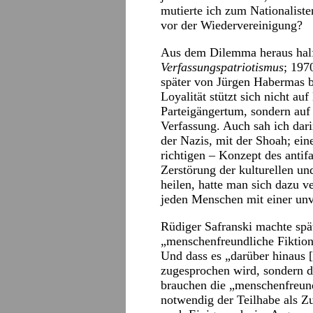
mutierte ich zum Nationaliste
vor der Wiedervereinigung?
Aus dem Dilemma heraus half
Verfassungspatriotismus
; 197
später von Jürgen Habermas b
Loyalität stützt sich nicht a
Parteigängertum, sondern auf
Verfassung. Auch sah ich dar
der Nazis, mit der Shoah; ei
richtigen – Konzept des antifa
Zerstörung der kulturellen un
heilen, hatte man sich dazu v
jeden Menschen mit einer unv
Rüdiger Safranski machte spät
„menschenfreundliche Fiktion
Und dass es „darüber hinaus 
zugesprochen wird, sondern d
brauchen die „menschenfreund
notwendig der Teilhabe als Z