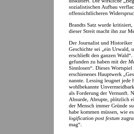
diskutiert. Die wirkliche „Be
sozialistischen Aufbau verfl
offensichtlicheren Widerspruc
Brandts Satz wurde kritisiert
dieser Streit macht ihn zur Me
Der Journalist und Historike
Geschichte sei „ein Urwald, u
erschließt den ganzen Wald“.
gefunden zu haben mit der
Me
Sinnlosen“. Dieses Wortspiel
erschienenes Hauptwerk „Ges
nannte. Lessing leugnet jede 
wohlbekannte Unvermeidbarke
als Forderung der Vernunft. 
Absurde, Abrupte, plötzlich 
der Mensch immer Gründe suc
habe kommen müssen, wie es e
logification post festum
zugru
mag“.