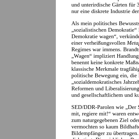
und unterirdische Gärten für 
nur eine diskrete Industrie de
Als mein politisches Bewussts
„sozialistischen Demokratie“
Demokratie wagen“, verkündet
einer verheißungsvollen
Meta
Regimes war immens. Brandts
„Wagen“ impliziert Handlung,
benennt keine konkrete Maßna
klassische Merkmale tragfähig
politische Bewegung ein, die 
„sozialdemokratisches Jahrze
Reformen und Liberalisierung,
und gesellschaftlichem und k
SED/DDR-Parolen wie „Der So
mit, regiere mit!“ waren entw
zum naturgegebenen Ziel oder 
vermochten so kaum Bildhaft
Bildempfänger zu übertragen.