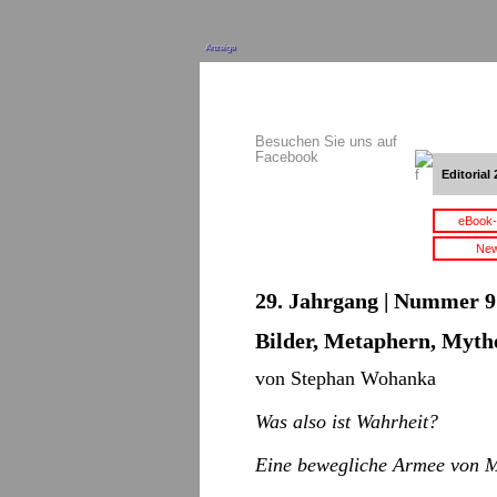
Anzeige
Besuchen Sie uns auf
Facebook
Editorial 
eBook-
New
29. Jahrgang | Nummer 9 
Bilder, Metaphern, Myth
von Stephan Wohanka
Was also ist Wahrheit?
Eine bewegliche Armee von 