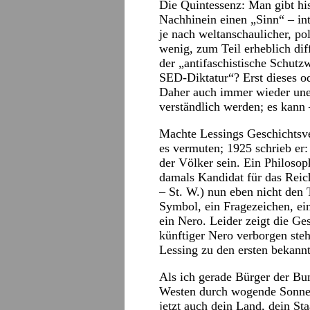
Die Quintessenz: Man gibt hi
Nachhinein einen „Sinn“ – int
je nach weltanschaulicher, po
wenig, zum Teil erheblich dif
der „antifaschistische Schutz
SED-Diktatur“? Erst dieses od
Daher auch immer wieder unend
verständlich werden; es kann –
Machte Lessings Geschichtsver
es vermuten; 1925 schrieb er:
der Völker sein. Ein Philoso
damals Kandidat für das Reic
– St. W.) nun eben nicht den 
Symbol, ein Fragezeichen, ei
ein Nero. Leider zeigt die Ge
künftiger Nero verborgen ste
Lessing zu den ersten bekann
Als ich gerade Bürger der Bu
Westen durch wogende Sonnenb
jetzt auch dein Land, dein S