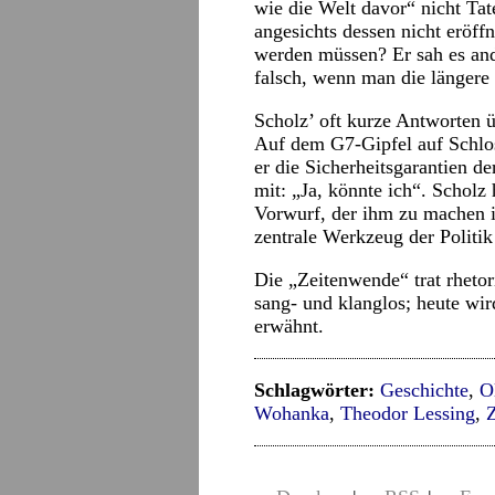
wie die Welt davor“ nicht Ta
angesichts dessen nicht eröff
werden müssen? Er sah es and
falsch, wenn man die längere
Scholz’ oft kurze Antworten ü
Auf dem G7-Gipfel auf Schlos
er die Sicherheitsgarantien d
mit: „Ja, könnte ich“. Scholz 
Vorwurf, der ihm zu machen i
zentrale Werkzeug der Politik 
Die „Zeitenwende“ trat rheto
sang- und klanglos; heute wi
erwähnt.
Schlagwörter:
Geschichte
,
O
Wohanka
,
Theodor Lessing
,