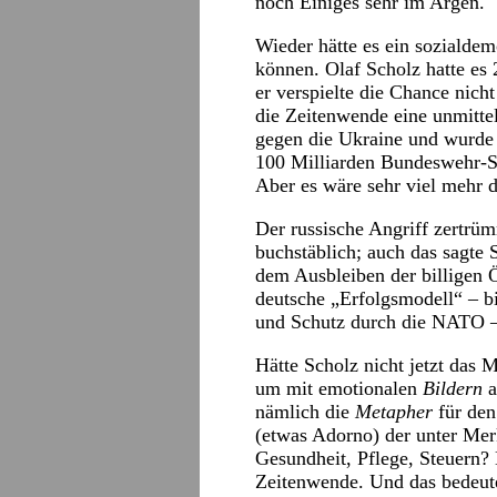
noch Einiges sehr im Argen.
Wieder hätte es ein sozialde
können. Olaf Scholz hatte es
er verspielte die Chance nicht
die Zeitenwende eine unmittel
gegen die Ukraine und wurde s
100 Milliarden Bundeswehr-S
Aber es wäre sehr viel mehr
Der russische Angriff zertrü
buchstäblich; auch das sagte 
dem Ausbleiben der billigen 
deutsche „Erfolgsmodell“ – bi
und Schutz durch die NATO –
Hätte Scholz nicht jetzt das
um mit emotionalen
Bildern
a
nämlich die
Metapher
für den
(etwas Adorno) der unter Mer
Gesundheit, Pflege, Steuern? 
Zeitenwende. Und das bedeute