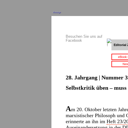
Anzeige
Besuchen Sie uns auf
Facebook
Editorial 
eBook-
New
28. Jahrgang | Nummer 3 
Selbstkritik üben – muss 
A
m 20. Oktober letzten Jahre
marxistischer Philosoph und G
erinnerte an ihn im
Heft 23/2
Auseinandersetzung in der DD