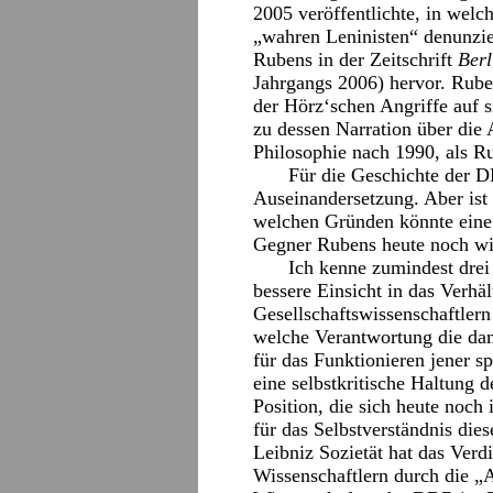
2005 veröffentlichte, in welc
„wahren Leninisten“ denunzier
Rubens in der Zeitschrift
Berl
Jahrgangs 2006) hervor. Rube
der Hörz‘schen Angriffe auf s
zu dessen Narration über die 
Philosophie nach 1990, als R
Für die Geschichte der D
Auseinandersetzung. Aber ist 
welchen Gründen könnte eine 
Gegner Rubens heute noch wi
Ich kenne zumindest drei
bessere Einsicht in das Verhä
Gesellschaftswissenschaftler
welche Verantwortung die da
für das Funktionieren jener s
eine selbstkritische Haltung 
Position, die sich heute noch 
für das Selbstverständnis die
Leibniz Sozietät hat das Ve
Wissenschaftlern durch die 