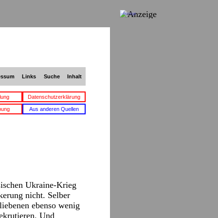
Anzeige
essum
Links
Suche
Inhalt
lung
Datenschutzerklärung
bung
Aus anderen Quellen
sischen Ukraine-Krieg
erung nicht. Selber
bliebenen ebenso wenig
ekrutieren. Und