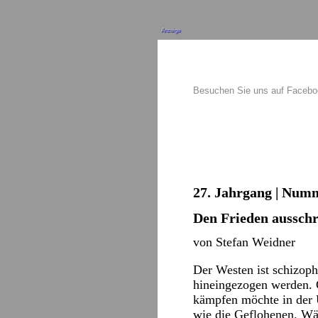
Anzeige
Besuchen Sie uns auf Faceb
27. Jahrgang | Numme
Den Frieden aussch
von Stefan Weidner
Der Westen ist schizoph
hineingezogen werden. 
kämpfen möchte in der 
wie die Geflohenen. Wär