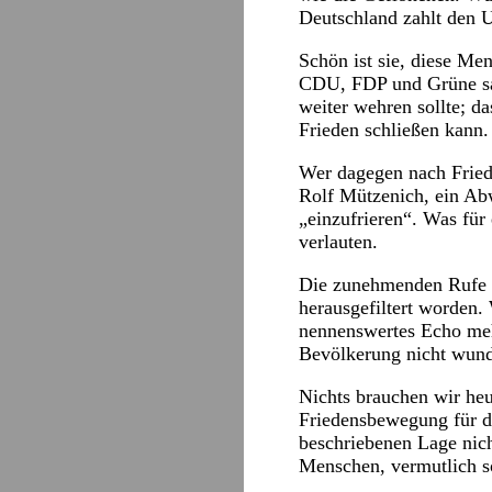
Deutschland zahlt den U
Schön ist sie, diese Me
CDU, FDP und Grüne sage
weiter wehren sollte; d
Frieden schließen kann.
Wer dagegen nach Frieden
Rolf Mützenich, ein Abw
„einzufrieren“. Was für
verlauten.
Die zunehmenden Rufe n
herausgefiltert worden.
nennenswertes Echo meh
Bevölkerung nicht wund
Nichts brauchen wir heut
Friedensbewegung für di
beschriebenen Lage nich
Menschen, vermutlich s