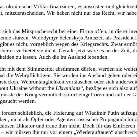
s ukrainische Militär finanzieren, es ausrüsten und gleichzeiti
ht, mitzuentscheiden. Wir haben nicht nur das Recht, wir haben
t sich das Mitspracherecht bei einer Firma offen, in die er inv
ende stürzen. Wolodymyr Selenskyjs Amtszeit als Präsident 
ibt es nicht, vorgeblich wegen des Kriegsrechts. Zwar ermög
er es verbietet sie nicht. Gerade jetzt wäre es an der Zeit, d
cheiden zu lassen. Auch die im Ausland lebenden.
cht mit dem Stimmzettel abstimmen dürfen, werden sie weite
 die Wehrpflichtigen. Sie werden ins Ausland gehen oder ein
stecken, Wehruntauglichkeit vortäuschen oder sich anderweit
bout Ukraine without the
Ukrainians
“, bezöge es sich also au
 müsste der Krieg vermutlich sofort eingefroren und auf der 
gesucht werden.
ordert schließlich, die Fixierung auf Wladimir Putin aufzug
ben, nicht als Opfer oder Agenten russischer Propaganda hinz
htslosen Diktator und traue ihm nicht. Doch für das Einfriere
“ − wir müssen ihn nur vor einem „Wiederauftauen“ abschreck