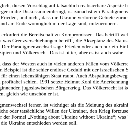
glich, diesen Vorschlag auf tatsächlich realisierbare Aspekte
rger in die Diskussion einbringt, ist zunächst ein Paradigmen
r Frieden, und nicht, dass die Ukraine verlorene Gebiete zurü
 und am Ende womöglich in der Lage sind, mitzuerobern.
rfordert die Bereitschaft zu Kompromissen. Das betrifft wel
wa was Grenzverschiebungen betrifft, die Akzeptanz des Statu
. Der Paradigmenwechsel sagt: Frieden oder auch nur ein Einfr
zipien und Völkerrecht. Das ist bitter, aber es ist auch wahr.
n, dass der Westen auch in vielen anderen Fällen vom Völkerr
n Beispiel ist die schier endlose Geduld mit der israelischen 
 für einen lebensfähigen Staat raubt. Auch Abspaltungsbewe
m profitabel schien. 1991 setzte Helmut Kohl die Anerkennun
eginnenden jugoslawischen Bürgerkrieg. Das Völkerrecht ist 
, gleich wie unschön er ist.
igmenwechsel ferner, ist wichtiger als die Meinung des ukrain
liche oder tatsächliche Willen der Ukrainer, den Krieg fortzu
ter der Formel „Nothing about Ukraine without Ukraine“; was 
 die Ukraine entschieden werden soll.