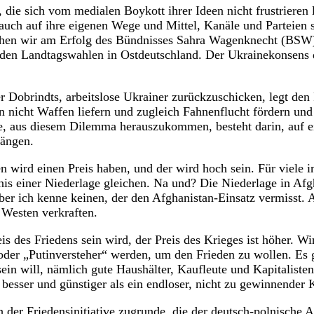
die sich vom medialen Boykott ihrer Ideen nicht frustrieren 
 auch auf ihre eigenen Wege und Mittel, Kanäle und Parteien 
sehen wir am Erfolg des Bündnisses Sahra Wagenknecht (BSW
 den Landtagswahlen in Ostdeutschland. Der Ukrainekonsens
 Dobrindts, arbeitslose Ukrainer zurückzuschicken, legt den
nicht Waffen liefern und zugleich Fahnenflucht fördern und 
 aus diesem Dilemma herauszukommen, besteht darin, auf ei
ängen.
n wird einen Preis haben, und der wird hoch sein. Für viele 
is einer Niederlage gleichen. Na und? Die Niederlage in Afg
ber ich kenne keinen, der den Afghanistan-Einsatz vermisst. 
 Westen verkraften.
s des Friedens sein wird, der Preis des Krieges ist höher. W
 oder „Putinversteher“ werden, um den Frieden zu wollen. Es 
ein will, nämlich gute Haushälter, Kaufleute und Kapitalisten
t besser und günstiger als ein endloser, nicht zu gewinnender 
h der Friedensinitiative zugrunde, die der deutsch-polnische 