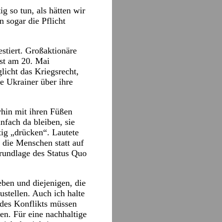
g so tun, als hätten wir
 sogar die Pflicht
estiert. Großaktionäre
ist am 20. Mai
licht das Kriegsrecht,
ie Ukrainer über ihre
rhin mit ihren Füßen
fach da bleiben, sie
ig „drücken“. Lautete
f die Menschen statt auf
Grundlage des Status Quo
eben und diejenigen, die
ustellen. Auch ich halte
n des Konflikts müssen
en. Für eine nachhaltige