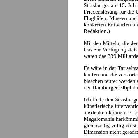
Strasburger am 15. Juli 
Friedenslösung für die 
Flughäfen, Museen und 
konkreten Entwürfen unt
Redaktion.)
Mit den Mitteln, die de
Das zur Verfügung stehe
waren das 339 Milliard
Es wäre in der Tat selt
kaufen und die zerstört
bisschen teurer werden 
der Hamburger Elbphilh
Ich finde den Strasburge
künstlerische Interventi
ausdenken können. Er is
Megalomanie herkömmlic
gleichzeitig völlig ern
Dimension nicht geradezu