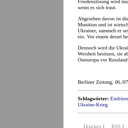
Friedenslösung wird man
wenn es sich traut.
Abgesehen davon ist die
Munition und ist wirts
Ukrainer, sammelt er s
ein. Vor einem derart h
Dennoch wird die Ukrain
Weisheit besitzen, sie 
Osteuropa vor Russland 
Berliner Zeitung
, 06./0
Schlagwörter:
Einfrier
Ukraine-Krieg
Drucken
|
RSS
|