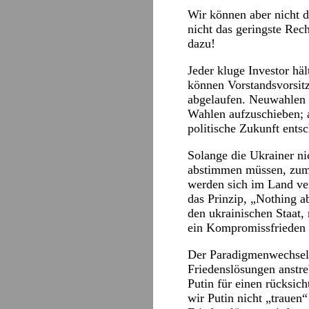
Wir können aber nicht da
nicht das geringste Rec
dazu!
Jeder kluge Investor häl
können Vorstandsvorsitz
abgelaufen. Neuwahlen g
Wahlen aufzuschieben; ab
politische Zukunft ents
Solange die Ukrainer ni
abstimmen müssen, zumal
werden sich im Land ver
das Prinzip, „Nothing a
den ukrainischen Staat,
ein Kompromissfrieden 
Der Paradigmenwechsel f
Friedenslösungen anstre
Putin für einen rücksic
wir Putin nicht „trauen