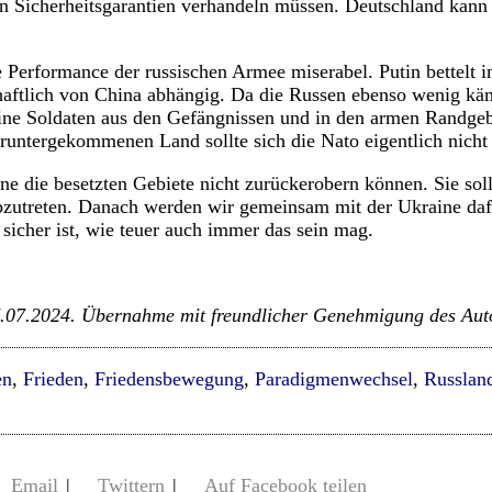
 Sicherheitsgarantien verhandeln müssen. Deutschland kann 
 Performance der russischen Armee miserabel. Putin bettelt 
chaftlich von China abhängig. Da die Russen ebenso wenig kä
eine Soldaten aus den Gefängnissen und in den armen Randgeb
eruntergekommenen Land sollte sich die Nato eigentlich nicht
e die besetzten Gebiete nicht zurückerobern können. Sie sol
abzutreten. Danach werden wir gemeinsam mit der Ukraine da
sicher ist, wie teuer auch immer das sein mag.
7.07.2024. Übernahme mit freundlicher Genehmigung des Aut
en
,
Frieden
,
Friedensbewegung
,
Paradigmenwechsel
,
Russlan
Email
|
Twittern
|
Auf Facebook teilen