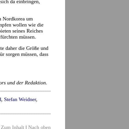
sich da einbringen,
in Nordkorea um
mpfen wollen wie die
ieten seines Reiches
 fürchten müssen.
lte daher die Größe und
für sorgen müssen, dass
ors und der Redaktion.
d
,
Stefan Weidner
,
Zum Inhalt
|
Nach oben