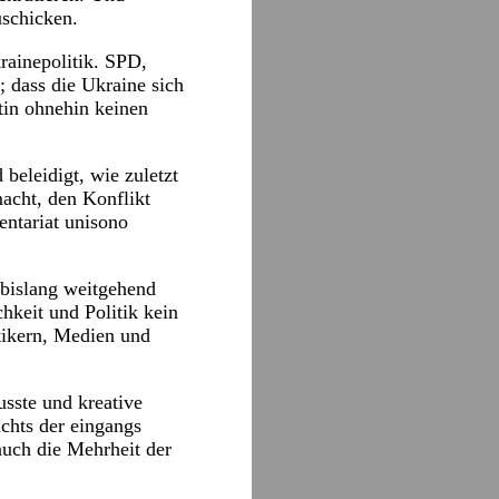
uschicken.
rainepolitik. SPD,
 dass die Ukraine sich
tin ohnehin keinen
 beleidigt, wie zuletzt
acht, den Konflikt
entariat unisono
 bislang weitgehend
hkeit und Politik kein
tikern, Medien und
usste und kreative
chts der eingangs
auch die Mehrheit der