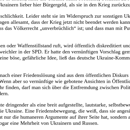
krainern lieber hier Bürgergeld, als sie in den Krieg zurückz
nschlichkeit. Leider steht sie im Widerspruch zur sonstigen Uk
n allesamt, dass der Krieg jetzt nicht beendet werden kann;
ass das Völkerrecht „unverbrüchlich“ ist; und dass man mit Pu
 oder Waffenstillstand ruft, wird öffentlich diskreditiert und
eichler in der SPD. Er hatte den vernünftigen Vorschlag gem
 eine böse, gefährliche Idee, ließ das deutsche Ukraine-Komm
ach einer Friedenslösung sind aus dem öffentlichen Diskurs
 Wenn aber so vernünftige wie gebotene Ansichten in Öffentlic
r finden, darf man sich über die Entfremdung zwischen Poli
ern.
e dringender als eine breit aufgestellte, lautstarke, selbstbew
e Ukraine. Eine Friedensbewegung, die weiß, dass sie angesi
t nur die humaneren Argumente auf ihrer Seite hat, sondern 
ogar eine Mehrheit von Ukrainern und Russen.