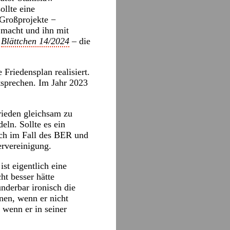
ollte eine
 Großprojekte −
 macht und ihn mit
e
Blättchen 14/2024
– die
Friedensplan realisiert.
tsprechen. Im Jahr 2023
rieden gleichsam zu
eln. Sollte es ein
auch im Fall des BER und
rvereinigung.
st eigentlich eine
ht besser hätte
nderbar ironisch die
en, wenn er nicht
 wenn er in seiner