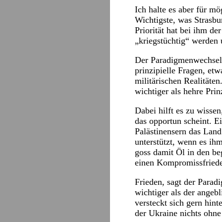
Ich halte es aber für mö
Wichtigste, was Strasbu
Priorität hat bei ihm de
„kriegstüchtig“ werden
Der Paradigmenwechsel e
prinzipielle Fragen, et
militärischen Realitäten
wichtiger als hehre Prin
Dabei hilft es zu wisse
das opportun scheint. Ei
Palästinensern das Land
unterstützt, wenn es ih
goss damit Öl in den b
einen Kompromissfrieden
Frieden, sagt der Parad
wichtiger als der angeb
versteckt sich gern hin
der Ukraine nichts ohne