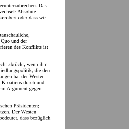
 herunterzubrechen. Das
wechsel: Absolute
ckerobert oder dass wir
tanschauliche,
s Quo und der
ieren des Konflikts ist
echt abrückt, wenn ihm
Siedlungspolitik, die den
gungen hat der Westen
g Kroatiens durch und
kein Argument gegen
ischen Präsidenten;
setzen. Der Westen
bedeutet, dass bezüglich