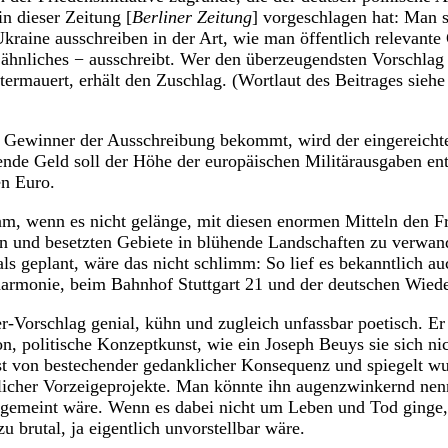
in dieser Zeitung [
Berliner Zeitung
] vorgeschlagen hat: Man s
Ukraine ausschreiben in der Art, wie man öffentlich relevante
ähnliches − ausschreibt. Wer den überzeugendsten Vorschlag
ermauert, erhält den Zuschlag. (Wortlaut des Beitrages sieh
r Gewinner der Ausschreibung bekommt, wird der eingereichte 
nde Geld soll der Höhe der europäischen Militärausgaben en
en Euro.
sam, wenn es nicht gelänge, mit diesen enormen Mitteln den F
en und besetzten Gebiete in blühende Landschaften zu verwand
als geplant, wäre das nicht schlimm: So lief es bekanntlich 
armonie, beim Bahnhof Stuttgart 21 und der deutschen Wiede
r-Vorschlag genial, kühn und zugleich unfassbar poetisch. Er i
on, politische Konzeptkunst, wie ein Joseph Beuys sie sich nic
t von bestechender gedanklicher Konsequenz und spiegelt wu
her Vorzeigeprojekte. Man könnte ihn augenzwinkernd nenn
st gemeint wäre. Wenn es dabei nicht um Leben und Tod ginge,
 brutal, ja eigentlich unvorstellbar wäre.