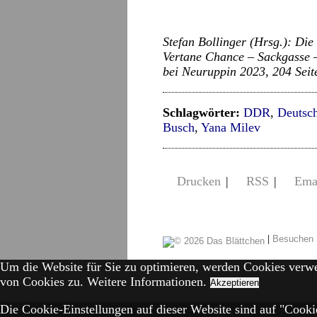
Stefan Bollinger (Hrsg.): Di
Vertane Chance – Sackgasse 
bei Neuruppin 2023, 204 Seit
Schlagwörter:
DDR
,
Deutsch
Busch
,
Yana Milev
Drucken
|
RSS
|
Ema
|
Besuchen 
Um die Website für Sie zu optimieren, werden Cookies verw
von Cookies zu.
Weitere Informationen.
Akzeptieren
Die Cookie-Einstellungen auf dieser Website sind auf "Cookie