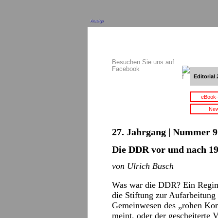
Anzeige
Besuchen Sie uns auf
Facebook
Editorial 
eBook-
New
27. Jahrgang | Nummer 9 
Die DDR vor und nach 1
von Ulrich Busch
Was war die DDR? Ein Regim
die Stiftung zur Aufarbeitung
Gemeinwesen des „rohen Kom
meint, oder der gescheiterte 