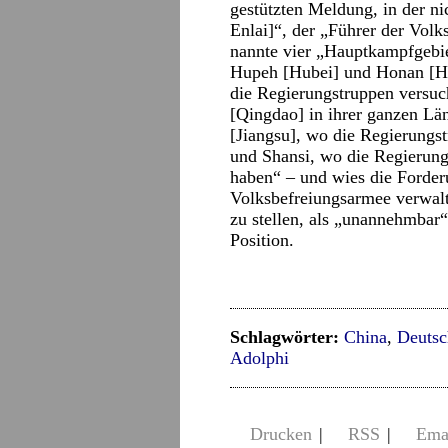
gestützten Meldung, in der n
Enlai]“, der „Führer der Volk
nannte vier „Hauptkampfgebie
Hupeh [Hubei] und Honan [He
die Regierungstruppen versuc
[Qingdao] in ihrer ganzen Lä
[Jiangsu], wo die Regierungs
und Shansi, wo die Regierung
haben“ – und wies die Forder
Volksbefreiungsarmee verwalt
zu stellen, als „unannehmbar
Position.
Schlagwörter:
China
,
Deutsc
Adolphi
Drucken
|
RSS
|
Ema