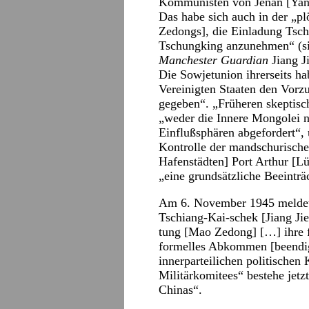
Kommunisten von Jenan [Yan’a
Das habe sich auch in der „p
Zedongs], die Einladung Tsch
Tschungking anzunehmen“ (sie
Manchester Guardian
Jiang J
Die Sowjetunion ihrerseits h
Vereinigten Staaten den Vorz
gegeben“. „Früheren skeptisc
„weder die Innere Mongolei n
Einflußsphären abgefordert“
Kontrolle der mandschurische
Hafenstädten] Port Arthur [L
„eine grundsätzliche Beeintr
Am 6. November 1945 meldet
Tschiang-Kai-schek [Jiang J
tung [Mao Zedong] […] ihre 
formelles Abkommen [beendig
innerparteilichen politischen 
Militärkomitees“ bestehe jetz
Chinas“.