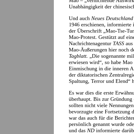
Mao – „vernichtende Auswirku
Unabhängigkeit der chinesis
Und auch
Neues Deutschland
1946 erschienen, informierte
der Überschrift „Mao-Tse-Tung
Mao-Protest. Gestützt auf ei
Nachrichtenagentur
TASS
aus 
Mao-Äußerungen hier noch deta
Tagblatt.
„Die sogenannte mil
erwiesen wird“, so habe Mao 
Einmischung in die inneren A
der diktatorischen Zentralre
Spaltung, Terror und Elend“ h
Es war dies die erste Erwä
überhaupt. Bis zur Gründung 
sollten nicht viele Nennunge
bevorzugte eine Fortsetzung d
war das auch für die Berichte
persönlich genannt wurde ode
und das
ND
informierte darüb