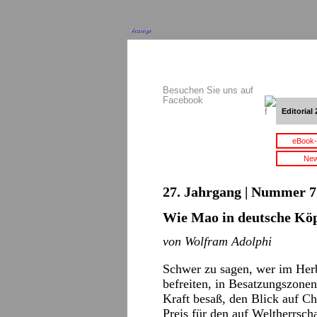
Anzeige
Besuchen Sie uns auf
Facebook
Editorial 
eBook-
New
27. Jahrgang | Nummer 7 
Wie Mao in deutsche Kö
von Wolfram Adolphi
Schwer zu sagen, wer im Her
befreiten, in Besatzungszone
Kraft besaß, den Blick auf Ch
Preis für den auf Weltherrsc