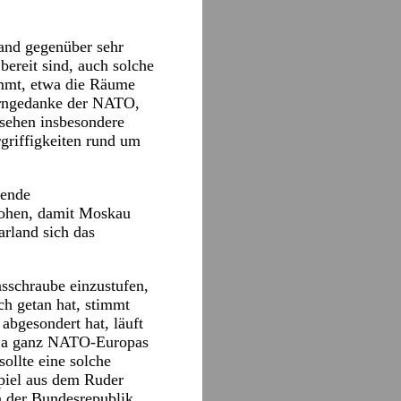
and gegenüber sehr
bereit sind, auch solche
ommt, etwa die Räume
erngedanke der NATO,
 sehen insbesondere
griffigkeiten rund um
rende
rohen, damit Moskau
arland sich das
nsschraube einzustufen,
h getan hat, stimmt
abgesondert hat, läuft
, ja ganz NATO-Europas
ollte eine solche
piel aus dem Ruder
n der Bundesrepublik