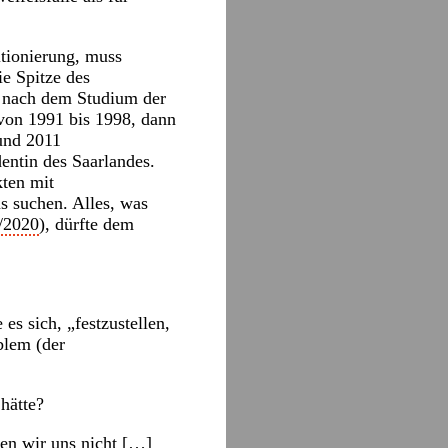
itionierung, muss
e Spitze des
: nach dem Studium der
von 1991 bis 1998, dann
und 2011
entin des Saarlandes.
ten mit
ns suchen. Alles, was
/2020
), dürfte dem
es sich, „festzustellen,
blem (der
hätte?
en wir uns nicht […]