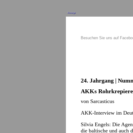
Anzeige
Besuchen Sie uns auf Faceb
24. Jahrgang | Numm
AKKs Rohrkrepiere
von Sarcasticus
AKK-Interview im
Deut
Silvia Engels:
Die Agent
die baltische und auch