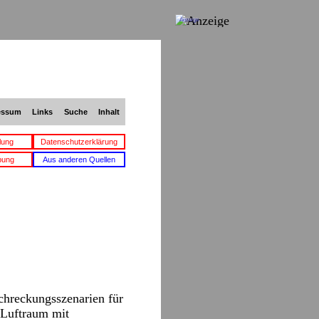
Anzeige
essum
Links
Suche
Inhalt
lung
Datenschutzerklärung
bung
Aus anderen Quellen
chreckungsszenarien für
 Luftraum mit