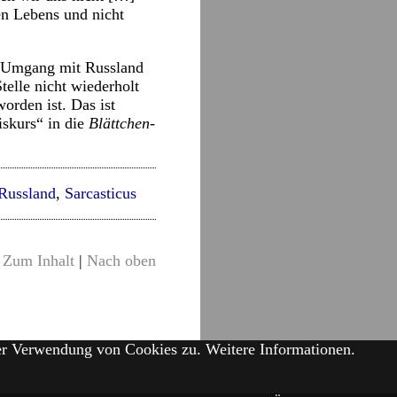
n Lebens und nicht
m Umgang mit Russland
telle nicht wiederholt
orden ist. Das ist
skurs“ in die
Blättchen
-
Russland
,
Sarcasticus
Zum Inhalt
|
Nach oben
der Verwendung von Cookies zu.
Weitere Informationen.