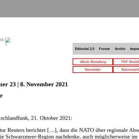
ook
Editorial 2.0
Forum
Archiv
Impr
eBook-Bestellung
PDF-Bestel
Newsletter
Bannerwer
er 23 | 8. November 2021
r
schlandfunk
, 21. Oktober 2021:
ur Reuters berichtet […], dass die NATO über regionale Abs
 die Schwarzmeer-Region nachdenke, auch möglicherweise im