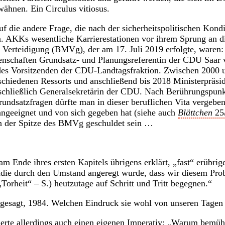
wähnen. Ein Circulus vitiosus.
f die andere Frage, die nach der sicherheitspolitischen Kond
. AKKs wesentliche Karrierestationen vor ihrem Sprung an di
 Verteidigung (BMVg), der am 17. Juli 2019 erfolgte, waren
senschaften Grundsatz- und Planungsreferentin der CDU Saar 
 des Vorsitzenden der CDU-Landtagsfraktion. Zwischen 2000 
schiedenen Ressorts und anschließend bis 2018 Ministerpräsid
schließlich Generalsekretärin der CDU. Nach Berührungspunk
Grundsatzfragen dürfte man in dieser beruflichen Vita vergebe
angeeignet und von sich gegeben hat (siehe auch
Blättchen
25
n der Spitze des BMVg geschuldet sein …
 Ende ihres ersten Kapitels übrigens erklärt, „fast“ erübrige 
tudie durch den Umstand angeregt wurde, dass wir diesem Pro
Torheit“ – S.) heutzutage auf Schritt und Tritt begegnen.“
e gesagt, 1984. Welchen Eindruck sie wohl von unseren Tagen 
ierte allerdings auch einen eigenen Imperativ: „Warum bemüh