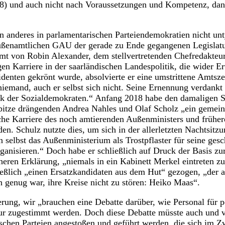
18) und auch nicht nach Voraussetzungen und Kompetenz, dan
ein anderes in parlamentarischen Parteiendemokratien nicht u
ßenamtlichen GAU der gerade zu Ende gegangenen Legislatu
 von Robin Alexander, dem stellvertretenden Chefredakteu
gen Karriere in der saarländischen Landespolitik, die wider 
denten gekrönt wurde, absolvierte er eine umstrittene Amtszeit
iemand, auch er selbst sich nicht. Seine Ernennung verdankt s
k der Sozialdemokraten.“ Anfang 2018 habe den damaligen S
Spitze drängenden Andrea Nahles und Olaf Scholz „ein gemein
sche Karriere des noch amtierenden Außenministers und frühe
n. Schulz nutzte dies, um sich in der allerletzten Nachtsitzu
 selbst das Außenministerium als Trostpflaster für seine gesc
ganisieren.“ Doch habe er schließlich auf Druck der Basis z
üheren Erklärung, „niemals in ein Kabinett Merkel eintreten z
eßlich „einen Ersatzkandidaten aus dem Hut“ gezogen, „der a
 genug war, ihre Kreise nicht zu stören: Heiko Maas“.
rung, wir „brauchen eine Debatte darüber, wie Personal für p
nur zugestimmt werden. Doch diese Debatte müsste auch und 
schen Parteien angestoßen und geführt werden, die sich im Zwe