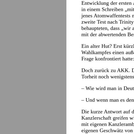
Entwicklung der erste
in einem Schreiben „mit
jenes Atomwaffentests n
zweite Test nach Trinit
behaupteten, dass „wir 
mit der abwertenden Be
Ein alter Hut? Erst kür
Wahlkampfes einen außen
Frage konfrontiert hatt
Doch zurück zu AKK. De
Torheit noch wenigstens
– Wie wird man in Deuts
– Und wenn man es denn 
Die kurze Antwort auf 
Kanzlerschaft greifen w
mit eigenen Kanzlerambi
eigenen Geschwätz von 