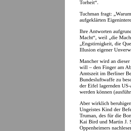
Torheit“.
Tuchman fragt: „Warum a
aufgeklärten Eigeninter
Ihre Antworten aufgrund
Macht“, weil „die Macht
„Engstirnigkeit, die Qu
Illusion eigener Unverw
Mancher wird an dieser
will – den Finger am Abz
Amtszeit im Berliner B
Bundesluftwaffe zu besc
der Eifel lagernden US
werden können (ausführ
Aber wirklich beruhigen
Ungeistes Kind der Befe
Truman, des für die Bo
Kai Bird und Martin J. 
Oppenheimers nachlesen