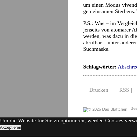
um einen Modus vivendi
gemeinsamen Sterbens.
P.S.: Was – im Verglei
jenseits von atomarer A
werden, was dazu in die
abrufbar – unter ander
Suchmaske.
Schlagwörter:
Abschre
Drucken
|
RSS
|
|
Bes
Um die Website für Sie zu optimieren, werden Cookies verw
Akzeptieren