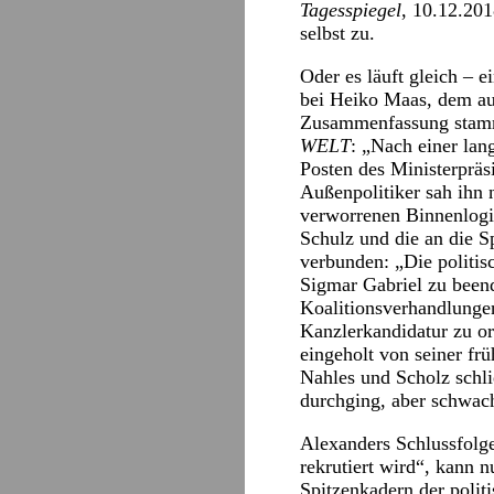
Tagesspiegel
, 10.12.20
selbst zu.
Oder es läuft gleich – 
bei Heiko Maas, dem au
Zusammenfassung stammt
WELT
: „Nach einer lan
Posten des Ministerpräsi
Außenpolitiker sah ihn n
verworrenen Binnenlogi
Schulz und die an die 
verbunden: „Die politi
Sigmar Gabriel zu beende
Koalitionsverhandlungen
Kanzlerkandidatur zu or
eingeholt von seiner fr
Nahles und Scholz schli
durchging, aber schwach
Alexanders Schlussfolge
rekrutiert wird“, kann 
Spitzenkadern der politi