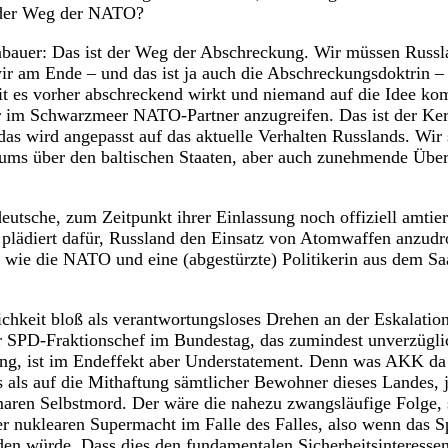
 der Weg der NATO?
bauer:
Das ist der Weg der Abschreckung. Wir müssen Russl
ir am Ende – und das ist ja auch die Abschreckungsdoktrin – 
mit es vorher abschreckend wirkt und niemand auf die Idee k
r im Schwarzmeer NATO-Partner anzugreifen. Das ist der K
das wird angepasst auf das aktuelle Verhalten Russlands. Wir
aums über den baltischen Staaten, aber auch zunehmende Über
deutsche, zum Zeitpunkt ihrer Einlassung noch offiziell amtie
n plädiert dafür, Russland den Einsatz von Atomwaffen anzud
e, wie die NATO und eine (abgestürzte) Politikerin aus dem Sa
chkeit bloß als verantwortungsloses Drehen an der Eskalatio
r SPD-Fraktionschef im Bundestag, das zumindest unverzüglic
ng, ist im Endeffekt aber Understatement. Denn was AKK da 
us als auf die Mithaftung sämtlicher Bewohner dieses Landes
maren Selbstmord. Der wäre die nahezu zwangsläufige Folge, s
r nuklearen Supermacht im Falle des Falles, also wenn das S
den würde. Dass dies den fundamentalen Sicherheitsinteresse