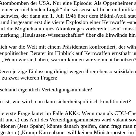
n Atombomben der USA. Nur eine Episode: Als Oppenheimer
 einer vernichtenden Logik“ die wissenschaftliche und militä
achwies, der dann am 1. Juli 1946 über dem Bikini-Atoll stat
y und insgesamt erst die vierte Explosion einer Kernwaffe –u
auf die Möglichkeit eines Atomkrieges vorbereitet sein“ müsst
merkung „Heulsusen-Wissenschaftler“ über die Einwände hi
zlich war die Welt mit einem Präsidenten konfrontiert, der wä
politischen Berater im Hinblick auf Kernwaffen ernsthaft u
e: „Wenn wir sie haben, warum können wir sie nicht benutzen
ren jetzige Einlassung drängt wegen ihrer ebenso suizidale
 zu zwei weiteren Fragen:
chland eigentlich Verteidigungsminister?
ist, wie wird man dann sicherheitspolitisch konditioniert?
die erste Frage lautet im Falle AKKs: Wenn man als CDU-Che
ill und a) das Amt des Verteidigungsministers wird vakant so
tionen (Jens Spahn) könnte danach greifen, dann fragt man 
gestern („Kramp-Karrenbauer will keinen Ministerposten im