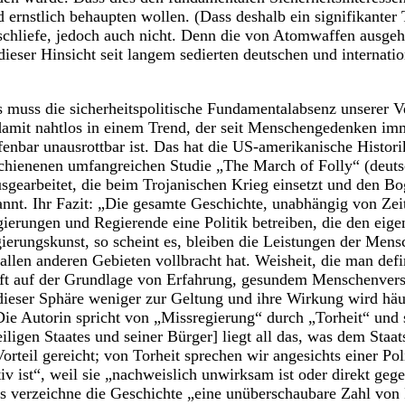
d ernstlich behaupten wollen. (Dass deshalb ein signifikanter 
 schliefe, jedoch auch nicht. Denn die von Atomwaffen ausgeh
dieser Hinsicht seit langem sedierten deutschen und internatio
 muss die sicherheitspolitische Fundamentalabsenz unserer V
amit nahtlos in einem Trend, der seit Menschengedenken im
ffenbar unausrottbar ist. Das hat die US-amerikanische Histo
rschienenen umfangreichen Studie „The March of Folly“ (deutsc
sgearbeitet, die beim Trojanischen Krieg einsetzt und den Bo
nt. Ihr Fazit: „Die gesamte Geschichte, unabhängig von Zeit
erungen und Regierende eine Politik betreiben, die den eige
gierungskunst, so scheint es, bleiben die Leistungen der Mens
 allen anderen Gebieten vollbracht hat. Weisheit, die man def
aft auf der Grundlage von Erfahrung, gesundem Menschenvers
ieser Sphäre weniger zur Geltung und ihre Wirkung wird häufi
e Autorin spricht von „Missregierung“ durch „Torheit“ und st
iligen Staates und seiner Bürger] liegt all das, was dem Staa
teil gereicht; von Torheit sprechen wir angesichts einer Poli
v ist“, weil sie „nachweislich unwirksam ist oder direkt gege
us verzeichne die Geschichte „eine unüberschaubare Zahl von F