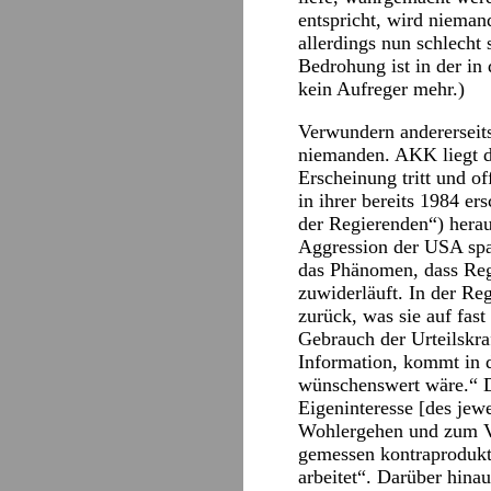
entspricht, wird nieman
allerdings nun schlecht
Bedrohung ist in der in 
kein Aufreger mehr.)
Verwundern andererseits
niemanden. AKK liegt d
Erscheinung tritt und o
in ihrer bereits 1984 e
der Regierenden“) herau
Aggression der USA span
das Phänomen, dass Regi
zuwiderläuft. In der Re
zurück, was sie auf fast
Gebrauch der Urteilskr
Information, kommt in d
wünschenswert wäre.“ Di
Eigeninteresse [des jewe
Wohlergehen und zum Vor
gemessen kontraprodukti
arbeitet“. Darüber hina