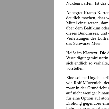
Nuklearwaffen. Ist das
Annegret Kramp-Karren
deutlich machen, dass w
Mittel einzusetzen, da
über dem Baltikum ode
dieses Bündnisses, und 
Verletzungen des Luftr
das Schwarze Meer.
Heißt im Klartext: Die 
Verteidigungsministeri
sich endlich so verhalt
vorstellen.
Eine solche Ungeheuerli
wie Rolf Mützenich, de
zwar in der Grundrichtu
auf nicht weniger hina
für eine Option auf ato
Drohung gegenüber eine
liefe, wahrgemacht wer