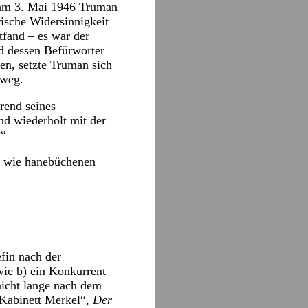
 am 3. Mai 1946 Truman
rische Widersinnigkeit
tfand – es war der
nd dessen Befürworter
en, setzte Truman sich
nweg.
hrend seines
nd wiederholt mit der
?“
n wie hanebüchenen
fin nach der
wie b) ein Konkurrent
nicht lange nach dem
 Kabinett Merkel“,
Der