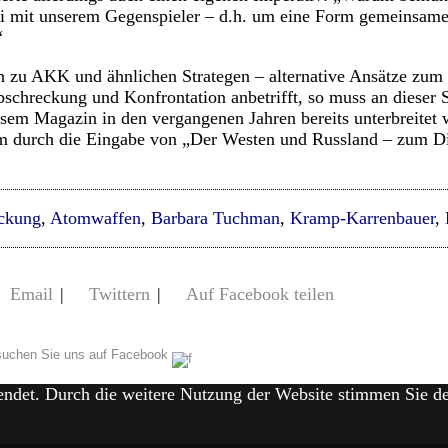
 mit unserem Gegenspieler – d.h. um eine Form gemeinsame
“
ch zu AKK und ähnlichen Strategen – alternative Ansätze zu
bschreckung und Konfrontation anbetrifft, so muss an dieser S
sem Magazin in den vergangenen Jahren bereits unterbreitet w
em durch die Eingabe von „Der Westen und Russland – zum Di
ckung
,
Atomwaffen
,
Barbara Tuchman
,
Kramp-Karrenbauer
,
Email
|
Twittern
|
Auf Facebook teilen
uchen Sie uns auf Facebook
endet. Durch die weitere Nutzung der Website stimmen Sie 