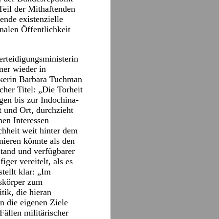
Teil der Mithaftenden
ende existenzielle
nalen Öffentlichkeit
erteidigungsministerin
mer wieder in
rikerin Barbara Tuchman
her Titel: „Die Torheit
gen bis zur Indochina-
 und Ort, durchzieht
nen Interessen
chheit weit hinter dem
inieren könnte als den
tand und verfügbarer
ger vereitelt, als es
ellt klar: „Im
tskörper zum
tik, die hieran
n die eigenen Ziele
ällen militärischer