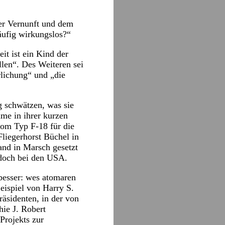
der Vernunft und dem
äufig wirkungslos?“
it ist ein Kind der
llen“. Des Weiteren sei
rlichung“ und „die
 schwätzen, was sie
ame in ihrer kurzen
vom Typ F-18 für die
Fliegerhorst Büchel in
nd in Marsch gesetzt
jedoch bei den USA.
besser: wes atomaren
eispiel von Harry S.
äsidenten, in der von
hie J. Robert
Projekts zur