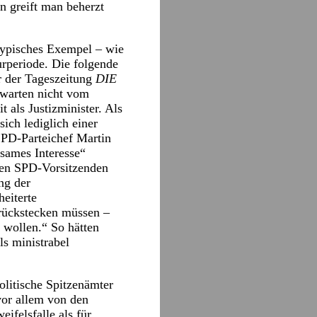
n greift man beherzt
ntypisches Exempel – wie
rperiode. Die folgende
r der Tageszeitung
DIE
Erwarten nicht vom
 als Justizminister. Als
ich lediglich einer
PD-Parteichef Martin
sames Interesse“
ren SPD-Vorsitzenden
ng der
heiterte
urückstecken müssen –
u wollen.“ So hätten
ls ministrabel
olitische Spitzenämter
vor allem von den
ifelsfalle als für