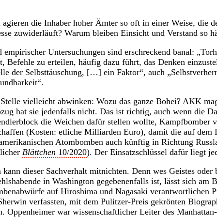
gieren die Inhaber hoher Ämter so oft in einer Weise, die 
esse zuwiderläuft? Warum bleiben Einsicht und Verstand so h
 empirischer Untersuchungen sind erschreckend banal: „Torhe
, Befehle zu erteilen, häufig dazu führt, das Denken einzuste
elle der Selbsttäuschung, […] ein Faktor“, auch „Selbstverher
undbarkeit“.
 Stelle vielleicht abwinken: Wozu das ganze Bohei? AKK mag
ug hat sie jedenfalls nicht. Das ist richtig, auch wenn die D
endlerblock die Weichen dafür stellen wollte, Kampfbomber 
haffen (Kosten: etliche Milliarden Euro), damit die auf dem 
-amerikanischen Atombomben auch künftig in Richtung Russla
licher
Blättchen
10/2020
). Der Einsatzschlüssel dafür liegt 
 kann dieser Sachverhalt mitnichten. Denn wes Geistes oder 
hlshabende in Washington gegebenenfalls ist, lässt sich am B
mbenabwürfe auf Hiroshima und Nagasaki verantwortlichen Pr
Sherwin verfassten, mit dem Pulitzer-Preis gekrönten Biograp
. Oppenheimer war wissenschaftlicher Leiter des Manhattan-