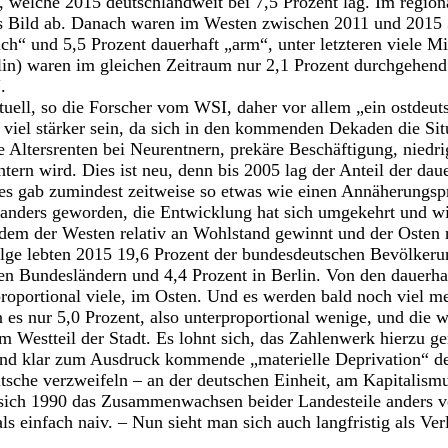
 welche 2015 deutschlandweit bei 7,5 Prozent lag. Im region
res Bild ab. Danach waren im Westen zwischen 2011 und 2015 
ich“ und 5,5 Prozent dauerhaft „arm“, unter letzteren viele M
in) waren im gleichen Zeitraum nur 2,1 Prozent durchgehend 
.
tuell, so die Forscher vom WSI, daher vor allem „ein ostde
h viel stärker sein, da sich in den kommenden Dekaden die Sit
e Altersrenten bei Neurentnern, prekäre Beschäftigung, niedr
htern wird. Dies ist neu, denn bis 2005 lag der Anteil der d
es gab zumindest zeitweise so etwas wie einen Annäherungsp
nders geworden, die Entwicklung hat sich umgekehrt und wir
dem der Westen relativ an Wohlstand gewinnt und der Osten re
ge lebten 2015 19,6 Prozent der bundesdeutschen Bevölkeru
en Bundesländern und 4,4 Prozent in Berlin. Von den dauerha
proportional viele, im Osten. Und es werden bald noch viel m
es nur 5,0 Prozent, also unterproportional wenige, und die 
m Westteil der Stadt. Es lohnt sich, das Zahlenwerk hierzu ge
und klar zum Ausdruck kommende „materielle Deprivation“ de
tsche verzweifeln – an der deutschen Einheit, am Kapitalism
 sich 1990 das Zusammenwachsen beider Landesteile anders vo
s einfach naiv. – Nun sieht man sich auch langfristig als Verl