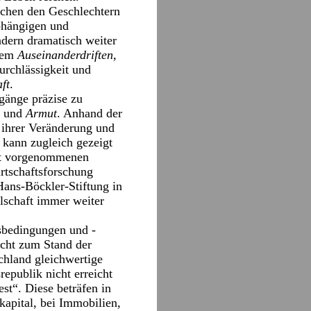
ischen den Geschlechtern
bhängigen und
dern dramatisch weiter
hrem
Auseinanderdriften
,
urchlässigkeit und
ft
.
gänge präzise zu
und
Armut
. Anhand der
 ihrer Veränderung und
d kann zugleich gezeigt
eit vorgenommenen
rtschaftsforschung
Hans-Böckler-Stiftung in
lschaft immer weiter
nsbedingungen und -
icht zum Stand der
schland gleichwertige
epublik nicht erreicht
st“. Diese beträfen in
kapital, bei Immobilien,