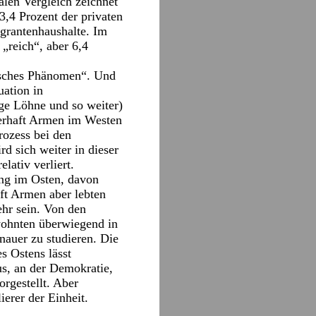
alen Vergleich zeichnet
3,4 Prozent der privaten
igrantenhaushalte. Im
„reich“, aber 6,4
utsches Phänomen“. Und
uation in
ige Löhne und so weiter)
auerhaft Armen im Westen
rozess bei den
d sich weiter in dieser
lativ verliert.
ng im Osten, davon
ft Armen aber lebten
ehr sein. Von den
wohnten überwiegend in
nauer zu studieren. Die
s Ostens lässt
us, an der Demokratie,
rgestellt. Aber
ierer der Einheit.