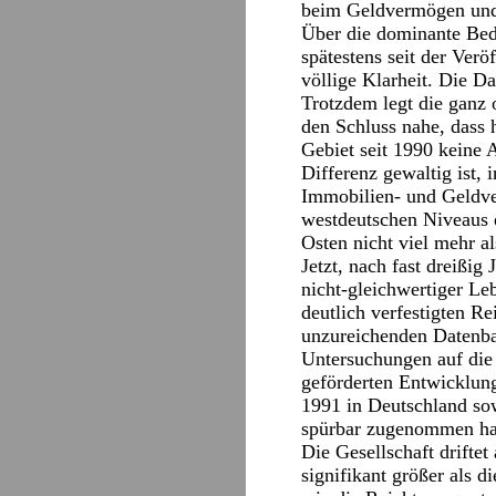
beim Geldvermögen un
Über die dominante Bed
spätestens seit der Ver
völlige Klarheit. Die D
Trotzdem legt die ganz 
den Schluss nahe, dass 
Gebiet seit 1990 keine 
Differenz gewaltig ist,
Immobilien- und Geldve
westdeutschen Niveaus 
Osten nicht viel mehr al
Jetzt, nach fast dreißig
nicht-gleichwertiger Le
deutlich verfestigten R
unzureichenden Datenba
Untersuchungen auf die
geförderten Entwicklun
1991 in Deutschland so
spürbar zugenommen ha
Die Gesellschaft drifte
signifikant größer als 