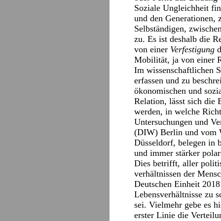
Soziale Ungleichheit fin
und den Generationen, 
Selbständigen, zwische
zu. Es ist deshalb die 
von einer
Verfestigung
d
Mobilität, ja von eine
Im wissenschaftlichen S
erfassen und zu beschre
ökonomischen und sozia
Relation, lässt sich di
werden, in welche Richt
Untersuchungen und Ver
(DIW) Berlin und vom Wi
Düsseldorf, belegen in 
und immer stärker polari
Dies betrifft, aller po
verhältnissen der Mensc
Deutschen Einheit 2018 
Lebensverhältnisse zu s
sei. Vielmehr gebe es h
erster Linie die Verteil