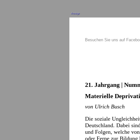
Anzeige
Besuchen Sie uns auf Faceb
21. Jahrgang | Numm
Materielle Deprivat
von Ulrich Busch
Die soziale Ungleichhei
Deutschland. Dabei sind
und Folgen, welche von
oder Ferne zur Bildung b