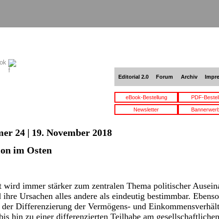
ook
Editorial 2.0
Forum
Archiv
Impr
eBook-Bestellung
PDF-Bestel
Newsletter
Bannerwer
er 24 | 19. November 2018
ion im Osten
t wird immer stärker zum zentralen Thema politischer Ausein
 ihre Ursachen alles andere als eindeutig bestimmbar. Ebens
 der Differenzierung der Vermögens- und Einkommensverhält
is hin zu einer differenzierten Teilhabe am gesellschaftliche