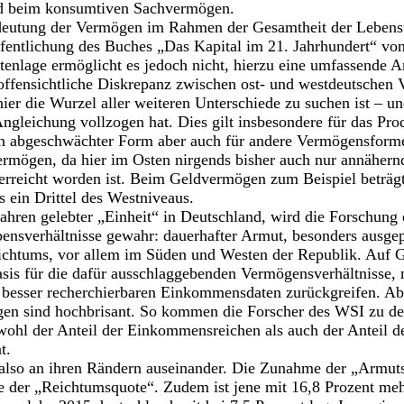
d beim konsumtiven Sachvermögen.
eutung der Vermögen im Rahmen der Gesamtheit der Lebensve
öffentlichung des Buches „Das Kapital im 21. Jahrhundert“ v
atenlage ermöglicht es jedoch nicht, hierzu eine umfassende
offensichtliche Diskrepanz zwischen ost- und westdeutschen
hier die Wurzel aller weiteren Unterschiede zu suchen ist – u
Angleichung vollzogen hat. Dies gilt insbesondere für das Pr
 in abgeschwächter Form aber auch für andere Vermögensformen
rmögen, da hier im Osten nirgends bisher auch nur annähernd
erreicht worden ist. Beim Geldvermögen zum Beispiel beträgt
s ein Drittel des Westniveaus.
 Jahren gelebter „Einheit“ in Deutschland, wird die Forschung 
bensverhältnisse gewahr: dauerhafter Armut, besonders ausge
eichtums, vor allem im Süden und Westen der Republik. Auf 
sis für die dafür ausschlaggebenden Vermögensverhältnisse, 
 besser recherchierbaren Einkommensdaten zurückgreifen. Abe
gen sind hochbrisant. So kommen die Forscher des WSI zu dem
wohl der Anteil der Einkommensreichen als auch der Anteil
t.
t also an ihren Rändern auseinander. Die Zunahme der „Armuts
die der „Reichtumsquote“. Zudem ist jene mit 16,8 Prozent meh