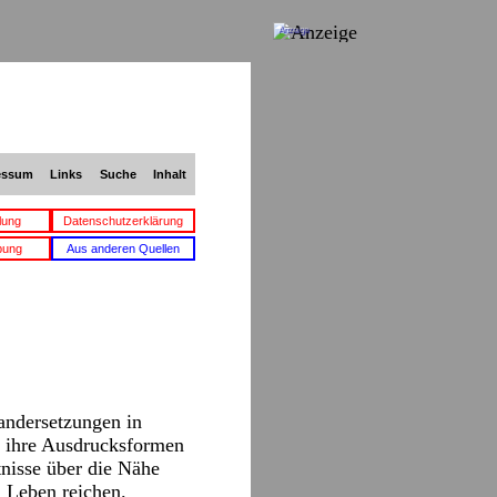
Anzeige
essum
Links
Suche
Inhalt
lung
Datenschutzerklärung
bung
Aus anderen Quellen
andersetzungen in
o ihre Ausdrucksformen
nisse über die Nähe
n Leben reichen.