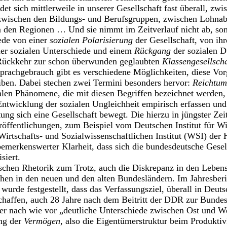
det sich mittlerweile in unserer Gesellschaft fast überall, zw
zwischen den Bildungs- und Berufsgruppen, zwischen Lohna
n den Regionen … Und sie nimmt im Zeitverlauf nicht ab, son
Rede von einer
sozialen Polarisierung
der Gesellschaft, von i
er sozialen Unterschiede und einem
Rückgang
der sozialen D
r Rückkehr zur schon überwunden geglaubten
Klassengesellscha
prachgebrauch gibt es verschiedene Möglichkeiten, diese Vor
iben. Dabei stechen zwei Termini besonders hervor:
Reichtum
len Phänomene, die mit diesen Begriffen bezeichnet werden,
e Entwicklung der sozialen Ungleichheit empirisch erfassen un
ung sich eine Gesellschaft bewegt. Die hierzu in jüngster Z
öffentlichungen, zum Beispiel vom Deutschen Institut für Wi
rtschafts- und Sozialwissenschaftlichen Institut (WSI) der 
bemerkenswerter Klarheit, dass sich die bundesdeutsche Gesel
siert.
litischen Rhetorik zum Trotz, auch die Diskrepanz in den Lebe
hen in den neuen und den alten Bundesländern. Im Jahresber
wurde festgestellt, dass das Verfassungsziel, überall in Deut
chaffen, auch 28 Jahre nach dem Beitritt der DDR zur Bundesr
ier nach wie vor „deutliche Unterschiede zwischen Ost und We
ung der
Vermögen
, also die Eigentümerstruktur beim Produktiv