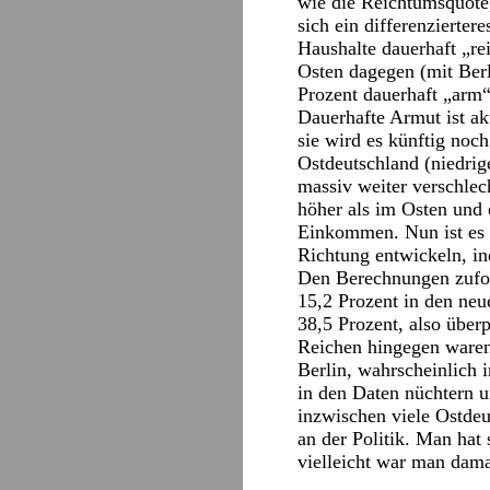
wie die Reichtumsquote,
sich ein differenzierte
Haushalte dauerhaft „re
Osten dagegen (mit Berl
Prozent dauerhaft „arm“
Dauerhafte Armut ist ak
sie wird es künftig noc
Ostdeutschland (niedrig
massiv weiter verschlec
höher als im Osten und 
Einkommen. Nun ist es a
Richtung entwickeln, in
Den Berechnungen zufol
15,2 Prozent in den neu
38,5 Prozent, also über
Reichen hingegen waren 
Berlin, wahrscheinlich i
in den Daten nüchtern 
inzwischen viele Ostdeu
an der Politik. Man hat
vielleicht war man damal