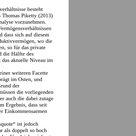
rhältnisse besteht
on Thomas Piketty (2013)
 Analyse vorzunehmen.
 Vermögensverhältnissen
nd dass sich auf diesem
oduktivvermögen, wo die
, so für das private
 die Hälfte des
 das aktuelle Niveau im
einer weiteren Facette
prägt im Osten, und
Grund der
müssen die vorliegenden
r auch die dabei zutage
 Ergebnis, dass seit
 der Einkommensarmen
quote“ ist jedoch
r als doppelt so hoch