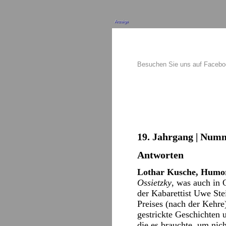
Anzeige
Besuchen Sie uns auf Faceb
19. Jahrgang | Numm
Antworten
Lothar Kusche, Humor
Ossietzky
, was auch in 
der Kabarettist Uwe Ste
Preises (nach der Kehre
gestrickte Geschichten u
die es brauchte, um nic