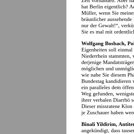
Zeit vorhanden. Aber na
hat Berlin eigentlich? 
Müller, wenn Sie meine
bräunlicher aussehende 
nur der Gewalt!“, verkü
Sie es mal mit ordentlic
Wolfgang Bosbach, Pol
Eigenheiten soll einmal
Niederrhein stammten, w
derjenige Mandatsträger
möglichen und unmöglic
wie nahe Sie diesem Ph
Bundestag kandidieren 
ein paralleles dem öffe
Weg gefunden, wenigsten
ihrer verbalen Diarrhö 
Dieser missratene Klon 
je Zuschauer haben werd
Binali Yildirim, Anti
angekündigt, dass taus