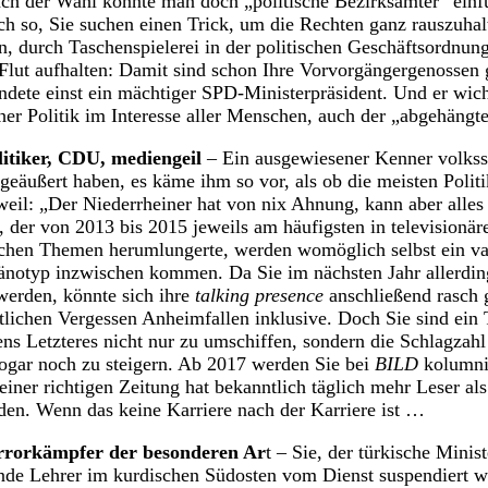
ch der Wahl könnte man doch „politische Bezirksämter“ einfüh
Ach so, Sie suchen einen Trick, um die Rechten ganz rauszuha
n, durch Taschenspielerei in der politischen Geschäftsordnu
Flut aufhalten: Damit sind schon Ihre Vorvorgängergenossen g
ndete einst ein mächtiger SPD-Ministerpräsident. Und er wich
her Politik im Interesse aller Menschen, auch der „abgehängte
itiker, CDU, mediengeil
– Ein ausgewiesener Kenner volkss
 geäußert haben, es käme ihm so vor, als ob die meisten Poli
eil: „Der Niederrheiner hat von nix Ahnung, kann aber alles e
, der von 2013 bis 2015 jeweils am häufigsten in televisionär
hen Themen herumlungerte, werden womöglich selbst ein va
änotyp inzwischen kommen. Da Sie im nächsten Jahr allerding
werden, könnte sich ihre
talking presence
anschließend rasch
ntlichen Vergessen Anheimfallen inklusive. Doch Sie sind ein 
s Letzteres nicht nur zu umschiffen, sondern die Schlagzahl
sogar noch zu steigern. Ab 2017 werden Sie bei
BILD
kolumni
einer richtigen Zeitung hat bekanntlich täglich mehr Leser al
en. Wenn das keine Karriere nach der Karriere ist …
terrorkämpfer der besonderen Ar
t – Sie, der türkische Minis
ende Lehrer im kurdischen Südosten vom Dienst suspendiert