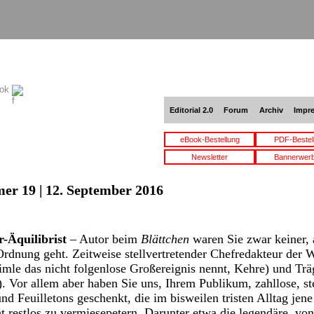
ook
Editorial 2.0
Forum
Archiv
Impr
eBook-Bestellung
PDF-Bestel
Newsletter
Bannerwer
er 19 | 12. September 2016
-Äquilibrist
– Autor beim
Blättchen
waren Sie zwar keiner, 
Ordnung geht. Zeitweise stellvertretender Chefredakteur der 
imle das nicht folgenlose Großereignis nennt, Kehre) und Trä
). Vor allem aber haben Sie uns, Ihrem Publikum, zahllose, s
nd Feuilletons geschenkt, die im bisweilen tristen Alltag jen
ht restlos zu vermiesepetern. Darunter etwa die legendäre, vo