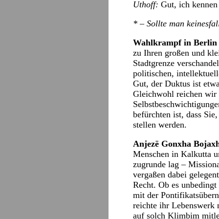
Uthoff:
Gut, ich kennen
* – Sollte man keinesfal
Wahlkrampf in Berlin
zu Ihren großen und kle
Stadtgrenze verschande
politischen, intellektu
Gut, der Duktus ist etw
Gleichwohl reichen wir 
Selbstbeschwichtigung
befürchten ist, dass Sie
stellen werden.
Anjezë Gonxha Bojaxhi
Menschen in Kalkutta u
zugrunde lag – Missionar
vergaßen dabei gelegen
Recht. Ob es unbedingt e
mit der Pontifikatsüber
reichte ihr Lebenswerk 
auf solch Klimbim mitl