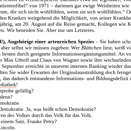
„Patientenfibel“ von 1971 – darinnen gar ewige Weisheiten wie
ute, die sich nicht wohlfühlen, wenn sie sich wohlfühlen.“ Od
den Kranken weitgehend die Möglichkeit, von seiner Krankhei
jährig, am 20. August auf die Reise gemacht, Kollegen wie K
fen. Wir beneiden Sie. Aber nur um Letzteres.
l!), Angehörige einer artenreichen Spezies
– Sie haben scho
, aber selbst wir müssen zugeben: Wer
Blättchen
liest, weiß vi
besten durch geeignete Informationsergänzungsmittel. An vo
r Max Uthoff und Claus von Wagner sowie ihre wechselnden
 September erreichte in unserem internen Ranking wieder 
llten Sie wider Erwarten der Originalausstrahlung doch ferngeb
, das dadurch entstandene Informations- und Bildungsdefizit 
diathek
!
tprobe gefällig?
 denn?
mokratie
mokratie. Ja, was heißt schon Demokratie?
en des Volkes durch das Volk für das Volk.
 einem Satz. Frauke Petry?
incoln.