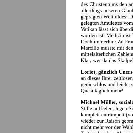
des Christentums den an
allerdings unseren Glau
geprägten Weltbildes: D
gelegten Amulettes vom
Vatikan lässt sich über
worden ist. Medizin ist
Doch immerhin: Zu Frau 
Marcilio musste mit den
mittelalterlichen Zahle
Klar, wer da das Skalpel
Loriot, gänzlich Uners
an dieses Ihrer zeitlosen
geräuschlos und leicht 
Quasi täglich mehr!
Michael Müller, sozia
Stille auffielen, legen
komplett entrümpelt (vom
wieder zur Raison gebra
nicht mehr vor der Wahl