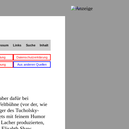
Anzeige
essum
Links
Suche
Inhalt
lung
Datenschutzerklärung
bung
Aus anderen Quellen
aber dafür bei
Weltbühne (vor der, wie
ger des Tucholsky-
tets mit feinem Humor
e Lacher produzierten,
n Elisabth Shaw