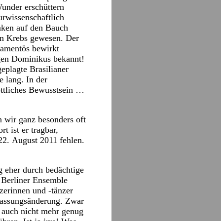
Wunder erschüttern
urwissenschaftlich
anken auf den Bauch
in Krebs gewesen. Der
ikamentös bewirkt
ligen Dominikus bekannt!
eplagte Brasilianer
 lang. In der
öttliches Bewusstsein …
n wir ganz besonders oft
t ist er tragbar,
 22. August 2011 fehlen.
 eher durch bedächtige
s Berliner Ensemble
nzerinnen und -tänzer
rfassungsänderung. Zwar
, auch nicht mehr genug