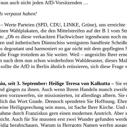
 nun auch nicht jeden AfD-Vorsitzenden …
ls verpasst haben!
– Werte Parteien (SPD, CDU, LINKE, Grüne), uns erreichte f
inen Wahlplakaten, die den Mittelstreifen auf der B 1 vom Str
ln: „Ob es diese verkackten Flachwichser irgendwann noch ma
ellen und ästhetischen Dünnschiss wenigstens handfeste Schei
as degoutant und harmoniert so gar nicht mit dem gepflegten S
die Frage trotzdem an Sie weiter. Weil – angesichts Ihrer ern
en nach dem nun schon wiederholten Wahldesaster, dieses 
, sollte die AfD in Berlin ähnlich reüssieren, sich diese Frage 
u, seit 3. September: Heilige Teresa von Kalkutta –
Sie er
nd gingen zu ihnen. Auch wenn Ihrem Handeln manch zweife
en vorzuwerfen, sie missionierten, ist allerdings albern. Sie
tlich das Wort Gnade. Dennoch spendeten Sie Hoffnung. Ehre
ine Heiligsprechung sein muss, ist Sache Ihrer Kirche. Und di
nahme durch Franziskus gern einen modernen Anstrich. Aber s
nicht. Auch für Sie mussten erst zwei Wunder gefunden werd
eidig herabschauen. Warum in Herrgotts Namen werfen ausge