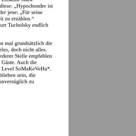
 diese: „Hypochonder ist
er jene: „Für seine
t zu erzählen.“
urt Tucholsky endlich
n mal grundsätzlich die
eles, doch nicht alles.
rderer Stelle empfehlen
 Gäste. Auch die
das Level SoMaKeVeHa*.
lieben sein, die
unverzüglich zu