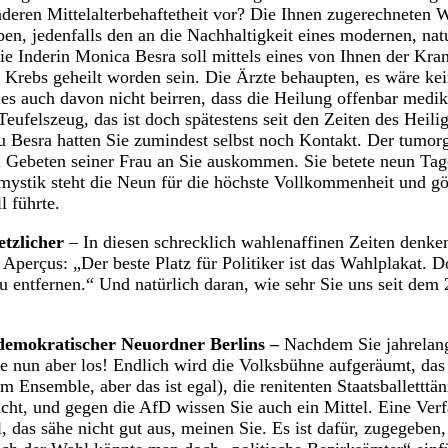
deren Mittelalterbehaftetheit vor? Die Ihnen zugerechneten 
ben, jedenfalls den an die Nachhaltigkeit eines modernen, nat
ie Inderin Monica Besra soll mittels eines von Ihnen der Kr
 Krebs geheilt worden sein. Die Ärzte behaupten, es wäre ke
dies auch davon nicht beirren, dass die Heilung offenbar med
 Teufelszeug, das ist doch spätestens seit den Zeiten des Hei
Besra hatten Sie zumindest selbst noch Kontakt. Der tumorg
 Gebeten seiner Frau an Sie auskommen. Sie betete neun Tage
nmystik steht die Neun für die höchste Vollkommenheit und g
l führte.
etzlicher
– In diesen schrecklich wahlenaffinen Zeiten denke
 Aperçus: „Der beste Platz für Politiker ist das Wahlplakat. Dor
zu entfernen.“ Und natürlich daran, wie sehr Sie uns seit dem
ldemokratischer Neuordner Berlins –
Nachdem Sie jahrelang
 Sie nun aber los! Endlich wird die Volksbühne aufgeräumt, da
 Ensemble, aber das ist egal), die renitenten Staatsballetttä
cht, und gegen die AfD wissen Sie auch ein Mittel. Eine Ve
, das sähe nicht gut aus, meinen Sie. Es ist dafür, zugegeben