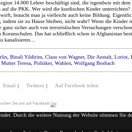
 Region 14.000 Lehrer beschäftigt sind, die irgendwie mit dem
s auf die PKK. Wer wird die kurdischen Kinder unterrichten
rft, braucht man ja vielleicht auch keine Bildung. Eigentli
r, indem sie zu Hause bleiben, nicht wahr? Wenn die Kinder n
sie ganz sicher auch von terroristischen Versuchungen verscho
in Koranschulen. Das hat schließlich schon in Afghanistan bes
u kanalisieren…
rlin
,
Binali Yildirim
,
Claus von Wagner
,
Die Anstalt
,
Loriot
,
,
Mutter Teresa
,
Politiker
,
Wahlen
,
Wolfgang Bosbach
Email
|
Twittern
|
Auf Facebook teilen
uchen Sie uns auf Facebook
endet. Durch die weitere Nutzung der Website stimmen Sie 