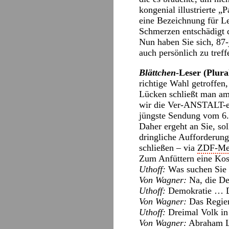
kongenial illustrierte 
eine Bezeichnung für Le
Schmerzen entschädigt 
Nun haben Sie sich, 87-
auch persönlich zu tref
Blättchen
-Leser (Plura
richtige Wahl getroffen
Lücken schließt man am 
wir die Ver-ANSTALT-e
jüngste Sendung vom 6.
Daher ergeht an Sie, so
dringliche Aufforderung
schließen – via
ZDF-Me
Zum Anfüttern eine Kos
Uthoff:
Was suchen Sie
Von Wagner:
Na, die De
Uthoff:
Demokratie … De
Von Wagner:
Das Regier
Uthoff:
Dreimal Volk in
Von Wagner:
Abraham L