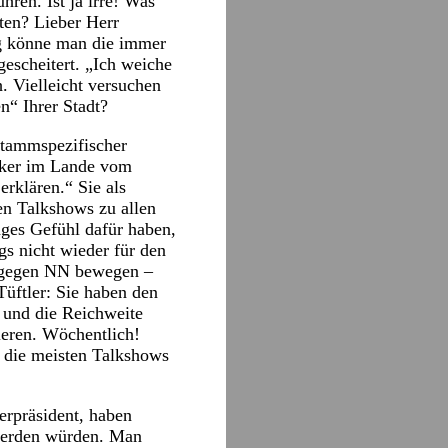
ren. Ist ja irre! Was
lten? Lieber Herr
ng könne man die immer
escheitert. „Ich weiche
. Vielleicht versuchen
n“ Ihrer Stadt?
tammspezifischer
tiker im Lande vom
rklären.“ Sie als
en Talkshows zu allen
ges Gefühl dafür haben,
s nicht wieder für den
 gegen NN bewegen –
Tüftler: Sie haben den
 und die Reichweite
eren. Wöchentlich!
s die meisten Talkshows
terpräsident, haben
 werden würden. Man