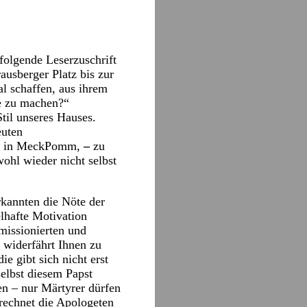
olgende Leserzuschrift
ausberger Platz bis zur
l schaffen, aus ihrem
ße zu machen?“
til unseres Hauses.
euten
Mal in MeckPomm,
–
zu
wohl wieder nicht selbst
kannten die Nöte der
lhafte Motivation
 missionierten und
 widerfährt Ihnen zu
e gibt sich nicht erst
elbst diesem Papst
en – nur Märtyrer dürfen
rechnet die Apologeten