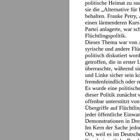
politische Heimat zu s
sie die „Alternative für
behalten. Frauke Petry
einen lärmenderen Kurs e
Partei anlagerte, war s
Flüchtlingspolitik.
Dieses Thema war von A
syrische und andere Flü
politisch diskutiert wo
getroffen, die in erster
überraschte, während si
und Linke sicher sein ko
fremdenfeindlich oder re
Es wurde eine politisch
dieser Politik zunächs
offenbar unterstützt vo
Übergriffe auf Flüchtli
jeder öffentliche Einwa
Demonstrationen in Dre
Im Kern der Sache jedoc
Ort, weil es im Deutsch