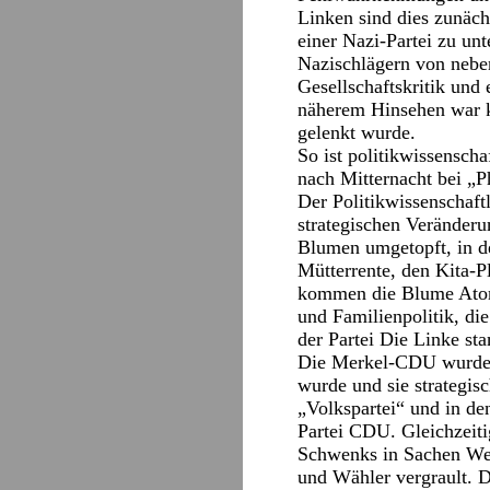
Linken sind dies zunächs
einer Nazi-Partei zu un
Nazischlägern von neben
Gesellschaftskritik und 
näherem Hinsehen war k
gelenkt wurde.
So ist politikwissensch
nach Mitternacht bei „P
Der Politikwissenschaft
strategischen Veränder
Blumen umgetopft, in de
Mütterrente, den Kita-P
kommen die Blume Atoma
und Familienpolitik, di
der Partei Die Linke sta
Die Merkel-CDU wurde s
wurde und sie strategisc
„Volkspartei“ und in de
Partei CDU. Gleichzeiti
Schwenks in Sachen Wehr
und Wähler vergrault. D