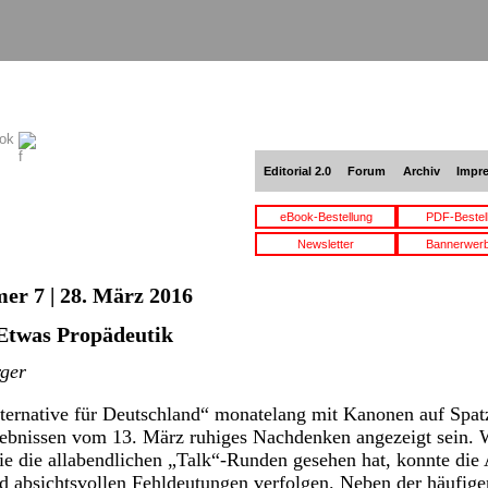
ook
Editorial 2.0
Forum
Archiv
Impr
eBook-Bestellung
PDF-Bestel
Newsletter
Bannerwer
er 7 | 28. März 2016
Etwas Propädeutik
ger
ernative für Deutschland“ monatelang mit Kanonen auf Spat
gebnissen vom 13. März ruhiges Nachdenken angezeigt sein.
e die allabendlichen „Talk“-Runden gesehen hat, konnte die
absichtsvollen Fehldeutungen verfolgen. Neben der häufige