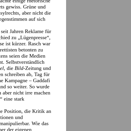
chte einige rhetorische
ets gewiss. Grüne und
ylrechts, aber nicht die
Gegenstimmen auf sich
 seit Jahren Reklame für
schied zu „Lügenpresse“,
e ist kürzer. Rasch war
ettisten betonten zu
tens seien die Medien
. Selbstverständlich
el
, die
Bild
-Zeitung und
n schreiben ab, Tag für
ine Kampagne – Gaddafi
und so weiter. So wurde
 aber nicht irre machen
“ eine stark
 Position, die Kritik an
ationen und
manipulierbar. Wie das
ber der eigenen