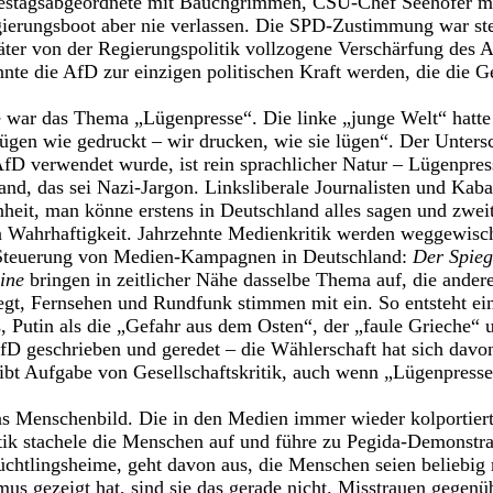
destagsabgeordnete mit Bauchgrimmen, CSU-Chef Seehofer ma
gierungsboot aber nie verlassen. Die SPD-Zustimmung war st
päter von der Regierungspolitik vollzogene Verschärfung des As
nnte die AfD zur einzigen politischen Kraft werden, die die 
e war das Thema „Lügenpresse“. Die linke „junge Welt“ hatte
lügen wie gedruckt – wir drucken, wie sie lügen“. Der Unter
fD verwendet wurde, ist rein sprachlicher Natur – Lügenpress
nd, das sei Nazi-Jargon. Linksliberale Journalisten und Kabar
heit, man könne erstens in Deutschland alles sagen und zwei
 Wahrhaftigkeit. Jahrzehnte Medienkritik werden weggewischt
he Steuerung von Medien-Kampagnen in Deutschland:
Der Spieg
ine
bringen in zeitlicher Nähe dasselbe Thema auf, die andere
egt, Fernsehen und Rundfunk stimmen mit ein. So entsteht e
s, Putin als die „Gefahr aus dem Osten“, der „faule Grieche“ 
D geschrieben und geredet – die Wählerschaft hat sich davon
eibt Aufgabe von Gesellschaftskritik, auch wenn „Lügenpresse
das Menschenbild. Die in den Medien immer wieder kolportierte
tik stachele die Menschen auf und führe zu Pegida-Demonstr
chtlingsheime, geht davon aus, die Menschen seien beliebig 
s gezeigt hat, sind sie das gerade nicht. Misstrauen gegenü