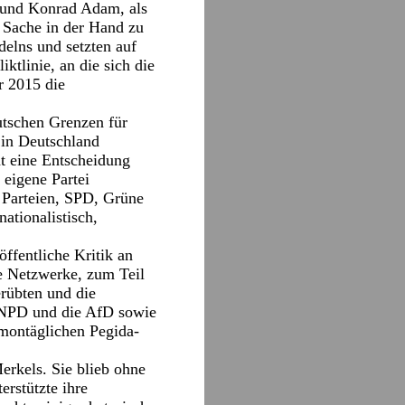
 und Konrad Adam, als
e Sache in der Hand zu
elns und setzten auf
ktlinie, an die sich die
r 2015 die
tschen Grenzen für
 in Deutschland
t eine Entscheidung
 eigene Partei
n Parteien, SPD, Grüne
nationalistisch,
öffentliche Kritik an
e Netzwerke, zum Teil
rübten und die
ie NPD und die AfD sowie
-montäglichen Pegida-
erkels. Sie blieb ohne
rstützte ihre