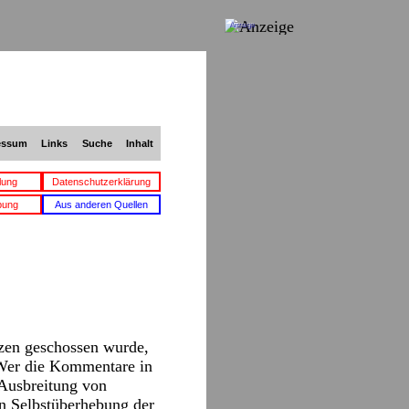
Anzeige
essum
Links
Suche
Inhalt
lung
Datenschutzerklärung
bung
Aus anderen Quellen
zen geschossen wurde,
 Wer die Kommentare in
 Ausbreitung von
n Selbstüberhebung der