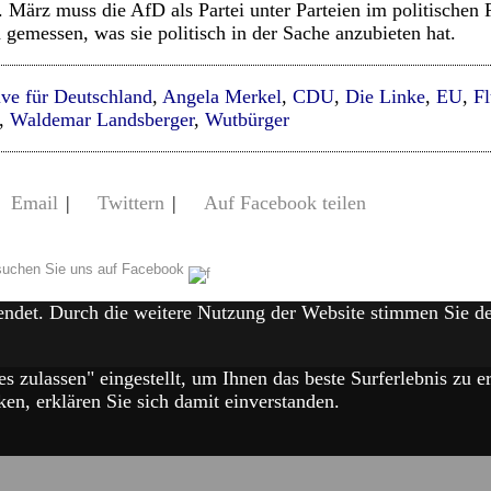
 März muss die AfD als Partei unter Parteien im politischen 
 gemessen, was sie politisch in der Sache anzubieten hat.
ive für Deutschland
,
Angela Merkel
,
CDU
,
Die Linke
,
EU
,
Fl
,
Waldemar Landsberger
,
Wutbürger
Email
|
Twittern
|
Auf Facebook teilen
uchen Sie uns auf Facebook
endet. Durch die weitere Nutzung der Website stimmen Sie 
es zulassen" eingestellt, um Ihnen das beste Surferlebnis zu
en, erklären Sie sich damit einverstanden.