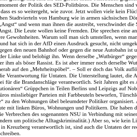
oment der Politik des SED-Politbüros. Die Menschen sind 
dass es so weitergeht, wie zuvor. Jetzt wollen viele kein Flü
ichen Stadtvierteln von Hamburg wie in armen sächsischen Dör
n „Angst“ und wenn man ihnen die austreibt, verschwindet die
Angst. Die Leute wollen keine Fremden. Die sprechen eine a
dere Gewohnheiten. Warum soll man sich umstellen, wenn man
nd hat sich in der AfD einen Ausdruck gesucht, nicht umgek
egen den neuen Bahnhof oder gegen die neue Autobahn ist 
h der Linke und belobigt ihn. Wenn derselbe „Wutbürger“ geg
t er ihm als böser Rassist. Es ist aber immer noch derselbe W
erab auf den „Mehrheitspöbel“. – Soll er doch das Volk aufl
ie Verantwortung für Untaten. Die Unterstellung lautet, die A
ei für die Brandanschläge verantwortlich. Seit Jahren gibt es
lutionären“ Grüppchen in Teilen Berlins und Leipzigs auf No
üros missliebiger Parteien mit Farbbeuteln beworfen, Türschl
e“ zu den Wohnungen übel beleumdeter Politiker organisiert.
te mit linken Büros, Wohnungen und Politikern. Die haben da
die Verbrechen des sogenannten NSU in Verbindung mit seine
dern um politische Alltagskriminalität.) Aber so, wie kein Li
r in Kreuzberg verantwortlich ist, sind auch die Untaten der 
schreiben.