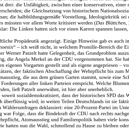
t drei: die Unfähigkeit, zwischen einer konservativen, einer 
terscheiden; die Gleichsetzung von historischem Nationalsozi
an; die halbbildungsgemäße Vorstellung, Ideologiekritik sei
es müssten vor allem Worte kritisiert werden (
Das Blättchen
,
lar: Die Linken hatten sich vor einen Karren spannen lassen
aftliche Propädeutik angezeigt. Einige Hinweise gab es auch i
hoenix“ – ich weiß nicht, in welchem Promille-Bereich die Ei
ler Werner Patzelt hatte Gelegenheit, das Grundproblem auszub
ung, die Angela Merkel an der CDU vorgenommen hat. Sie hat
n eigenen Vorgarten gestellt und als eigene angepriesen – vo
lätzen, der faktischen Abschaffung der Wehrpflicht bis zum 
usstieg, die aus dem grünen Garten stammt, sowie eine Sch
e Forderungen aller linken Parteien entspricht. Welche Blume
nden, ließ Patzelt unerwähnt, ist hier aber unerheblich.
oweit sozialdemokratisiert, dass der historischen SPD das 
h überflüssig wird; in weiten Teilen Deutschlands ist sie fakt
n Wählerumfragen deklassiert: eine 20-Prozent-Partei im Unte
g war Folge, dass die Bindekraft der CDU nach rechts nachge
pflicht, Atomausstieg und Familienpolitik haben viele kons
ie hatten nun die Wahl, schmollend zu Hause zu bleiben oder