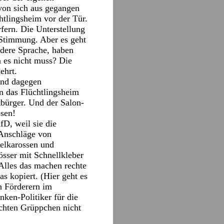
von sich aus gegangen
chtlingsheim vor der Tür.
fern. Die Unterstellung
 Stimmung. Aber es geht
ndere Sprache, haben
 es nicht muss? Die
ehrt.
und dagegen
en das Flüchtlingsheim
utbürger. Und der Salon-
ösen!
fD, weil sie die
 Anschläge von
belkarossen und
össer mit Schnellkleber
 Alles das machen rechte
s kopiert. (Hier geht es
n Förderern im
nken-Politiker für die
rechten Grüppchen nicht