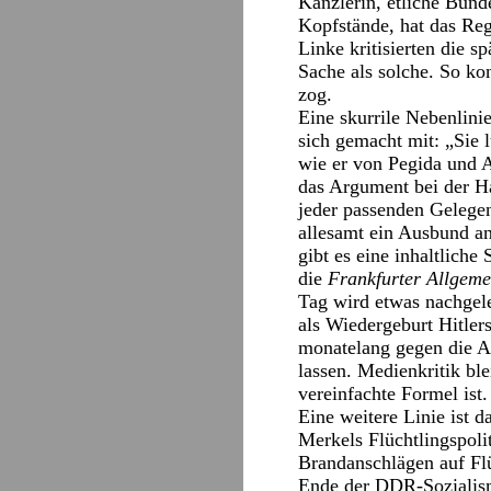
Kanzlerin, etliche Bun
Kopfstände, hat das Re
Linke kritisierten die s
Sache als solche. So ko
zog.
Eine skurrile Nebenlini
sich gemacht mit: „Sie 
wie er von Pegida und A
das Argument bei der Ha
jeder passenden Gelegen
allesamt ein Ausbund an
gibt es eine inhaltlic
die
Frankfurter Allgeme
Tag wird etwas nachgel
als Wiedergeburt Hitler
monatelang gegen die Af
lassen. Medienkritik bl
vereinfachte Formel ist.
Eine weitere Linie ist 
Merkels Flüchtlingspoli
Brandanschlägen auf Flü
Ende der DDR-Sozialismu