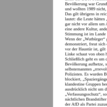
Bevölkerung war Grundm
und wollten 1989 nicht, 
Das gilt übrigens in re
lautet: die Leute hätte
gar nicht vor allem um 
eine andere Kultur, an
Stimmung ist im Lande u
Wenn der „Wutbürger“ g
demonstriert, freut sic
vor der Haustür ist, gil
Linke schaut von oben h
Schließlich geht es um d
Bevölkerung aufhetze, s
selbsternannten „rrrevo
Polizisten. Es wurden B
blockiert, „Spaziergäng
klandestine Gruppen heu
ausdrücklich nicht um 
„Verfassungsschutz“, son
nächtlichen Brandstifte
der AfD als Partei zuzu