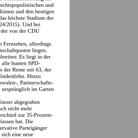
rechtspopulistischen und
alismus und den heutigen
 das höchste Stadium der
 24/2015). Und bei
, der von der CDU
m Fernsehen, allerdings
nschaltquoten liegen.
reiten: Es liegt in der
 alle bunten SPD-
n der Rente mit 63, der
Mindestlohn. Hinzu
wulen-, Partnerschafts-
n ursprünglich im Garten
Wasser abgegraben
isch nicht mehr
rschied zur 35-Prozent-
lassen hat. Die
ervative Parteigänger
 sich eine neue