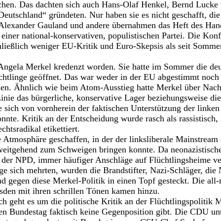
uchen. Das dachten sich auch Hans-Olaf Henkel, Bernd Lucke
 Deutschland“ gründeten. Nur haben sie es nicht geschafft, di
, Alexander Gauland und andere übernahmen das Heft des Hand
iner national-konservativen, populistischen Partei. Die Konfli
chließlich weniger EU-Kritik und Euro-Skepsis als seit Somme
ngela Merkel kredenzt worden. Sie hatte im Sommer die deu
chtlinge geöffnet. Das war weder in der EU abgestimmt noch
rden. Ähnlich wie beim Atom-Ausstieg hatte Merkel über Nach
 Linie das bürgerliche, konservative Lager beziehungsweise die
e sich von vornherein der faktischen Unterstützung der linke
nnte. Kritik an der Entscheidung wurde rasch als rassistisch, 
chtsradikal etikettiert.
e Atmosphäre geschaffen, in der der linksliberale Mainstream 
t weitgehend zum Schweigen bringen konnte. Da neonazistisch
n der NPD, immer häufiger Anschläge auf Flüchtlingsheime ve
nge sich mehrten, wurden die Brandstifter, Nazi-Schläger, d
nd gegen diese Merkel-Politik in einen Topf gesteckt. Die all
sden mit ihren schrillen Tönen kamen hinzu.
h geht es um die politische Kritik an der Flüchtlingspolitik M
en Bundestag faktisch keine Gegenposition gibt. Die CDU unte