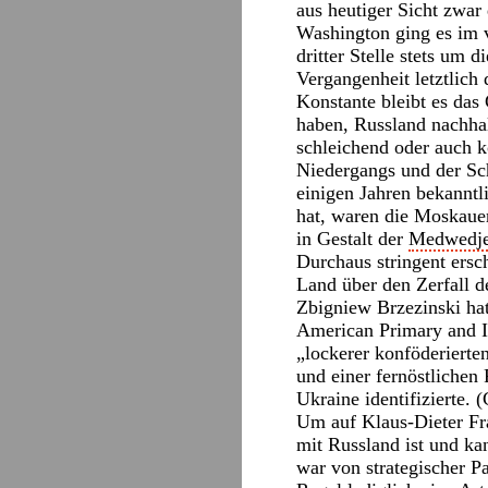
aus heutiger Sicht zwar
Washington ging es im 
dritter Stelle stets um 
Vergangenheit letztlich
Konstante bleibt es das
haben, Russland nachha
schleichend oder auch k
Niedergangs und der Sch
einigen Jahren bekannt
hat, waren die Moskauer
in Gestalt der
Medwedjew
Durchaus stringent ersc
Land über den Zerfall d
Zbigniew Brzezinski ha
American Primary and It
„lockerer konföderierte
und einer fernöstlichen
Ukraine identifizierte. 
Um auf Klaus-Dieter Fr
mit Russland ist und ka
war von strategischer Pa