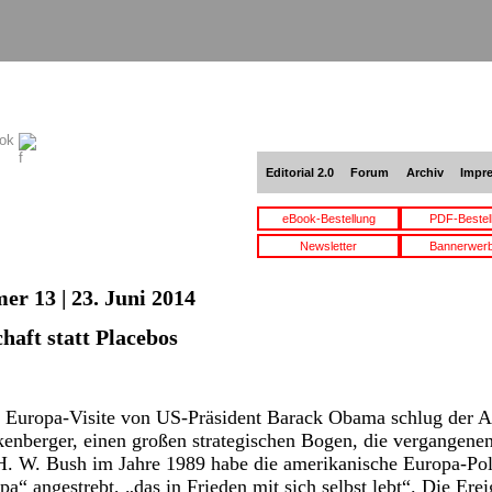
ook
Editorial 2.0
Forum
Archiv
Impr
eBook-Bestellung
PDF-Bestel
Newsletter
Bannerwer
er 13 | 23. Juni 2014
haft statt Placebos
n Europa-Visite von US-Präsident Barack Obama schlug der A
kenberger, einen großen strategischen Bogen, die vergangene
. W. Bush im Jahre 1989 habe die amerikanische Europa-Polit
pa“ angestrebt, „das in Frieden mit sich selbst lebt“. Die Ere