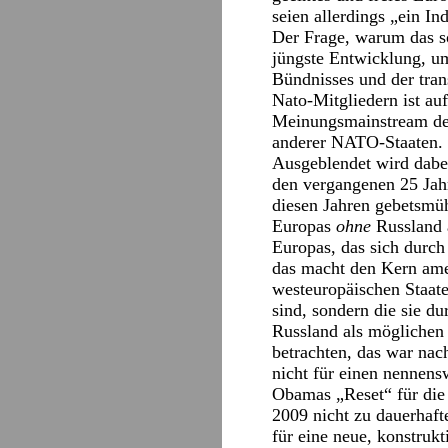
seien allerdings „ein Ind
Der Frage, warum das so
jüngste Entwicklung, um
Bündnisses und der trans
Nato-Mitgliedern ist au
Meinungsmainstream der
anderer NATO-Staaten.
Ausgeblendet wird dabe
den vergangenen 25 Jah
diesen Jahren gebetsmüh
Europas
ohne
Russland a
Europas, das sich durc
das macht den Kern amer
westeuropäischen Staate
sind, sondern die sie du
Russland als möglichen 
betrachten, das war nac
nicht für einen nennens
Obamas „Reset“ für die 
2009 nicht zu dauerhaf
für eine neue, konstru