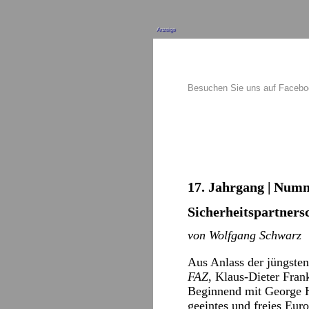
Anzeige
Besuchen Sie uns auf Faceb
17. Jahrgang | Numm
Sicherheitspartnersc
von Wolfgang Schwarz
Aus Anlass der jüngste
FAZ
, Klaus-Dieter Fran
Beginnend mit George H
geeintes und freies Euro