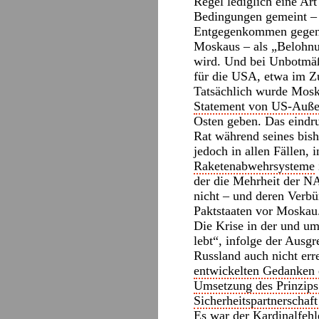
Regel lediglich eine Ar
Bedingungen gemeint – b
Entgegenkommen gegenüb
Moskaus – als „Belohnun
wird. Und bei Unbotmäßi
für die USA, etwa im Z
Tatsächlich wurde Mosk
Statement von US-Auße
Osten geben. Das eindru
Rat während seines bis
jedoch in allen Fällen,
Raketenabwehrsysteme
der die Mehrheit der NA
nicht – und deren Verbü
Paktstaaten vor Moskau
Die Krise in der und um 
lebt“, infolge der Ausgr
Russland auch nicht err
entwickelten Gedanken 
Umsetzung des Prinzips 
Sicherheitspartnerscha
Es war der Kardinalfehle