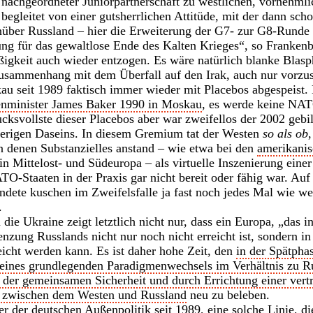
t nachgeordneter Juniorpartnerschaft zu westlichen, vornehml
egleitet von einer gutsherrlichen Attitüde, mit der dann scho
er Russland – hier die Erweiterung der G7- zur G8-Runde 
g für das gewaltlose Ende des Kalten Krieges“, so Frankenbe
gkeit auch wieder entzogen. Es wäre natürlich blanke Blasp
usammenhang mit dem Überfall auf den Irak, auch nur vorzus
au seit 1989 faktisch immer wieder mit Placebos abgespeist
nminister James Baker 1990 in Moskau
, es werde keine NA
cksvollste dieser Placebos aber war zweifellos der 2002 ge
herigen Daseins. In diesem Gremium tat der Westen
so als ob
 in denen Substanzielles anstand – wie etwa bei den
amerikanis
in Mittelost- und Südeuropa – als virtuelle Inszenierung eine
TO-Staaten in der Praxis gar nicht bereit oder fähig war. Auf
ndete kuschen im Zweifelsfalle ja fast noch jedes Mal wie w
.
die Ukraine zeigt letztlich nicht nur, dass ein Europa, „das in
enzung Russlands nicht nur noch nicht erreicht ist, sondern i
eicht werden kann. Es ist daher hohe Zeit, den
in der Spätpha
eines grundlegenden Paradigmenwechsels im Verhältnis zu R
der gemeinsamen Sicherheit und durch Errichtung einer vertr
ft zwischen dem Westen und Russland
neu zu beleben.
r der deutschen Außenpolitik seit 1989, eine solche Linie, di