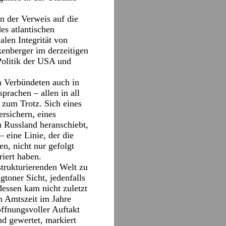
n der Verweis auf die
es atlantischen
alen Integrität von
enberger im derzeitigen
Politik der USA und
n Verbündeten auch in
sprachen – allen in all
 zum Trotz. Sich eines
rsichern, eines
 Russland heranschiebt,
 eine Linie, der die
n, nicht nur gefolgt
riert haben.
strukturierenden Welt zu
toner Sicht, jedenfalls
dessen kam nicht zuletzt
n Amtszeit im Jahre
ffnungsvoller Auftakt
d gewertet, markiert