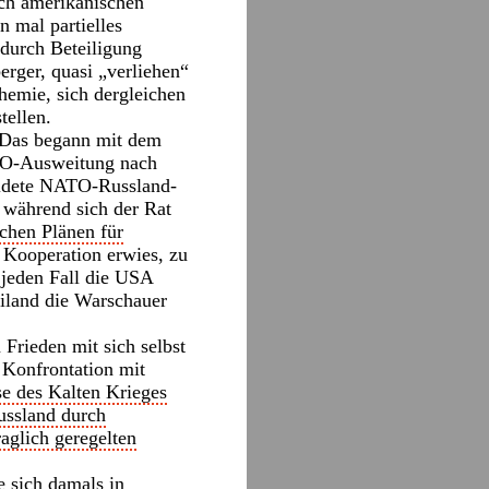
ich amerikanischen
n mal partielles
durch Beteiligung
rger, quasi „verliehen“
hemie, sich dergleichen
tellen.
. Das begann mit dem
TO-Ausweitung nach
bildete NATO-Russland-
, während sich der Rat
chen Plänen für
r Kooperation erwies, zu
 jeden Fall die USA
eiland die Warschauer
 Frieden mit sich selbst
n Konfrontation mit
se des Kalten Krieges
ussland durch
aglich geregelten
e sich damals in