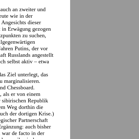
 auch an zweiter und
eute wie in der
 Angesichts dieser
ft in Erwägung gezogen
tzpunkten zu suchen,
llgegenwärtigen
ahren Putins, der vor
ft Russlands angestellt
h selbst aktiv – etwa
as Ziel unterlegt, das
u marginalisieren.
and Chessboard.
, als er von einem
 sibirischen Republik
dem Weg dorthin die
uch der dortigen Krise.)
ischer Partnerschaft
 Ergänzung: auch bisher
 war de facto in der