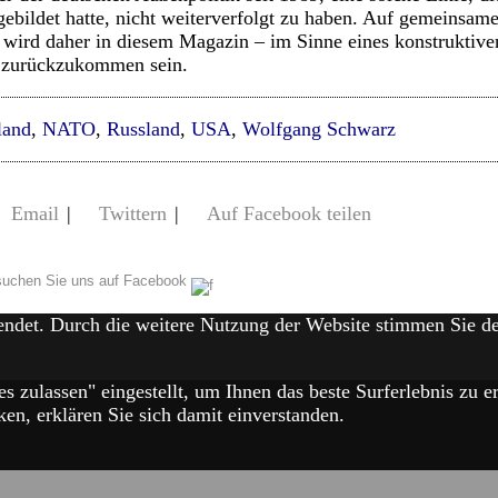
gebildet hatte, nicht weiterverfolgt zu haben. Auf gemeinsame
t wird daher in diesem Magazin – im Sinne eines konstruktiv
n zurückzukommen sein.
land
,
NATO
,
Russland
,
USA
,
Wolfgang Schwarz
Email
|
Twittern
|
Auf Facebook teilen
uchen Sie uns auf Facebook
endet. Durch die weitere Nutzung der Website stimmen Sie 
es zulassen" eingestellt, um Ihnen das beste Surferlebnis zu
en, erklären Sie sich damit einverstanden.