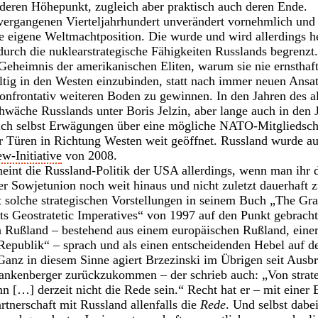
 deren Höhepunkt, zugleich aber praktisch auch deren Ende.
vergangenen Vierteljahrhundert unverändert vornehmlich und
die eigene Weltmachtposition. Die wurde und wird allerdings h
 durch die nuklearstrategische Fähigkeiten Russlands begrenzt.
 Geheimnis der amerikanischen Eliten, warum sie nie ernstha
ltig in den Westen einzubinden, statt nach immer neuen Ansa
onfrontativ weiteren Boden zu gewinnen. In den Jahren des a
wäche Russlands unter Boris Jelzin, aber lange auch in den J
lich selbst Erwägungen über eine mögliche NATO-Mitgliedscha
 Türen in Richtung Westen weit geöffnet. Russland wurde auc
-Initiative
von 2008.
heint die Russland-Politik der USA allerdings, wenn man ihr d
er Sowjetunion noch weit hinaus und nicht zuletzt dauerhaft z
t solche strategischen Vorstellungen in seinem Buch „The Gr
s Geostratetic Imperatives“ von 1997 auf den Punkt gebracht
n Rußland – bestehend aus einem europäischen Rußland, einer
 Republik“ – sprach und als einen entscheidenden Hebel auf 
(Ganz in diesem Sinne agiert Brzezinski im Übrigen seit Ausbr
ankenberger zurückzukommen – der schrieb auch: „Von strateg
nn […] derzeit nicht die Rede sein.“ Recht hat er – mit einer
rtnerschaft mit Russland allenfalls die
Rede
. Und selbst dabei