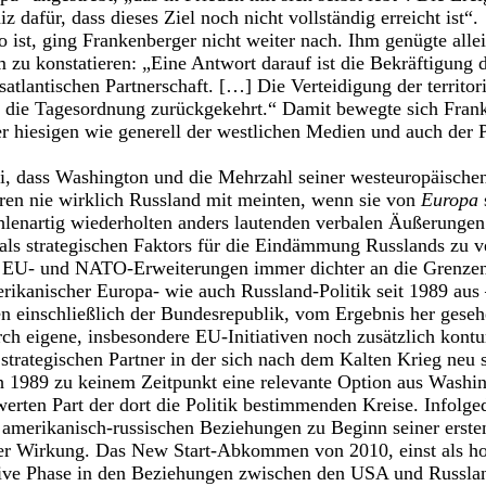
iz dafür, dass dieses Ziel noch nicht vollständig erreicht ist“.
 ist, ging Frankenberger nicht weiter nach. Ihm genügte allei
 zu konstatieren: „Eine Antwort darauf ist die Bekräftigung d
atlantischen Partnerschaft. […] Die Verteidigung der territori
f die Tagesordnung zurückgekehrt.“ Damit bewegte sich Frank
 hiesigen wie generell der westlichen Medien und auch der 
i, dass Washington und die Mehrzahl seiner westeuropäische
ren nie wirklich Russland mit meinten, wenn sie von
Europa
lenartig wiederholten anders lautenden verbalen Äußerungen
ls strategischen Faktors für die Eindämmung Russlands zu ve
h EU- und NATO-Erweiterungen immer dichter an die Grenzen
ikanischer Europa- wie auch Russland-Politik seit 1989 aus –
n einschließlich der Bundesrepublik, vom Ergebnis her gesehe
rch eigene, insbesondere EU-Initiativen noch zusätzlich kontu
strategischen Partner in der sich nach dem Kalten Krieg neu 
h 1989 zu keinem Zeitpunkt eine relevante Option aus Washing
werten Part der dort die Politik bestimmenden Kreise. Infolge
amerikanisch-russischen Beziehungen zu Beginn seiner erste
ter Wirkung. Das New Start-Abkommen von 2010, einst als ho
ktive Phase in den Beziehungen zwischen den USA und Russlan