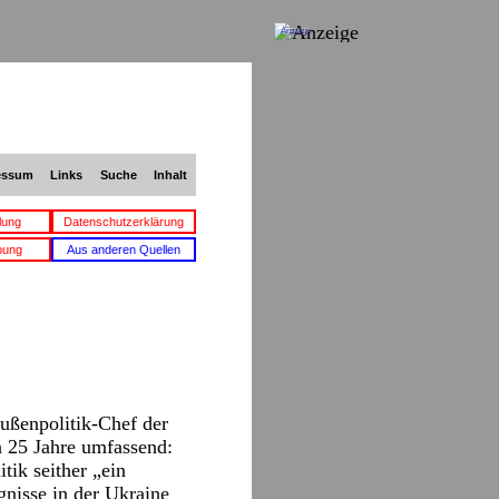
Anzeige
essum
Links
Suche
Inhalt
lung
Datenschutzerklärung
bung
Aus anderen Quellen
ußenpolitik-Chef der
n 25 Jahre umfassend:
ik seither „ein
ignisse in der Ukraine