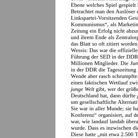
Ebene welches Spiel gespielt 
Betrachtet man den Auslöser 
Linkspartei-Vorsitzenden Ges
Kommunismus“, als Marketi
Zeitung ein Erfolg nicht abzu
und ihrem Ende als Zentralor
das Blatt so oft zitiert worde
Wessis: Das war die offizielle
Führung der SED in der DDR. 
Millionen Mitglieder. Die
Jun
in der DDR die Tageszeitung 
Wende aber rasch schrumpfte.
einen faktischen Wettlauf zw
junge Welt
gibt, wer der größe
Deutschland hat, dann dürfte
um gesellschaftliche Alternat
Sie war in aller Munde; sie h
Konferenz“ organisiert, auf 
war, wie landauf landab überal
wurde. Dass es inzwischen di
Diese hatte „mit etwa 2.500 