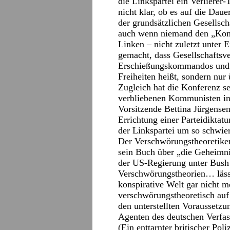
die Linkspartei ein Verlierer
nicht klar, ob es auf die Dau
der grundsätzlichen Gesellsch
auch wenn niemand den „Kom
Linken – nicht zuletzt unter 
gemacht, dass Gesellschaftsve
Erschießungskommandos und A
Freiheiten heißt, sondern nur
Zugleich hat die Konferenz se
verbliebenen Kommunisten in 
Vorsitzende Bettina Jürgense
Errichtung einer Parteidiktat
der Linkspartei um so schwie
Der Verschwörungstheoretiker
sein Buch über „die Geheimni
der US-Regierung unter Bush
Verschwörungstheorien… läss
konspirative Welt gar nicht m
verschwörungstheoretisch auf
den unterstellten Voraussetzun
Agenten des deutschen Verfas
(Ein enttarnter britischer Pol