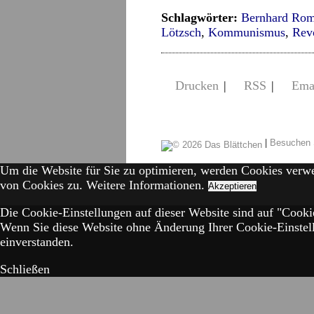
Schlagwörter:
Bernhard Rom
Lötzsch
,
Kommunismus
,
Rev
Drucken
|
RSS
|
Ema
|
Besuchen 
Um die Website für Sie zu optimieren, werden Cookies verw
von Cookies zu.
Weitere Informationen.
Akzeptieren
Die Cookie-Einstellungen auf dieser Website sind auf "Cookie
Wenn Sie diese Website ohne Änderung Ihrer Cookie-Einstell
einverstanden.
Schließen