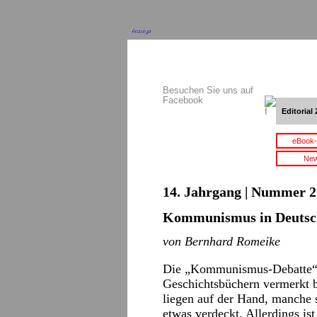
Anzeige
Besuchen Sie uns auf
Facebook
Editorial 
eBook-
New
14. Jahrgang | Nummer 2 
Kommunismus in Deutsc
von Bernhard Romeike
Die „Kommunismus-Debatte“ i
Geschichtsbüchern vermerkt 
liegen auf der Hand, manche 
etwas verdeckt. Allerdings ist