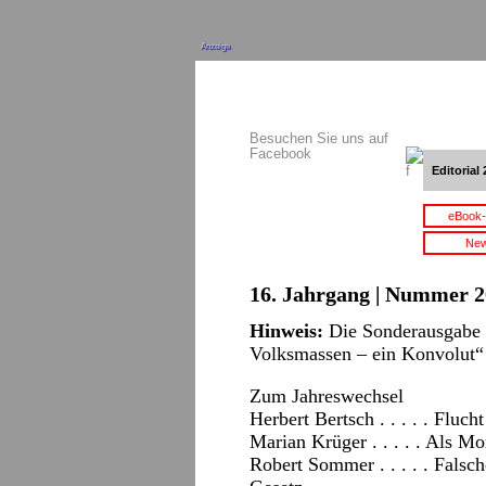
Anzeige
Besuchen Sie uns auf
Facebook
Editorial 
eBook-
New
16. Jahrgang | Nummer 2
Hinweis:
Die Sonderausgabe 
Volksmassen – ein Konvolut“
Zum Jahreswechsel
Herbert Bertsch . . . . . Fluc
Marian Krüger . . . . . Als 
Robert Sommer . . . . . Falsc