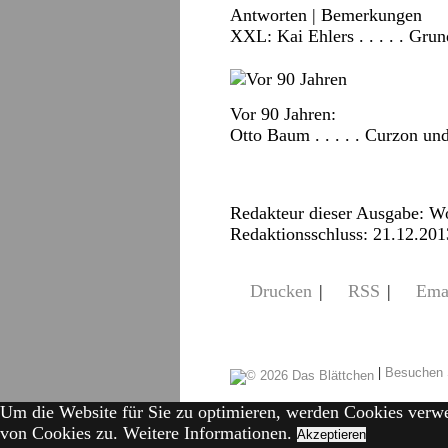
Antworten
|
Bemerkungen
XXL: Kai Ehlers . . . . . Gr
Vor 90 Jahren:
Otto Baum . . . . . Curzon un
Redakteur dieser Ausgabe: W
Redaktionsschluss: 21.12.201
Drucken
|
RSS
|
Ema
|
Besuchen 
Um die Website für Sie zu optimieren, werden Cookies verw
von Cookies zu.
Weitere Informationen.
Akzeptieren