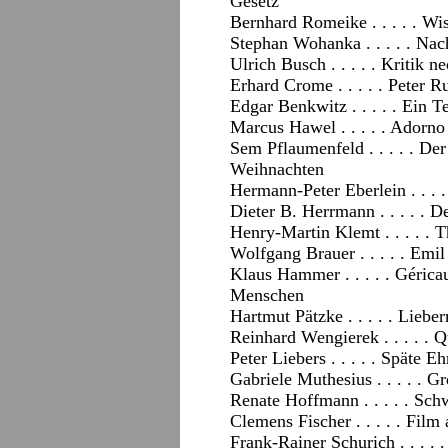
Gesetz
Bernhard Romeike . . . . . Wi
Stephan Wohanka . . . . . Na
Ulrich Busch . . . . . Kritik n
Erhard Crome . . . . . Peter 
Edgar Benkwitz . . . . . Ein 
Marcus Hawel . . . . . Adorno
Sem Pflaumenfeld . . . . . D
Weihnachten
Hermann-Peter Eberlein . . . 
Dieter B. Herrmann . . . . . 
Henry-Martin Klemt . . . . . 
Wolfgang Brauer . . . . . Emi
Klaus Hammer . . . . . Géric
Menschen
Hartmut Pätzke . . . . . Lie
Reinhard Wengierek . . . . .
Peter Liebers . . . . . Späte E
Gabriele Muthesius . . . . . 
Renate Hoffmann . . . . . Sc
Clemens Fischer . . . . . Film 
Frank-Rainer Schurich . . . .