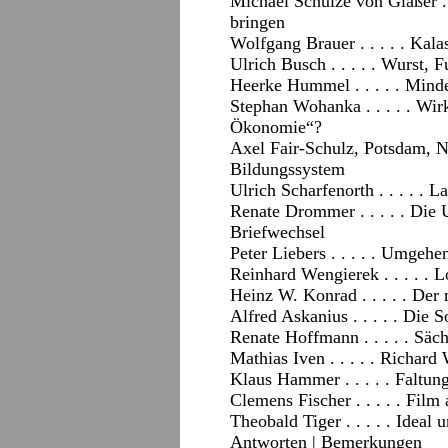
Michael Schulze von Glaßer . 
bringen
Wolfgang Brauer . . . . . Ka
Ulrich Busch . . . . . Wurst,
Heerke Hummel . . . . . Min
Stephan Wohanka . . . . . Wir
Ökonomie“?
Axel Fair-Schulz, Potsdam, N.
Bildungssystem
Ulrich Scharfenorth . . . . . 
Renate Drommer . . . . . Di
Briefwechsel
Peter Liebers . . . . . Umgeh
Reinhard Wengierek . . . . .
Heinz W. Konrad . . . . . Der
Alfred Askanius . . . . . Die
Renate Hoffmann . . . . . Säc
Mathias Iven . . . . . Richar
Klaus Hammer . . . . . Faltun
Clemens Fischer . . . . . Film 
Theobald Tiger . . . . . Ideal 
Antworten
|
Bemerkungen