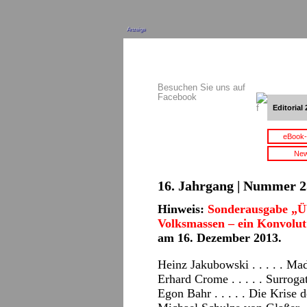
Anzeige
Besuchen Sie uns auf
Facebook
Editorial 
eBook-
New
16. Jahrgang | Nummer 2
Hinweis:
Sonderausgabe „Üb
Volksmassen – ein Konvolut
am 16. Dezember 2013.
Heinz Jakubowski . . . . . M
Erhard Crome . . . . . Surrog
Egon Bahr . . . . . Die Krise 