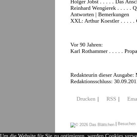
Holger Jobst . . . . . Das Ansc
Reinhard Wengierek . . . . . Q
Antworten
|
Bemerkungen
XXL: Arthur Koestler . . . . 
Vor 90 Jahren:
Karl Rothammer . . . . . Prop
Redakteurin dieser Ausgabe:
Redaktionsschluss: 30.09.201
Drucken
|
RSS
|
Ema
|
Besuchen 
Um die Website für Sie zu optimieren, werden Cookies verw