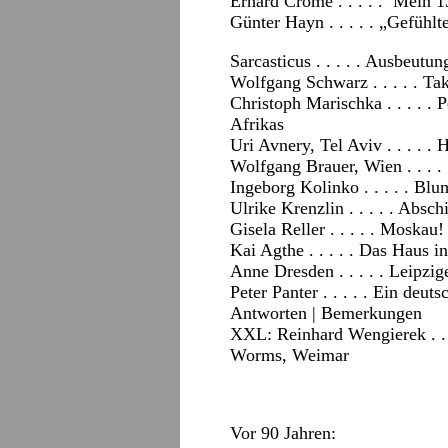
Erhard Crome . . . . . Mein 1
Günter Hayn . . . . . „Gefühlt
Sarcasticus . . . . . Ausbeutun
Wolfgang Schwarz . . . . . Tak
Christoph Marischka . . . . 
Afrikas
Uri Avnery, Tel Aviv . . . . .
Wolfgang Brauer, Wien . . . .
Ingeborg Kolinko . . . . . Bl
Ulrike Krenzlin . . . . . Absc
Gisela Reller . . . . . Moska
Kai Agthe . . . . . Das Haus i
Anne Dresden . . . . . Leipzig
Peter Panter . . . . . Ein deut
Antworten
|
Bemerkungen
XXL: Reinhard Wengierek . . 
Worms, Weimar
Vor 90 Jahren: