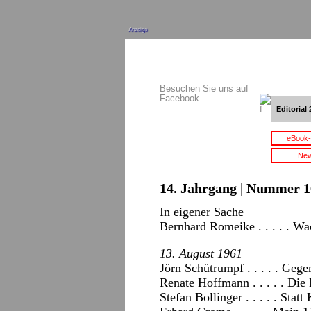
Anzeige
Besuchen Sie uns auf
Facebook
Editorial 
eBook-
New
14. Jahrgang | Nummer 16
In eigener Sache
Bernhard Romeike . . . . . W
13. August 1961
Jörn Schütrumpf . . . . . Ge
Renate Hoffmann . . . . . Die
Stefan Bollinger . . . . . St