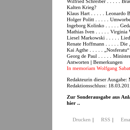
Wilfried Schreiber . . . . . 
Kalten Krieg?
Klaus Hart . . . . . Leonardo
Holger Politt . . . . . Umwor
Ingeborg Kolinko . . . . . Ge
Mathias Iven . . . . . Virgin
Liesel Markowski . . . . . Lie
Renate Hoffmann . . . . . Die
Kai Agthe . . . . . „Nosferat
Georg de Paul . . . . . Ministe
Antworten
|
Bemerkungen
In memoriam Wolfgang Sabath
Redakteurin dieser Ausgabe:
Redaktionsschluss: 18.03.201
Zur Sonderausgabe aus Anla
hier ..
Drucken
|
RSS
|
Ema