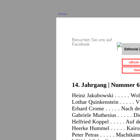
Anzeige
Besuchen Sie uns auf
Facebook
Editorial 
eBook-
New
14. Jahrgang | Nummer 6 
Heinz Jakubowski . . . . . W
Lothar Quinkenstein . . . . . V
Erhard Crome . . . . . Nach 
Gabriele Muthesius . . . . . D
Helfried Koppel . . . . . Auf d
Heerke Hummel . . . . . Kairo
Peter Petras . . . . . Machtk