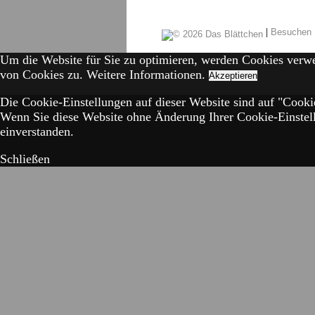
|
Besuchen 
Um die Website für Sie zu optimieren, werden Cookies verw
von Cookies zu.
Weitere Informationen.
Akzeptieren
Die Cookie-Einstellungen auf dieser Website sind auf "Cookie
Wenn Sie diese Website ohne Änderung Ihrer Cookie-Einstell
einverstanden.
Schließen