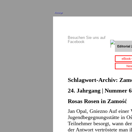
Anzeige
Besuchen Sie uns auf
Facebook
Editorial 
eBook-
New
Schlagwort-Archiv:
Zam
24. Jahrgang | Nummer 6 
Rosas Rosen in Zamość
Jan Opal, Gniezno Auf einer V
Jugendbegegnungsstätte in Oś
Teilnehmer besorgt, wann den
der Antwort vertröstete man