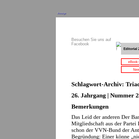
Anzeige
Besuchen Sie uns auf
Facebook
Editorial 
eBook-
New
Schlagwort-Archiv:
Tria
26. Jahrgang | Nummer 2
Bemerkungen
Das Leid der anderen Der Ban
Mitgliedschaft aus der Partei
schon der VVN-Bund der Antif
Begründung: Einer könne „nic