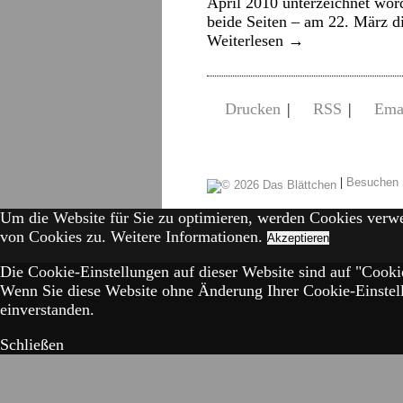
April 2010 unterzeichnet word
beide Seiten – am 22. März di
Weiterlesen
→
Drucken
|
RSS
|
Ema
|
Besuchen 
Um die Website für Sie zu optimieren, werden Cookies verw
von Cookies zu.
Weitere Informationen.
Akzeptieren
Die Cookie-Einstellungen auf dieser Website sind auf "Cookie
Wenn Sie diese Website ohne Änderung Ihrer Cookie-Einstell
einverstanden.
Schließen