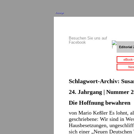
Anzeige
Besuchen Sie uns auf
Facebook
Editorial 
eBook-
New
Schlagwort-Archiv:
Susa
24. Jahrgang | Nummer 2
Die Hoffnung bewahren
von Mario Keßler Es lohnt, a
geschriebene: Wir sind in Wes
Hausbesetzungen, ungeschliff
sich einer „Neuen Deutschen 