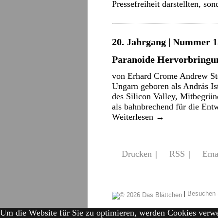
Pressefreiheit darstellten, s
20. Jahrgang | Nummer 15
Paranoide Hervorbringu
von Erhard Crome Andrew St
Ungarn geboren als András Is
des Silicon Valley, Mitbegrün
als bahnbrechend für die En
Weiterlesen
→
Drucken
|
RSS
|
Ema
|
Besuchen 
Um die Website für Sie zu optimieren, werden Cookies verw