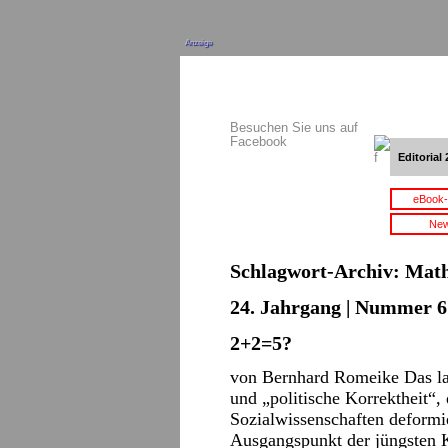
Anzeige
Besuchen Sie uns auf
Facebook
Editorial 
eBook-
New
Schlagwort-Archiv:
Math
24. Jahrgang | Nummer 6 
2+2=5?
von Bernhard Romeike Das la
und „politische Korrektheit“, 
Sozialwissenschaften deformie
Ausgangspunkt der jüngsten 