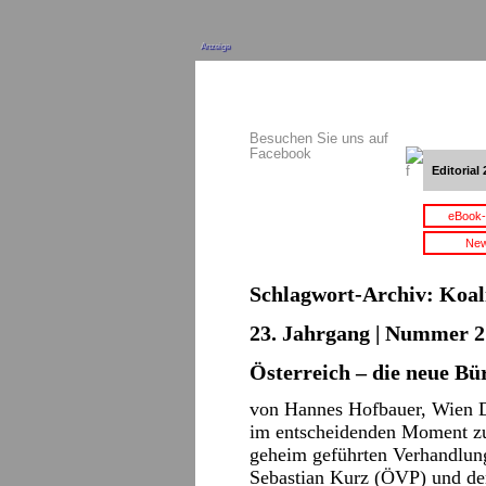
Anzeige
Besuchen Sie uns auf
Facebook
Editorial 
eBook-
New
Schlagwort-Archiv:
Koal
23. Jahrgang | Nummer 2 
Österreich – die neue Bü
von Hannes Hofbauer, Wien Di
im entscheidenden Moment zu
geheim geführten Verhandlun
Sebastian Kurz (ÖVP) und de